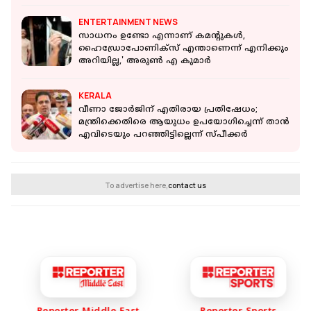
കമ്മീഷൻ
ENTERTAINMENT NEWS
സാധനം ഉണ്ടോ എന്നാണ് കമന്റുകൾ,
ഹൈഡ്രോപോണിക്സ് എന്താണെന്ന് എനിക്കും
അറിയില്ല,' അരുൺ എ കുമാർ
KERALA
വീണാ ജോർജിന് എതിരായ പ്രതിഷേധം;
മന്ത്രിക്കെതിരെ ആയുധം ഉപയോഗിച്ചെന്ന് താൻ
എവിടെയും പറഞ്ഞിട്ടില്ലെന്ന് സ്പീക്കർ
To advertise here,
contact us