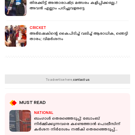
തിരക്കിട്ട് അന്താരാഷ്ട്ര മത്സരം കളിപ്പിക്കല്ലേ..!
അവന്‍ എല്ലാം പഠിച്ചുവളരട്ടെ
CRICKET
അഭിഷേകിന്‍റെ കൈപിടിച്ച് വലിച്ച് ആരാധിക, ഞെട്ടി
താരം; വിമർശനം
To advertise here,
contact us
MUST READ
NATIONAL
ബംഗാൾ തെരഞ്ഞെടുപ്പ്: ബോംബ്
നിർമ്മിക്കുന്നവരെ കണ്ടെത്താൻ പൊലീസിന്
കർശന നിർദേശം നൽകി തെരഞ്ഞെടുപ്പ്