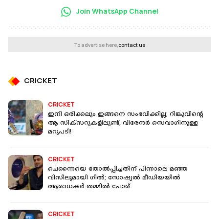
Join WhatsApp Channel
To advertise here,
contact us
CRICKET
CRICKET
ഇനി ഒരിക്കലും ഇങ്ങനെ സംഭവിക്കില്ല; റിങ്കുവിന്റെ
ആ സിക്‌സറുകളിലുണ്ട്, വിരേന്ദര്‍ സെവാഗിനുള്ള
മറുപടി!
CRICKET
ചെന്നൈയെ തോൽപ്പിച്ചതിന് പിന്നാലെ മഞ്ഞ
വിസിലുമായി ഗിൽ; സോഷ്യൽ മീഡിയയിൽ
ആരാധകർ തമ്മിൽ പോര്
CRICKET