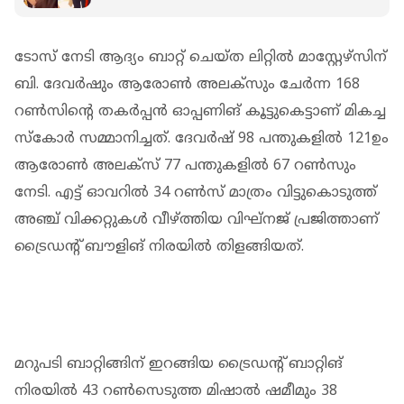
ടോസ് നേടി ആദ്യം ബാറ്റ് ചെയ്ത ലിറ്റിൽ മാസ്റ്റേഴ്സിന്
ബി. ദേവർഷും ആരോൺ അലക്സും ചേർന്ന 168
റൺസിന്റെ തകർപ്പൻ ഓപ്പണിങ് കൂട്ടുകെട്ടാണ് മികച്ച
സ്കോർ സമ്മാനിച്ചത്. ദേവർഷ് 98 പന്തുകളിൽ 121ഉം
ആരോൺ അലക്സ് 77 പന്തുകളിൽ 67 റൺസും
നേടി. എട്ട് ഓവറിൽ 34 റൺസ് മാത്രം വിട്ടുകൊടുത്ത്
അഞ്ച് വിക്കറ്റുകൾ വീഴ്ത്തിയ വിഘ്‌നജ് പ്രജിത്താണ്
ട്രൈഡന്റ് ബൗളിങ് നിരയിൽ തിളങ്ങിയത്.
മറുപടി ബാറ്റിങ്ങിന് ഇറങ്ങിയ ട്രൈഡന്റ് ബാറ്റിങ്
നിരയിൽ 43 റൺസെടുത്ത മിഷാൽ ഷമീമും 38