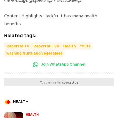
നിറം മെച്ചപ്പെടുത്താനും സഹായിക്കും.
Content Highlights : Jackfruit has many health
benefits
Related tags:
Reporter TV
Reporter Live
Health
fruits
washing fruits and vegetables
Join WhatsApp Channel
To advertise here,
contact us
HEALTH
HEALTH