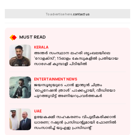
To advertise here,
contact us
MUST READ
KERALA
അന്തര്‍ സംസ്ഥാന ലഹരി ശൃംഖലയിലെ
'റോളക്‌സ്'; 15ഓളം കേസുകളില്‍ പ്രതിയായ
സാഗേഷ് കുമ്പാളി പിടിയില്‍
ENTERTAINMENT NEWS
ജയസൂര്യയുടെ പാൻ ഇന്ത്യൻ ചിത്രം
'ഓപ്പറേഷൻ ത്രാൾ' പാക്കപ്പായി, വീഡിയോ
പുറത്തുവിട്ട് അണിയറപ്രവർത്തകർ
UAE
ഉഭയകക്ഷി സഹകരണം വിപുലീകരിക്കാൻ
ധാരണ; റഷ്യൻ പ്രസിഡന്റുമായി ഫോണിൽ
സംസാരിച്ച് യുഎഇ പ്രസിഡന്റ്