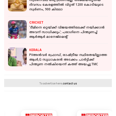
സ്വർണവില ഒരു പ്രശ്നമല്ല: അക്ഷയതൃതീയ
ദിവസം കേരളത്തില്‍ വിറ്റത് 1200 കോടിയുടെ
സ്വർണം, 900 കിലോ
CRICKET
'ടീമിനെ ഒറ്റയ്ക്ക് വിജയത്തിലേക്ക് നയിക്കാന്‍
അവന് സാധിക്കും'; പരാഗിനെ പിന്തുണച്ച്
ആർആർ മാനേജ്‌മെന്റ്
KERALA
PVഅൻവർ ഫ്രോഡ്, രാഷ്ട്രീയ സ്ഥിരതയില്ലാത്ത
ആൾ,G സുധാകരൻ അടക്കം പാർട്ടിക്ക്
പിന്തുണ നൽകിയെന്ന് കത്ത് അയച്ചു:TMC
To advertise here,
contact us