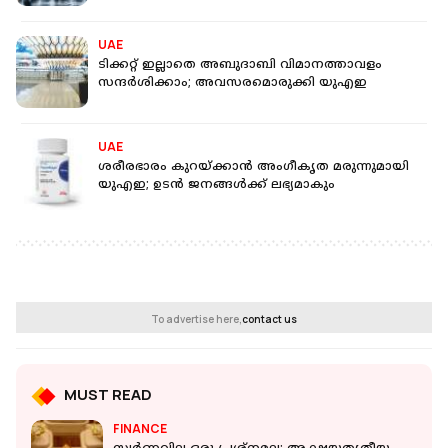
UAE
ടിക്കറ്റ് ഇല്ലാതെ അബുദാബി വിമാനത്താവളം
സന്ദർശിക്കാം; അവസരമൊരുക്കി യുഎഇ
UAE
ശരീരഭാരം കുറയ്ക്കാൻ അം​ഗീകൃത മരുന്നുമായി
യുഎഇ; ഉടൻ ജനങ്ങൾക്ക് ലഭ്യമാകും
To advertise here,
contact us
MUST READ
FINANCE