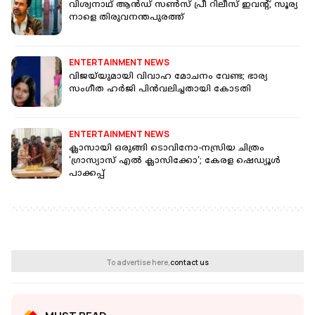
വിശ്വനാഥ് ആന്‍ഡ് സണ്‍സ് പ്രീ റിലീസ് ഇവന്റ്, സൂര്യ
നാളെ തിരുവനന്തപുരത്ത്
ENTERTAINMENT NEWS
വിജയ്‌യുമായി വിവാഹ മോചനം വേണ്ട; ഭാര്യ
സംഗീത ഹര്‍ജി പിന്‍വലിച്ചതായി കോടതി
ENTERTAINMENT NEWS
ക്ലാസായി ഒരുങ്ങി ടൊവിനോ-നസ്രിയ ചിത്രം
'ഗ്രാസ്യാസ് എൽ ക്ലാസിക്കോ'; കേരള ഷെഡ്യൂൾ
പാക്കപ്പ്
To advertise here,
contact us