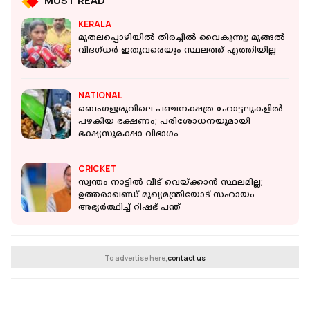
MUST READ
KERALA
മുതലപ്പൊഴിയില്‍ തിരച്ചില്‍ വൈകുന്നു; മുങ്ങല്‍
വിദഗ്ധര്‍ ഇതുവരെയും സ്ഥലത്ത് എത്തിയില്ല
NATIONAL
ബെംഗളൂരുവിലെ പഞ്ചനക്ഷത്ര ഹോട്ടലുകളിൽ
പഴകിയ ഭക്ഷണം; പരിശോധനയുമായി
ഭക്ഷ്യസുരക്ഷാ വിഭാഗം
CRICKET
സ്വന്തം നാട്ടിൽ വീട് വെയ്ക്കാൻ സ്ഥലമില്ല;
ഉത്തരാഖണ്ഡ് മുഖ്യമന്ത്രിയോട് സഹായം
അഭ്യർത്ഥിച്ച് റിഷഭ് പന്ത്
To advertise here,
contact us