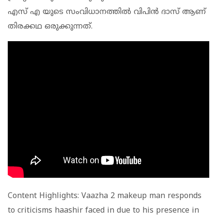
എസ് എ യുടെ സംവിധാനത്തിൽ വിപിൻ ദാസ് ആണ്
തിരക്കഥ ഒരുക്കുന്നത്.
Content Highlights: Vaazha 2 makeup man responds
to criticisms haashir faced in due to his presence in