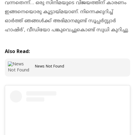
വന്നതെന്ന്… ഒരു സിനിമയുടെ വിജയത്തിന് കാരണം
ഇങ്ങനെയൊരു കൂട്ടായ്മയാണ്. നിന്നെക്കുറിച്ച്
ഓർത്ത് ഞങ്ങൾക്ക് അഭിമാനമുണ്ട് സൂപ്പർസ്റ്റാർ
ഹാഷിർ', വീഡിയോ പങ്കുവെച്ചുകൊണ്ട് സുധി കുറിച്ചു.
Also Read:
News Not Found