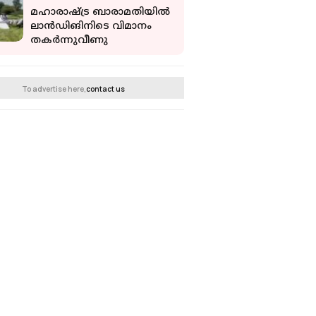
പേർ
മഹാരാഷ്ട്ര ബാരാമതിയിൽ
ലാൻഡിങിനിടെ വിമാനം
തകർന്നുവീണു
To advertise here,
contact us