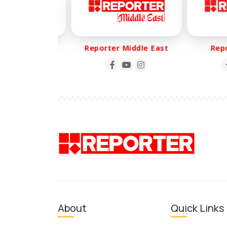
er Life
Reporter Middle East
Repor
About
Quick Links