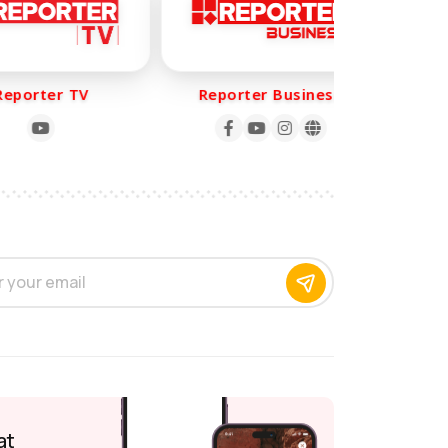
porter TV
Reporter Business
Re
at