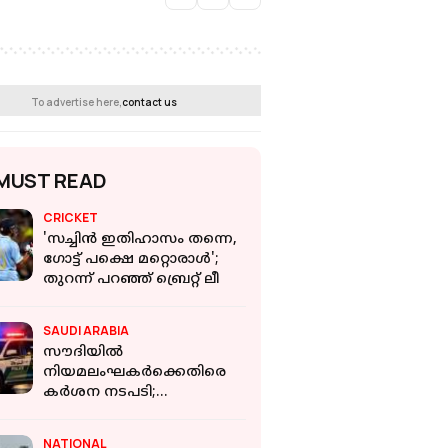
To advertise here,
contact us
MUST READ
CRICKET
'സച്ചിൻ ഇതിഹാസം തന്നെ,
ഗോട്ട് പക്ഷെ മറ്റൊരാൾ';
തുറന്ന് പറഞ്ഞ് ബ്രെറ്റ് ലീ
SAUDI ARABIA
സൗദിയിൽ
നിയമലംഘകർക്കെതിരെ
കർശന നടപടി;
ഒരാഴ്ചയ്ക്കിടെ
പിടിയിലായത് 14,400-ലേറെ
NATIONAL