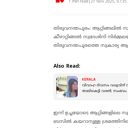
1 min read|21 Nov 2025, 07:35
തിരുവനന്തപുരം: ആറ്റിങ്ങലില്‍ സ്വ
കീഴാറ്റിങ്ങല്‍ സ്വദേശിനി നിര്‍മ്മ
തിരുവനന്തപുരത്തെ സ്വകാര്യ ആശു
Also Read:
KERALA
വിവാഹ ദിവസം വധുവിന് വാ
താലികെട്ടി വരന്‍; സംഭവം
ഇന്ന് ഉച്ചയോടെ ആറ്റിങ്ങളിലെ സ്
ബസില്‍ കയറാനുള്ള ശ്രമത്തിനി