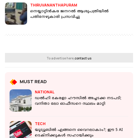
THIRUVANANTHAPURAM
നെയ്യാറ്റിന്‍കര ജനറല്‍ ആശുപത്രിയില്‍
പതിനേഴുകാരി പ്രസവിച്ചു
To advertise here,
contact us
MUST READ
NATIONAL
ഡൽഹി കേരളാ ഹൗസില്‍ അച്ചടക്ക നടപടി;
വനിതാ ലോ ഓഫീസറെ സ്ഥലം മാറ്റി
TECH
യൂട്യൂബില്‍ എങ്ങനെ വൈറലാകാം?; ഈ 5 AI
ടെക്‌നിക്കുകള്‍ സഹായിക്കും