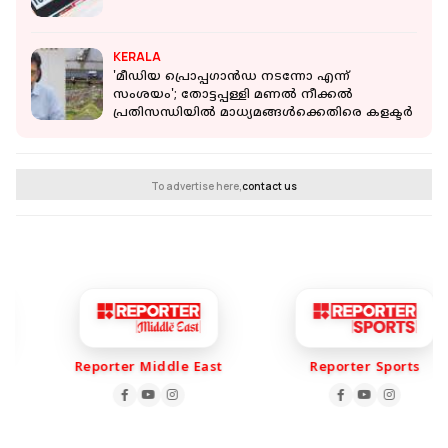
KERALA
'മീഡിയ പ്രൊപ്പഗാന്‍ഡ നടന്നോ എന്ന്
സംശയം'; തോട്ടപ്പള്ളി മണൽ നീക്കൽ
പ്രതിസന്ധിയിൽ മാധ്യമങ്ങൾക്കെതിരെ കളക്ടർ
To advertise here,
contact us
Reporter Middle East
Reporter Sports