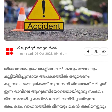
റിപ്പോർട്ടർ നെറ്റ്‌വര്‍ക്ക്‌
1 min read|06 Oct 2025, 09:16 am
തിരുവനന്തപുരം: ആറ്റിങ്ങലില്‍ കാറും ലോറിയും
കൂട്ടിയിടിച്ചുണ്ടായ അപകടത്തില്‍ ഒരുമരണം.
കല്ലമ്പലം തോട്ടയ്ക്കാട് സ്വദേശിനി മീനയാണ് മരിച്ചത്.
ഇന്ന് രാവിലെ ആറുമണിയോടെയായിരുന്നു സംഭവം.
മീന സഞ്ചരിച്ച കാറില്‍ ലോറി വന്നിടിച്ചായിരുന്നു
അപകടം. വാഹനത്തില്‍ മീനയും മകന്‍ അഭിമന്യുവും