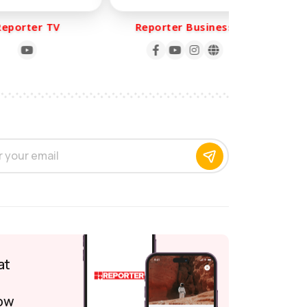
porter TV
Reporter Business
Re
at
ow