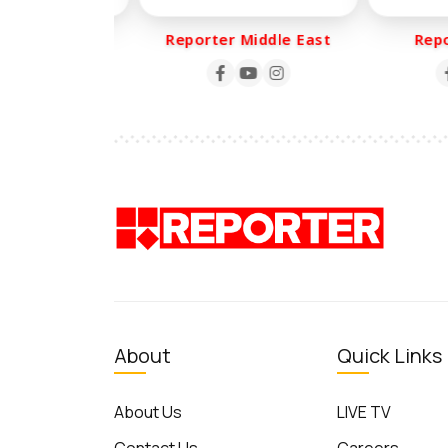
ter Life
Reporter Middle East
Repor
About
Quick Links
About Us
LIVE TV