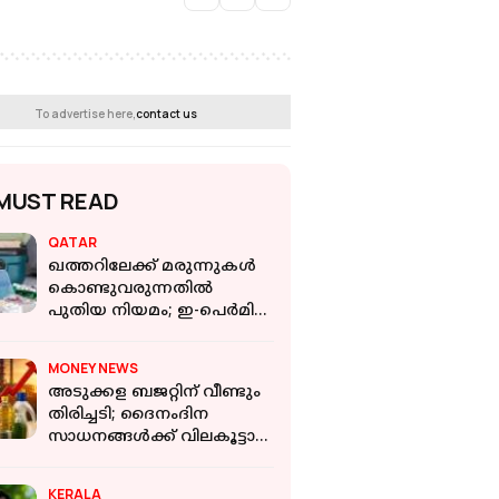
To advertise here,
contact us
MUST READ
QATAR
ഖത്തറിലേക്ക് മരുന്നുകൾ
കൊണ്ടുവരുന്നതിൽ
പുതിയ നിയമം; ഇ-പെർമിറ്റ്
നിർബന്ധമാക്കി മന്ത്രാലയം
MONEY NEWS
അടുക്കള ബജറ്റിന് വീണ്ടും
തിരിച്ചടി; ദൈനംദിന
സാധനങ്ങൾക്ക് വിലകൂട്ടാൻ
ഒരുങ്ങി FMCG കമ്പനികൾ
KERALA