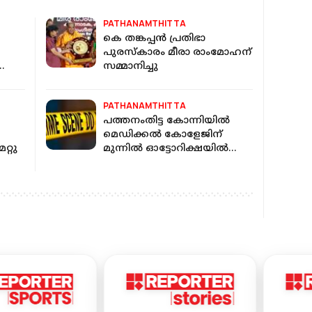
PATHANAMTHITTA
കെ തങ്കപ്പന്‍ പ്രതിഭാ
പുരസ്‌കാരം മീരാ രാംമോഹന്
സമ്മാനിച്ചു
PATHANAMTHITTA
പത്തനംതിട്ട കോന്നിയില്‍
മെഡിക്കൽ കോളേജിന്
േറ്റു
മുന്നിൽ ഓട്ടോറിക്ഷയില്‍
മോഷണം; പണവും
രേഖകളും നഷ്ടപ്പെട്ടു