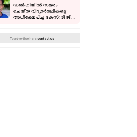
ഡല്‍ഹിയില്‍ സമരം
ചെയ്ത വിദ്യാര്‍ത്ഥികളെ
അധിക്ഷേപിച്ച കേസ്; ടി ജി
മോഹന്‍ദാസിന്റെ വീട്ടില്‍
പൊലീസ്
To advertise here,
contact us