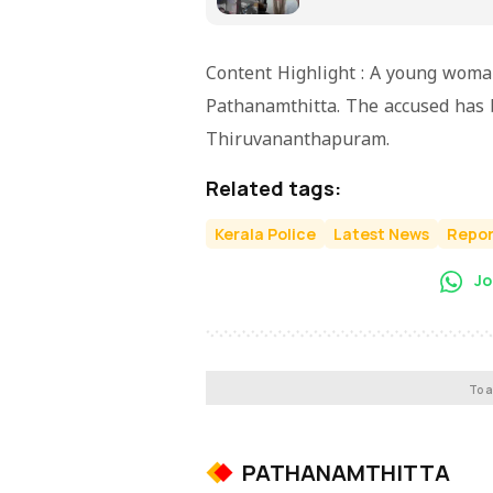
Content Highlight : A young woma
Pathanamthitta. The accused has b
Thiruvananthapuram.
Related tags:
Kerala Police
Latest News
Repor
Jo
To a
PATHANAMTHITTA