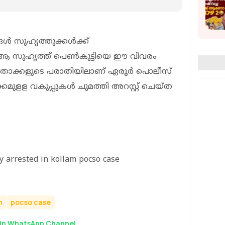
ങള്‍ സുഹൃത്തുക്കള്‍ക്ക്
 ആ സുഹൃത്ത് പെണ്‍കുട്ടിയെ ഈ വിവരം
ക്ഷിതാക്കളുടെ പരാതിയിലാണ് ഏരൂര്‍ പൊലീസ്
ളള വകുപ്പുകള്‍ ചുമത്തി അറസ്റ്റ് ചെയ്ത
oy arrested in kollam pocso case
m
pocso case
in WhatsApp Channel