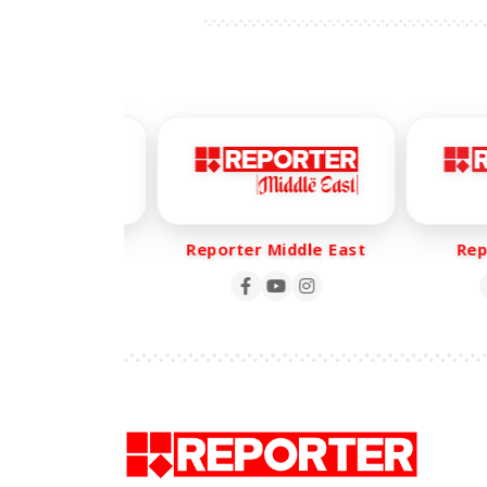
ter Life
Reporter Middle East
Repor