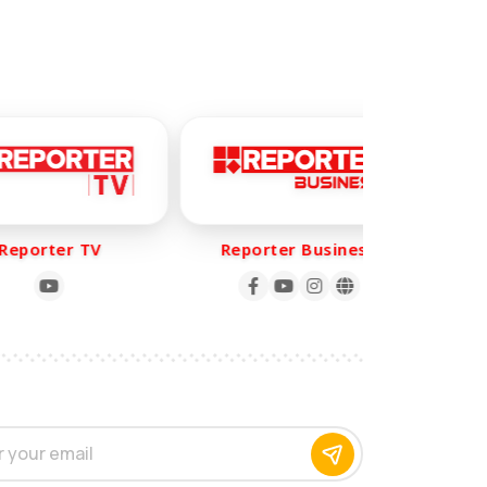
porter TV
Reporter Business
Re