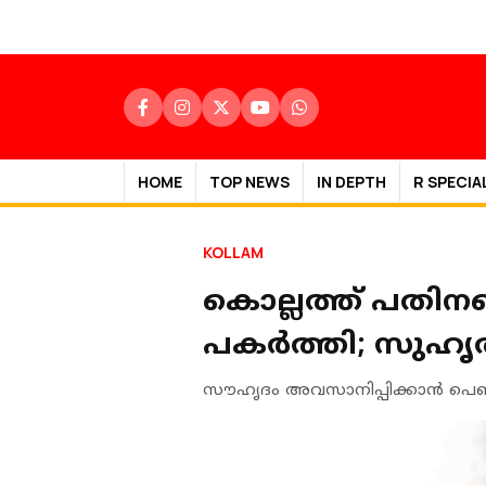
HOME
TOP NEWS
IN DEPTH
R SPECIA
KOLLAM
കൊല്ലത്ത് പതിനഞ്
പകർത്തി; സുഹൃത്
സൗഹൃദം അവസാനിപ്പിക്കാന്‍ പെണ്‍