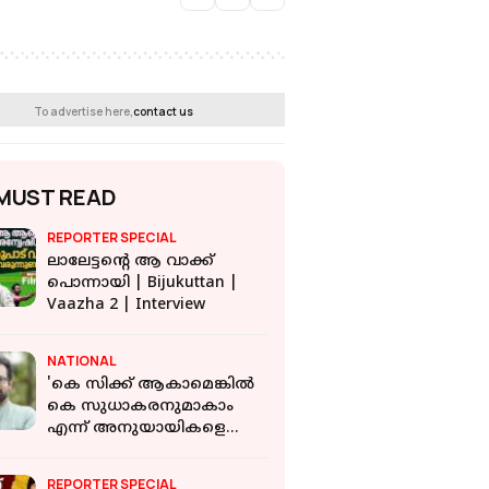
To advertise here,
contact us
MUST READ
REPORTER SPECIAL
ലാലേട്ടന്റെ ആ വാക്ക്
പൊന്നായി | Bijukuttan |
Vaazha 2 | Interview
NATIONAL
'കെ സിക്ക് ആകാമെങ്കിൽ
കെ സുധാകരനുമാകാം
എന്ന് അനുയായികളെ
കൊണ്ട് പറയിപ്പിക്കാനാണ്
സുധാകരൻ്റെ നീക്കം'
REPORTER SPECIAL