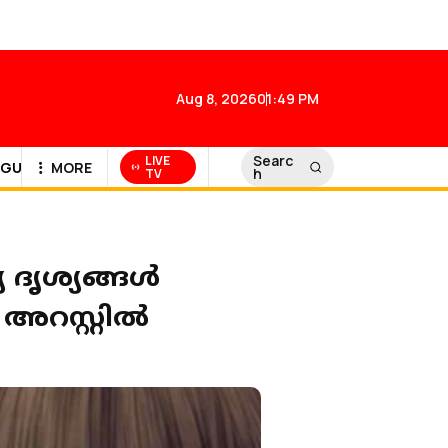
Aug 8, 2026
01:49 PM
Searc
LIVE
GULF NEWS
MORE
h
TV
യ ദൃശ്യങ്ങൾ
അറസ്റ്റിൽ