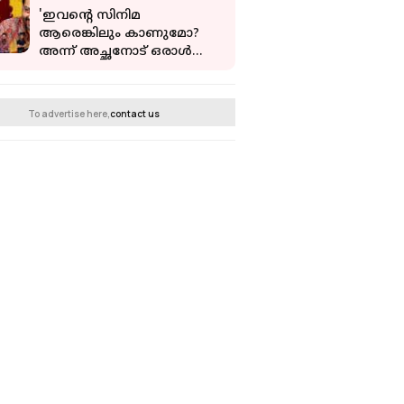
'ഇവന്റെ സിനിമ
ആരെങ്കിലും കാണുമോ?
അന്ന് അച്ഛനോട് ഒരാൾ
ചോദിച്ചു' | Saiju Kurup |
Mohiniyattam Team
To advertise here,
contact us