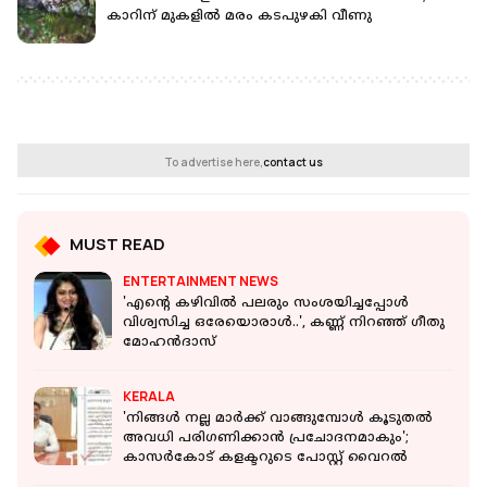
കാറിന് മുകളില്‍ മരം കടപുഴകി വീണു
To advertise here,
contact us
MUST READ
ENTERTAINMENT NEWS
'എന്റെ കഴിവിൽ പലരും സംശയിച്ചപ്പോൾ
വിശ്വസിച്ച ഒരേയൊരാൾ..', കണ്ണ് നിറഞ്ഞ് ഗീതു
മോഹന്‍ദാസ്
KERALA
'നിങ്ങൾ നല്ല മാർക്ക് വാങ്ങുമ്പോൾ കൂടുതൽ
അവധി പരിഗണിക്കാൻ പ്രചോദനമാകും';
കാസർകോട് കളക്ടറുടെ പോസ്റ്റ് വൈറല്‍