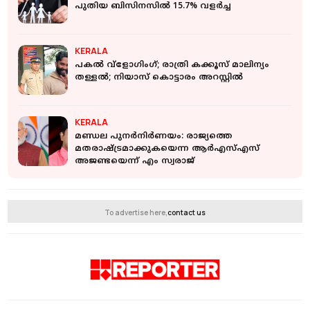
പുതിയ ബിസിനസില്‍ 15.7% വളര്‍ച്ച
KERALA
പകല്‍ വ്‌ളോഗിംഗ്; രാത്രി കക്കൂസ് മാലിന്യം
തള്ളല്‍; നിയാസ് കൊട്ടാരം അറസ്റ്റില്‍
KERALA
മണ്ഡല പുനര്‍നിര്‍ണയം: രാജ്യത്തെ
മതരാഷ്ട്രമാക്കുകയെന്ന ആര്‍എസ്എസ്
അജണ്ടയെന്ന് എം സ്വരാജ്
To advertise here,
contact us