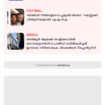
FOOTBALL
'ഞങ്ങള്‍ നിങ്ങളോടൊപ്പമുണ്ട് ലിയോ' -മെസ്സിക്ക്
പിന്തുണയുമായി എഎഫ്എ
KERALA
അർജുൻ ആയങ്കി താളിക്കാവിൽ
തന്നെയുണ്ടെന്ന് പൊലീസ് സ്ഥിരീകരിച്ചത്
ഇന്നലെ; നിർണായക വിവരങ്ങൾ റിപ്പോർട്ടറിന്
To advertise here,
contact us