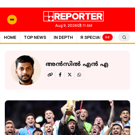
Aug 9, 2026
03:11 AM
HOME
TOP NEWS
IN DEPTH
R SPECIAL
SPORTS
അൻസിൽ എൻ എ