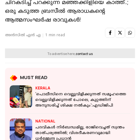
ചിറകടിച്ച് പറക്കുന്ന മഞ്ഞക്കിളിയെ കാത്ത്..;
ഒരു കടുത്ത ബ്രസീൽ ആരാധകൻ്റെ
ആത്മസംഘർഷ രാവുകൾ!
അൻസിൽ എൻ എ
1 min read
To advertise here,
contact us
MUST READ
KERALA
'പൊലീസിനെ വെല്ലുവിളിക്കുന്നത് സമൂഹത്തെ
വെല്ലുവിളിക്കുന്നത് പോലെ, കുറ്റത്തിന്
അനുസരിച്ച് ശിക്ഷ നൽകും':എഡിജിപി
NATIONAL
പദവികൾ നിർബന്ധമില്ല, രാജിവെച്ചത് സ്വന്തം
താത്പര്യത്തിൽ; വിശദീകരണവുമായി
ധര്‍മ്മേന്ദ്ര പ്രധാൻ