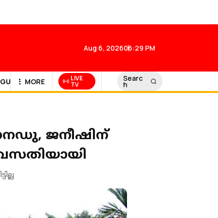
Aug 6, 2026
06:29 PM
Searc
LIVE
GULF NEWS
MORE
h
TV
സാനഡു, ജനീഷിന്
ിക വസതിയായി
ില്ല