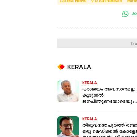
Latest News
V D Satheesan
Mini
Jo
To a
KERALA
KERALA
പരാജയം അവസാനമല്ല;
കൂടുതല്‍
ജനപിന്തുണയോടെയും
കരുത്തോടെയും
തിരിച്ചുവരും: പിണറായി
KERALA
വിജയന്‍
തിരുവനന്തപുരത്ത് രണ്ട
ഒരു മെഡിക്കല്‍ കോളേജ