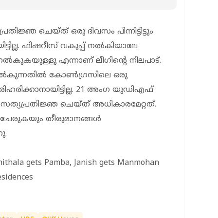
തിജ്ഞ ചെയ്ത് ഒരു ദിവസം പിന്നിട്ടിട്ടും
്ടില്ല. ഫിഷറീസ് വകുപ്പ് നല്‍കിയാലേ
ടുനല്‍കുകയുളളു എന്നാണ് ലീഗിന്റെ നിലപാട്.
നല്‍കുന്നതില്‍ കോണ്‍ഗ്രസിലെ ഒരു
 പരിഹരിക്കാനായിട്ടില്ല. 21 അംഗ യുഡിഎഫ്
് സത്യപ്രതിജ്ഞ ചെയ്ത് അധികാരമേറ്റത്.
 ചേരുകയും തീരുമാനങ്ങള്‍
ു.
nithala gets Pamba, Janish gets Manmohan
esidences