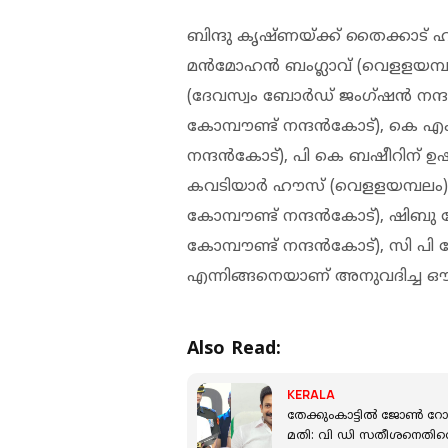
ബിന്ദു കൃഷ്ണയ്ക്ക് തൈക്കാട് ഹ
മന്‍മോഹന്‍ ബംഗ്ലാവ് (വെളളയമ്പലം),
(ദേവസ്വം ബോര്‍ഡ് ജംഗ്ഷന്‍ നന്ദന്
കോമ്പൗണ്ട് നന്ദന്‍കോട്), കെ എം
നന്ദന്‍കോട്), പി കെ ബഷീറിന് ഉ
കവടിയാര്‍ ഹൗസ് (വെളളയമ്പലം),
കോമ്പൗണ്ട് നന്ദന്‍കോട്), ഷിബ
കോമ്പൗണ്ട് നന്ദന്‍കോട്), സി 
എന്നിങ്ങനെയാണ് അനുവദിച്ച ഔ
Also Read:
KERALA
തേക്കുംകാട്ടിൽ ജോൺ റോമ
മതി: വി ഡി സതീശനെതിരെ