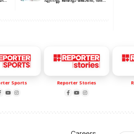
ല്‍;
എന്നല്ല; ജിന്റോ ജോൺ, അത്
് കെ
മതി: വി ഡി സതീശനെതിരെ
ഒളിയമ്പ്
er Sports
Reporter Stories
Rep
Careers