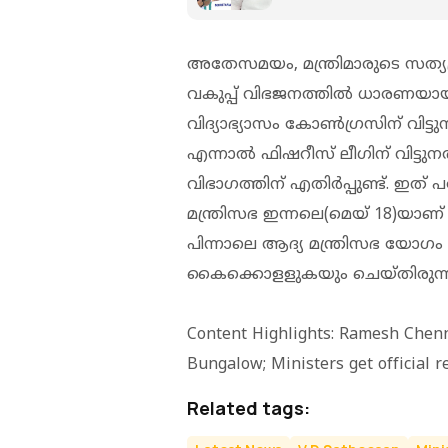
അതേസമയം, മന്ത്രിമാരുടെ സത്യപ്ര
വകുപ്പ് വിഭജനത്തില്‍ ധാരണയായിട
വിദ്യാഭ്യാസം കോണ്‍ഗ്രസിന് വിട്
എന്നാല്‍ ഫിഷറീസ് ലീഗിന് വിട്ടു
വിഭാഗത്തിന് എതിര്‍പ്പുണ്ട്. ഇത്
മന്ത്രിസഭ ഇന്നലെ(മെയ് 18)യാണ
പിന്നാലെ ആദ്യ മന്ത്രിസഭ യോഗം
കൈക്കൊളളുകയും ചെയ്തിരുന്ന
Content Highlights: Ramesh Chen
Bungalow; Ministers get official r
Related tags: