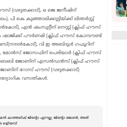
ൗസ് (വഴുതക്കാട്), ഒ ജെ ജനീഷിന്
 പി കെ കുഞ്ഞാലിക്കുട്ടിയ്ക്ക് ലിന്തര്‍സ്റ്റ്
‍കോട്), എന്‍ ഷംസുദ്ദീന് നെസ്റ്റ് (ക്ലിഫ് ഹൗസ്
 ഷാജിക്ക് പൗര്‍ണമി (ക്ലിഫ് ഹൗസ് കോമ്പൗണ്ട്
ഷസ്(നന്ദന്‍കോട്), വി ഇ അബ്ദുള്‍ ഗഫൂറിന്
 മോന്‍സ് ജോസഫിന് പെരിയാര്‍ (ക്ലിഫ് ഹൗസ്
ു ബേബി ജോണിന് എസന്‍ഡന്‍സ് (ക്ലിഫ് ഹൗസ്
പി ജോണിന് റോസ് ഹൗസ് (വഴുതക്കാട്)
ദ്യോഗിക വസതികള്‍.
ൻ കാത്തലിക് ജിന്റോ എന്നല്ല; ജിന്റോ ജോൺ, അത്
 ഒളിയമ്പ്