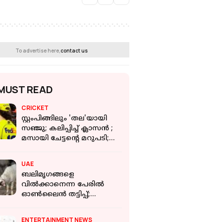
To advertise here,
contact us
MUST READ
CRICKET
സ്റ്റംപിങ്ങിലും 'തല'യായി
സഞ്ജു; കലിപ്പിച്ച് ക്ലാസൻ ;
മസായി ചേട്ടന്റെ മറുപടി;
VIDEO
UAE
ബലിമൃ​ഗങ്ങളെ
വില്‍ക്കാനെന്ന പേരില്‍
ഓണ്‍ലൈൻ തട്ടിപ്പ്;
മുന്നറിയിപ്പുമായി ദുബായ്
പൊലീസ്
ENTERTAINMENT NEWS