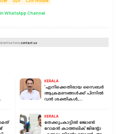
ster
UDF
Cliff House
in WhatsApp Channel
dvertise here,
contact us
KERALA
'എനിക്കെതിരായ സൈബർ
ആക്രമണങ്ങൾക്ക് പിന്നിൽ
വൻ ശക്തികൾ,
മാനസികമായി തളർത്തുന്ന
പ്രചാരണങ്ങളുണ്ടായി'-
KERALA
പഴകുളം മധു
ാമത്
തേക്കുംകാട്ടിൽ ജോൺ
്
റോമൻ കാത്തലിക് ജിന്റോ