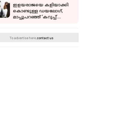
ഇളയരാജയെ കളിയാക്കി
കൊണ്ടുള്ള ഡയലോഗ്,
മാപ്പുപറഞ്ഞ് ‘കറുപ്പ്’
നിർമാതാക്കൾ, വിവാദരംഗം
നീക്കംചെയ്യും
To advertise here,
contact us