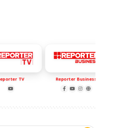
orter TV
Reporter Business
Rep