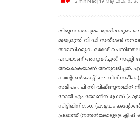
2 min read|19 May 2026, 05:36
തിരുവനന്തപുരം: മന്ത്രിമാരുടെ
മുഖ്യമന്ത്രി വി ഡി സതീശന്‍ നന്ദ
താമസിക്കുക. രമേശ് ചെന്നിത്തലയ
പമ്പയാണ് അനുവദിച്ചത്. സണ്ണി
അശോകയാണ് അനുവദിച്ചത്. എ പ
കന്റോണ്‍മെന്റ് ഹൗസിന് സമീപം
സമീപം), പി സി വിഷ്ണുനാഥിന് ന
റോജി എം ജോണിന് ഗ്രേസ് (പാളയം
സിദ്ദിഖിന് ഗംഗ (പാളയം കന്റോണ
പ്രശാന്ത് (നന്തന്‍കോടുളള ക്ലിഫ