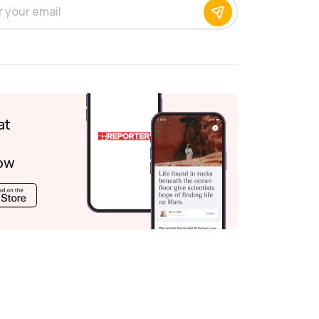
at
ow