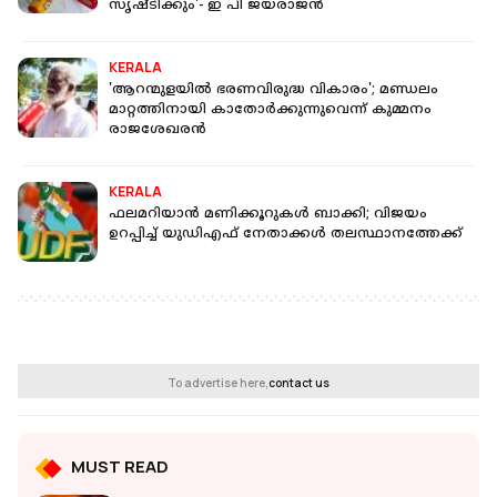
സൃഷ്ടിക്കും'- ഇ പി ജയരാജന്‍
KERALA
'ആറന്മുളയില്‍ ഭരണവിരുദ്ധ വികാരം'; മണ്ഡലം
മാറ്റത്തിനായി കാതോര്‍ക്കുന്നുവെന്ന് കുമ്മനം
രാജശേഖരന്‍
KERALA
ഫലമറിയാന്‍ മണിക്കൂറുകള്‍ ബാക്കി; വിജയം
ഉറപ്പിച്ച് യുഡിഎഫ് നേതാക്കള്‍ തലസ്ഥാനത്തേക്ക്
To advertise here,
contact us
MUST READ