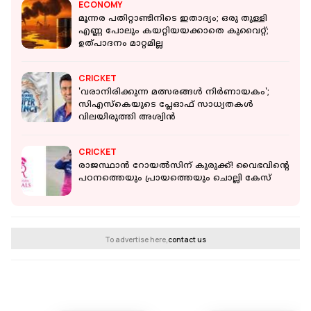
ECONOMY
മൂന്നര പതിറ്റാണ്ടിനിടെ ഇതാദ്യം; ഒരു തുള്ളി
എണ്ണ പോലും കയറ്റിയയക്കാതെ കുവൈറ്റ്;
ഉത്പാദനം മാറ്റമില്ല
CRICKET
'വരാനിരിക്കുന്ന മത്സരങ്ങൾ നിർണായകം';
സിഎസ്കെയുടെ പ്ലേഓഫ് സാധ്യതകൾ
വിലയിരുത്തി അശ്വിൻ
CRICKET
രാജസ്ഥാൻ റോയൽസിന് കുരുക്ക്! വൈഭവിന്റെ
പഠനത്തെയും പ്രായത്തെയും ചൊല്ലി കേസ്
To advertise here,
contact us