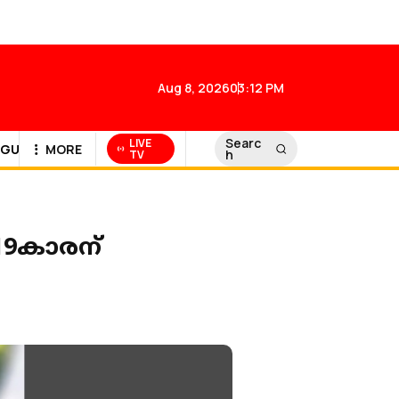
Aug 8, 2026
03:12 PM
Searc
LIVE
GULF NEWS
MORE
h
TV
 19കാരന്