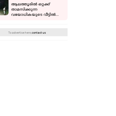
ആലത്തൂരിൽ ഒറ്റക്ക്
താമസിക്കുന്ന
വയോധികയുടെ വീട്ടിൽ
അതിക്രമിച്ച് കയറി
മോഷണം; മൂന്ന് പവൻ മാല
കവർന്നു
To advertise here,
contact us