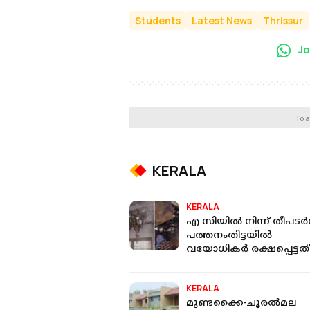
Students
Latest News
Thrissur
Jo
To a
KERALA
KERALA
എ സിയില്‍ നിന്ന് തീപടര്‍ന
പത്തനംതിട്ടയില്‍
വയോധികര്‍ രക്ഷപ്പെട്ടത്
തലനാരിഴയ്ക്ക്
KERALA
മുണ്ടക്കൈ-ചൂരൽമല