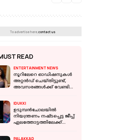
To advertise here,
contact us
MUST READ
ENTERTAINMENT NEWS
നൂറിലേറെ ഓഡിഷനുകൾ
അറ്റൻഡ് ചെയ്തിട്ടുണ്ട്,
അവസരങ്ങൾക്ക് വേണ്ടി
വിട്ടുവീഴ്ച ചെയ്യാൻ
തയ്യാറല്ല; ശ്രുതി രജനികാന്ത്
IDUKKI
ഉടുമ്പന്‍ചോലയില്‍
നിയന്ത്രണം നഷ്ടപ്പെട്ട ജീപ്പ്
ഏലത്തോട്ടത്തിലേക്ക്
മറിഞ്ഞു; ഒരാള്‍ക്ക്
ദാരുണാന്ത്യം
PALAKKAD