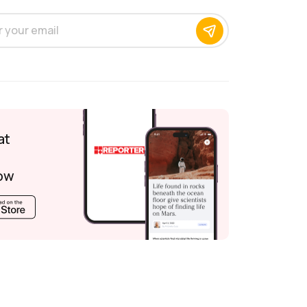
at
ow