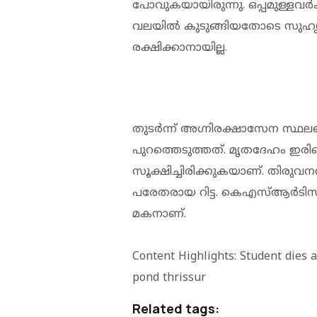
പോവുകയായിരുന്നു. ഒപ്പമുള്ളവര്‍ക്
വലയില്‍ കുടുങ്ങിയതോടെ സുഹൃത്
രക്ഷിക്കാനായില്ല.
തുടര്‍ന്ന് അഗ്നിരക്ഷാസേന സ്ഥ
പുറത്തെടുത്തത്. മൃതദേഹം ഇരിഞ്
സൂക്ഷിച്ചിരിക്കുകയാണ്. തിരുവന
പരേതരായ റിട്ട. കെഎസ്ആര്‍ടി
മകനാണ്.
Content Highlights: Student dies a
pond thrissur
Related tags: