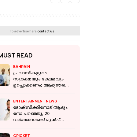
To advertise here,
contact us
MUST READ
BAHRAIN
പ്രവാസികളുടെ
സുരക്ഷയും ക്ഷേമവും
ഉറപ്പാക്കണം; ആഭ്യന്തര
മന്ത്രിക്ക് നിവേദനം നൽകി
ഒഐസിസി
ENTERTAINMENT NEWS
ടോക്സിക്കിനോട് ആദ്യം
നോ പറഞ്ഞു, 20
വർഷങ്ങൾക്ക് മുൻപ്
ഞങ്ങൾ ഒന്നിച്ച്
അഭിനയിച്ചിട്ടുണ്ട്;
CRICKET