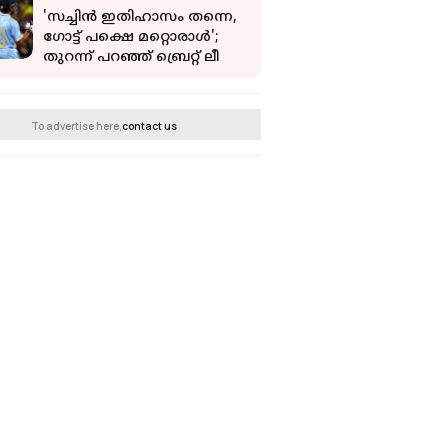
നയൻ‌താര
'സച്ചിൻ ഇതിഹാസം തന്നെ,
ഗോട്ട് പക്ഷെ മറ്റൊരാൾ';
തുറന്ന് പറഞ്ഞ് ബ്രെറ്റ് ലീ
To advertise here,
contact us