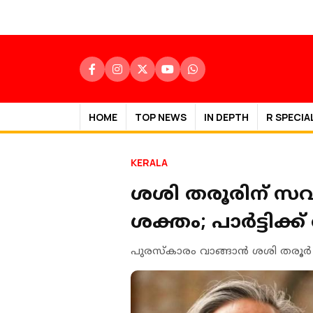
HOME
TOP NEWS
IN DEPTH
R SPECIA
KERALA
ശശി തരൂരിന് സവ
ശക്തം; പാർട്ടിക
പുരസ്‌കാരം വാങ്ങാന്‍ ശശി തരൂര്