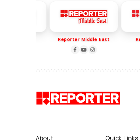
ter Life
Reporter Middle East
Repo
About
Quick Links