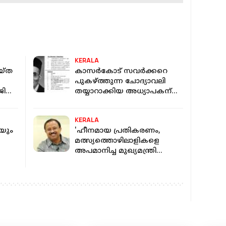
KERALA
യ്ത
കാസര്‍കോട് സവര്‍ക്കറെ
പുകഴ്ത്തുന്ന ചോദ്യാവലി
ജി
തയ്യാറാക്കിയ അധ്യാപകന്
സസ്‌പെന്‍ഷന്‍
KERALA
യും
'ഹീനമായ പ്രതികരണം,
മത്സ്യത്തൊഴിലാളികളെ
അപമാനിച്ച മുഖ്യമന്ത്രി
പരാമർശം പിൻവലിച്ച് മാപ്പ്
പറയണം'; വി മുരളീധരൻ