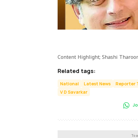
Content Highlight; Shashi Tharoor
Related tags:
National
Latest News
Reporter 
V D Savarkar
Jo
To a