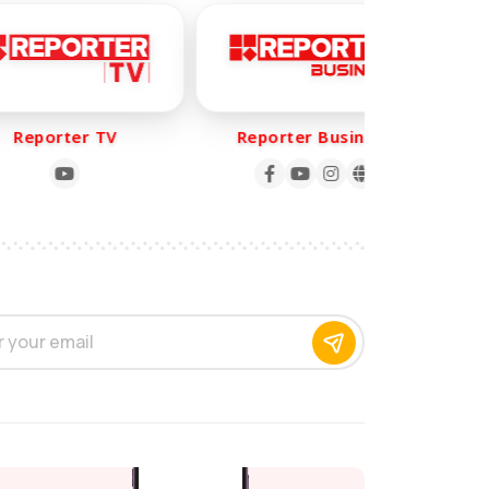
eporter TV
Reporter Business
R