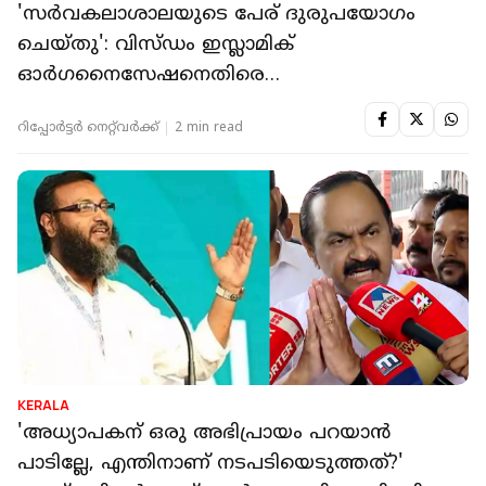
'സര്‍വകലാശാലയുടെ പേര് ദുരുപയോഗം
ചെയ്തു': വിസ്ഡം ഇസ്ലാമിക്
ഓർഗനൈസേഷനെതിരെ
നിയമനടപടിക്കൊരുങ്ങി കുസാറ്റ്
റിപ്പോർട്ടർ നെറ്റ്‌വര്‍ക്ക്‌
2 min read
KERALA
'അധ്യാപകന് ഒരു അഭിപ്രായം പറയാൻ
പാടില്ലേ, എന്തിനാണ് നടപടിയെടുത്തത്?'