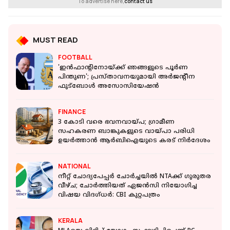
To advertise here,
contact us
MUST READ
FOOTBALL
'ഇൻഫാന്‍റിനോയ്ക്ക് ഞങ്ങളുടെ പൂര്‍ണ
പിന്തുണ'; പ്രസ്താവനയുമായി അർജന്‍റീന
ഫുട്ബോൾ അസോസിയേഷൻ
FINANCE
3 കോടി വരെ ഭവനവായ്പ; ഗ്രാമീണ
സഹകരണ ബാങ്കുകളുടെ വായ്പാ പരിധി
ഉയർത്താൻ ആർബിഐയുടെ കരട് നിർദേശം
NATIONAL
നീറ്റ് ചോദ്യപേപ്പർ ചോർച്ചയിൽ NTAക്ക് ഗുരുതര
വീഴ്ച; ചോർത്തിയത് ഏജൻസി നിയോഗിച്ച
വിഷയ വിദഗ്ധർ: CBI കുറ്റപത്രം
KERALA