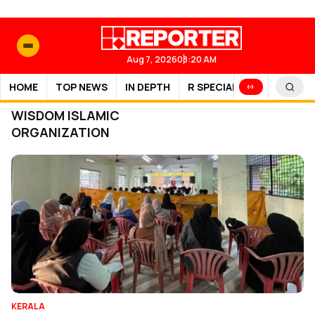
Aug 7, 2026
08:20 AM
HOME
TOP NEWS
IN DEPTH
R SPECIAL
SPORTS
WISDOM ISLAMIC
ORGANIZATION
KERALA