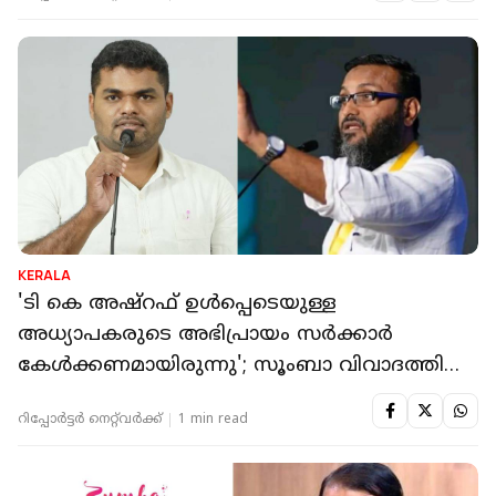
KERALA
'ടി കെ അഷ്‌റഫ് ഉൾപ്പെടെയുള്ള
അധ്യാപകരുടെ അഭിപ്രായം സർക്കാർ
കേൾക്കണമായിരുന്നു'; സൂംബാ വിവാദത്തിൽ
പി കെ നവാസ്
റിപ്പോർട്ടർ നെറ്റ്‌വര്‍ക്ക്‌
1 min read