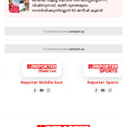
MLAയെ വിളിച്ച് യോഗം സംഘടിപ്പിച്ചെന്ന് PC
വിഷ്ണുനാഥ്, മന്ത്രി ദുരന്തമുഖം
സന്ദർശിക്കുന്നില്ലെന്ന് KU ജനീഷ് കുമാർ
To advertise here,
contact us
To advertise here,
contact us
Reporter Middle East
Reporter Sports