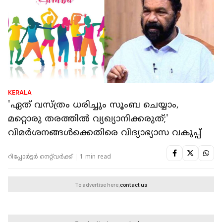
KERALA
'ഏത് വസ്ത്രം ധരിച്ചും സൂംബ ചെയ്യാം,
മറ്റൊരു തരത്തിൽ വ്യഖ്യാനിക്കരുത്;'
വിമർശനങ്ങൾക്കെതിരെ വിദ്യാഭ്യാസ വകുപ്പ്
റിപ്പോർട്ടർ നെറ്റ്‌വര്‍ക്ക്‌
1 min read
To advertise here,
contact us