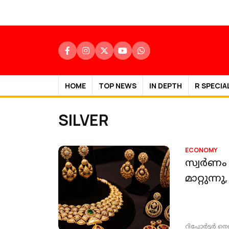
HOME
TOP NEWS
IN DEPTH
R SPECIA
SILVER
ECONOMY
സ്വർണം 
മാറ്റുന
റിപ്പോർട്ടർ നെറ്റ്