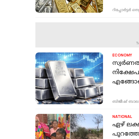
റിപ്പോർട്ടർ നെറ്റ്
T
ECONOMY
സ്വര്‍ണ
നിക്ഷേപ
എങ്ങോട്
ബിജീഷ് ബാ
NATIONAL
ഏഴ് ലക്
പുറത്തേക