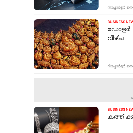
റിപ്പോർട്ടർ നെറ്റ്
BUSINESS NE
ഡോളർ ശക
വീഴ്ച
റിപ്പോർട്ടർ നെറ്റ്
T
BUSINESS NE
കത്തിക്