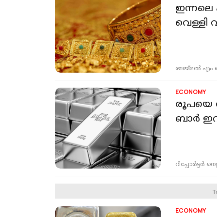
ഇന്നലെ 
വെള്ളി വ
അജ്മല്‍ എം
ECONOMY
രൂപയെ രക
ബാര്‍ ഇറ
റിപ്പോർട്ടർ നെറ്റ്
T
ECONOMY