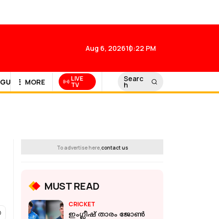
Aug 6, 2026
10:22 PM
Searc
LIVE
GULF NEWS
MORE
h
TV
To advertise here,
contact us
MUST READ
CRICKET
ഇംഗ്ലീഷ് താരം ജോൺ