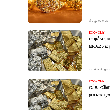
റിപ്പോർട്ടർ നെറ്റ്
ECONOMY
സ്വർണത്ത
ലക്ഷം മു
അജ്മല്‍ എം
ECONOMY
വില വീണ്
ഇറക്കുമത