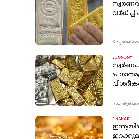
സ്വർണവു
വർധിപ്പിച
റിപ്പോർട്ടർ നെറ്റ്
ECONOMY
സ്വര്‍ണം
പ്രധാനമ
വിശദീകര
റിപ്പോർട്ടർ നെറ്റ്
FINANCE
ഇന്ത്യയി
ഇറക്കുമത