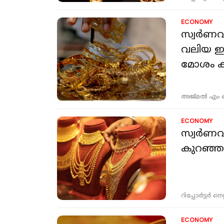
ECONOMY
സ്വർണവി
വലിയ ഇടിവില്‍: വെള്ളിക്കും നാല് വർഷത്തിനിടയിലെ
മോശം 
അജ്മല്‍ എം
ECONOMY
സ്വർണവ
കുറഞ്ഞത
റിപ്പോർട്ടർ നെറ്റ്
ECONOMY