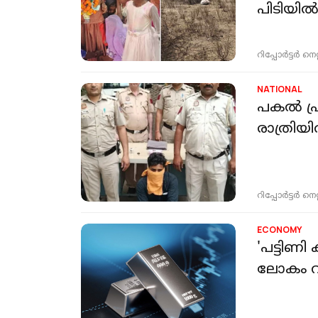
പിടിയി
റിപ്പോർട്ടർ നെറ്റ്
NATIONAL
പകൽ പ്ര
രാത്രി
റിപ്പോർട്ടർ നെറ്റ്
ECONOMY
'പട്ടിണി
ലോകം വമ