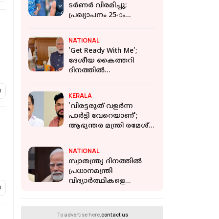
ടർണർ വിരമിച്ചു;
പ്രഖ്യാപനം 25-ാം
വയസിൽ
NATIONAL
'Get Ready With Me';
ദേശീയ കൈത്തറി
ദിനത്തിൽ
പങ്കാളികളാകാൻ
യുവതയോട്
KERALA
അഭ്യർത്ഥിച്ച്
'വിരട്ടരുത് വളർന്ന
പ്രധാനമന്ത്രി
പാർട്ടി വേറെയാണ്';
ആഭ്യന്തര മന്ത്രി രമേശ്
ചെന്നിത്തലയെ
വെല്ലുവിളിച്ച് അർജുൻ
NATIONAL
ആയങ്കി
സ്വാതന്ത്ര്യ ദിനത്തില്‍
പ്രധാനമന്ത്രി
വിദ്യാര്‍ത്ഥികളെ
അഭിസംബോധന
ചെയ്യണം;
ആവശ്യവുമായി
To advertise here,
contact us