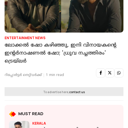
ENTERTAINMENT NEWS
ലോക്കൽ ഷോ കഴിഞ്ഞു, ഇനി വിനായകന്റെ
ഇന്റർനാഷണൽ ഷോ; 'ധ്രുവ നച്ചത്തിരം'
ട്രെയ്ലർ
റിപ്പോർട്ടർ നെറ്റ്‌വര്‍ക്ക്‌
1 min read
To advertise here,
contact us
MUST READ
KERALA