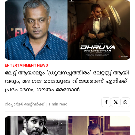
ENTERTAINMENT NEWS
ലേറ്റ് ആയാലും 'ധ്രുവനച്ചത്തിരം' ലേറ്റസ്റ്റ് ആയി
വരും, മദ ഗജ രാജയുടെ വിജയമാണ് എനിക്ക്
പ്രചോദനം; ഗൗതം മേനോൻ
റിപ്പോർട്ടർ നെറ്റ്‌വര്‍ക്ക്‌
1 min read