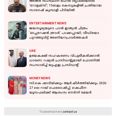
അന്തര്‍ സംസ്ഥാന ലഹരി ശൃംഖലയിലെ
'റോളക്‌സ്'; 15ഓളം കേസുകളില്‍ പ്രതിയായ
സാഗേഷ് കുമ്പാളി പിടിയില്‍
ENTERTAINMENT NEWS
ജയസൂര്യയുടെ പാൻ ഇന്ത്യൻ ചിത്രം
'ഓപ്പറേഷൻ ത്രാൾ' പാക്കപ്പായി, വീഡിയോ
പുറത്തുവിട്ട് അണിയറപ്രവർത്തകർ
UAE
ഉഭയകക്ഷി സഹകരണം വിപുലീകരിക്കാൻ
ധാരണ; റഷ്യൻ പ്രസിഡന്റുമായി ഫോണിൽ
സംസാരിച്ച് യുഎഇ പ്രസിഡന്റ്
MONEY NEWS
സി.കെ ഷാദിയ്ക്കും ആര്‍.കീര്‍ത്തിയ്ക്കും 2026-
27 ലെ റായ് ഫെലോഷിപ്പ്; ഷെഫീന
യൂസഫലിക്ക് ആശംസ നേര്‍ന്ന് മേയര്‍
To advertise here,
contact us