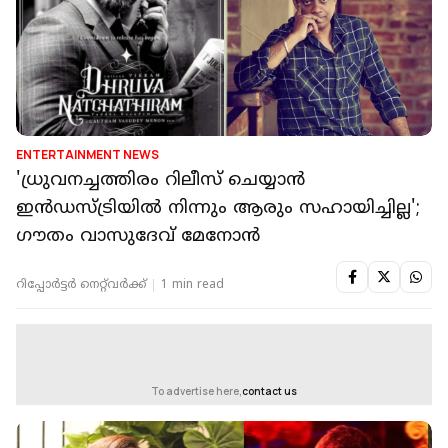
ENTERTAINMENT NEWS
'ധ്രുവനച്ചത്തിരം റിലീസ് ചെയ്യാൻ
ഇൻഡസ്ട്രിയിൽ നിന്നും ആരും സഹായിച്ചില്ല';
ഗൗതം വാസുദേവ് മേനോൻ
റിപ്പോർട്ടർ നെറ്റ്‌വര്‍ക്ക്‌
1 min read
To advertise here,
contact us