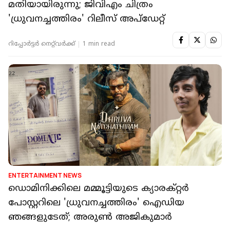
മതിയായിരുന്നു; ജിവിഎം ചിത്രം
'ധ്രുവനച്ചത്തിരം' റിലീസ് അപ്ഡേറ്റ്
റിപ്പോർട്ടർ നെറ്റ്‌വര്‍ക്ക്‌
1 min read
ENTERTAINMENT NEWS
ഡൊമിനിക്കിലെ മമ്മൂട്ടിയുടെ ക്യാരക്റ്റർ
പോസ്റ്ററിലെ 'ധ്രുവനച്ചത്തിരം' ഐഡിയ
ഞങ്ങളുടേത്; അരുൺ അജികുമാർ