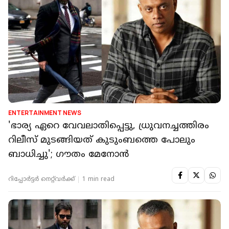
ENTERTAINMENT NEWS
'ഭാര്യ ഏറെ വേവലാതിപ്പെട്ടു, ധ്രുവനച്ചത്തിരം
റിലീസ് മുടങ്ങിയത് കുടുംബത്തെ പോലും
ബാധിച്ചു'; ഗൗതം മേനോൻ
റിപ്പോർട്ടർ നെറ്റ്‌വര്‍ക്ക്‌
1 min read