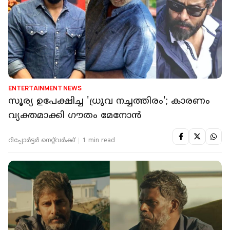
ENTERTAINMENT NEWS
സൂര്യ ഉപേക്ഷിച്ച 'ധ്രുവ നച്ചത്തിരം'; കാരണം
വ്യക്തമാക്കി ഗൗതം മേനോൻ
റിപ്പോർട്ടർ നെറ്റ്‌വര്‍ക്ക്‌
1 min read