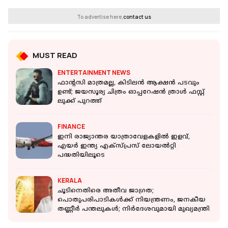
To advertise here,
contact us
MUST READ
ENTERTAINMENT NEWS
ഫാന്റസി മാത്രമല്ല, കിടിലൻ ആക്ഷൻ പടവും
ഉണ്ട്; ജയസൂര്യ ചിത്രം ഓപ്പറേഷൻ ത്രാൾ ഫസ്റ്റ്
ലുക്ക് പുറത്ത്
FINANCE
ഇനി രാജ്യാന്തര യാത്രാവേളകളില്‍ ഇളവ്,
എയര്‍ ഇന്ത്യ എക്സ്പ്രസ് ലോയല്‍റ്റി
പദ്ധതിയിലൂടെ
KERALA
ചൂടിനെതിരെ അതീവ ജാഗ്രത;
പൊതുപരിപാടികൾക്ക് നിയന്ത്രണം, ജനകീയ
തണ്ണീർ പന്തലുകൾ; നിർദേശവുമായി മുഖ്യമന്ത്രി