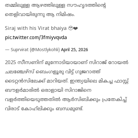
തമ്മിലുള്ള ആഴത്തിലുള്ള സൗഹൃദത്തിന്റെ
തെളിവായിരുന്നു ആ നിമിഷം.
Siraj with his Virat bhaiya 🥹❤️
pic.twitter.com/3fmiyvqvda
— Suprvirat (@Mostlykohli)
April 25, 2026
2025 സീസണിന് മുന്നോടിയായാണ് സിറാജ് റോയല്‍
ചലഞ്ചേഴ്‌സ് ബെംഗളൂരു വിട്ട് ഗുജറാത്ത്
ടൈറ്റന്‍സിലേക്ക് മാറിയത്. ഇന്ത്യയിലെ മികച്ച ഫാസ്റ്റ്
ബൗളര്‍മാരില്‍ ഒരാളായി സിറാജിനെ
വളര്‍ത്തിയെടുത്തതില്‍ ആര്‍സിബിക്കും പ്രതേകിച്ച്
വിരാട് കോഹ്‌ലിക്കും ബന്ധമുണ്ട്.