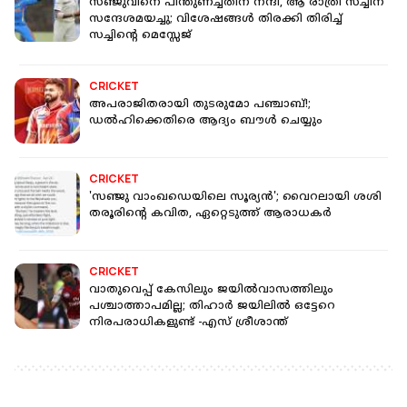
സഞ്ജുവിനെ പിന്തുണച്ചതിന് നന്ദി, ആ രാത്രി സച്ചിന്
സന്ദേശമയച്ചു; വിശേഷങ്ങള്‍ തിരക്കി തിരിച്ച്
സച്ചിന്റെ മെസ്സേജ്
CRICKET
അപരാജിതരായി തുടരുമോ പഞ്ചാബ്!;
ഡൽഹിക്കെതിരെ ആദ്യം ബൗൾ ചെയ്യും
CRICKET
'സഞ്ജു വാംഖഡെയിലെ സൂര്യന്‍'; വൈറലായി ശശി
തരൂരിന്റെ കവിത, ഏറ്റെടുത്ത് ആരാധകര്‍
CRICKET
വാതുവെപ്പ് കേസിലും ജയില്‍വാസത്തിലും
പശ്ചാത്താപമില്ല; തിഹാര്‍ ജയിലില്‍ ഒട്ടേറെ
നിരപരാധികളുണ്ട് -എസ് ശ്രീശാന്ത്