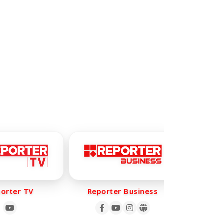
rter TV
Reporter Business
Repo