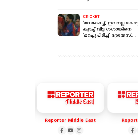
കളിച്ചേക്കും!
CRICKET
'ദേ കോച്ച്, ഇവനല്ല കേട്ടോ
ക്യാച്ച് വിട്ട ശശാങ്കിനെ
'മറച്ചുപിടിച്ച്' ശ്രേയസ്,
പിന്നാലെ HAPPY ENDING
 Life
Reporter Middle East
Reporte