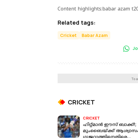
Content highlights:babar azam t20
Related tags:
Cricket
Babar Azam
Jo
To a
CRICKET
CRICKET
ഹിറ്റ്മാൻ ഈസ് ബാക്ക്!;
മുംബൈയ്ക്ക് ആശ്വാസം
ഗുജറാത്തിനെതിരെ