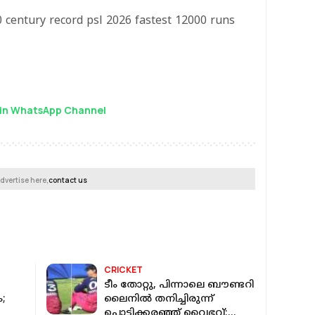
 century record psl 2026 fastest 12000 runs
in WhatsApp Channel
dvertise here,
contact us
CRICKET
ടീം തോറ്റു, പിന്നാലെ ബൗണ്ടറി
;
ലൈനിൽ തനിച്ചിരുന്ന്
പൊട്ടിക്കരഞ്ഞ് വൈഭവ്;