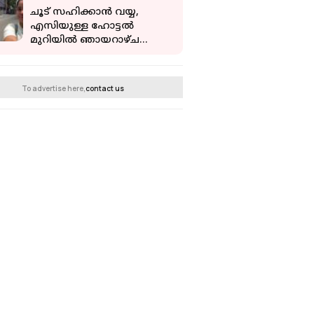
ചൂട് സഹിക്കാന്‍ വയ്യ,
എസിയുള്ള ഹോട്ടല്‍
മുറിയില്‍ ഞായറാഴ്ച
ചെലഴിച്ച് യുവതി; വീഡിയോ
വൈറല്‍
To advertise here,
contact us