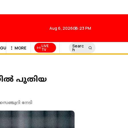
Aug 6, 2026
06:23 PM
Searc
LIVE
GULF NEWS
MORE
h
TV
 യിൽ പുതിയ
സെഞ്ച്വറി നേടി