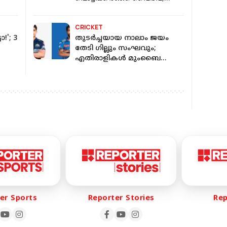
ആശ്വസിപ്പിച്ച് സ്റ്റാഫ്,
വീഡിയോ
CRICKET
!'; 3
തുടര്‍ച്ചയായ നാലാം ജയം
തേടി ഗില്ലും സംഘവും;
എതിരാളികൾ മുംബൈ
ഇന്ത്യൻസ്
r Sports
Reporter Stories
Repo