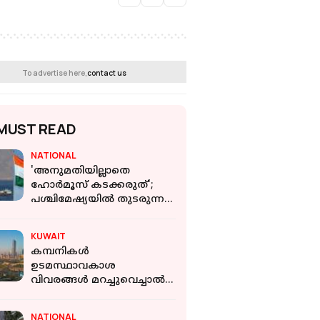
To advertise here,
contact us
MUST READ
NATIONAL
'അനുമതിയില്ലാതെ
ഹോർമൂസ് കടക്കരുത്';
പശ്ചിമേഷ്യയിൽ തുടരുന്ന
കപ്പലുകൾക്ക് മുന്നറിയിപ്പ്
നൽകി ഇന്ത്യൻ
KUWAIT
നാവികസേന
കമ്പനികൾ
ഉടമസ്ഥാവകാശ
വിവരങ്ങൾ മറച്ചുവെച്ചാൽ
കർശന നടപടി;
മുന്നറിയിപ്പുമായി കുവൈറ്റ്
NATIONAL