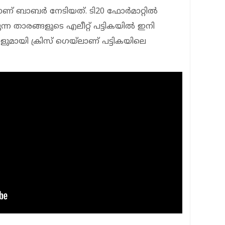
ണ് ബാബര്‍ നേടിയത്. ടി20 ഫോര്‍മാറ്റില്‍
ന്ന താരങ്ങളുടെ എലീറ്റ് പട്ടികയില്‍ ഇനി
കളുമായി ക്രിസ് ഗെയ്‌ലാണ് പട്ടികയിലെ