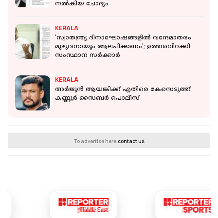
നല്‍കിയ ചോദ്യം
KERALA
'സ്വാതന്ത്ര്യ ദിനാഘോഷങ്ങളിൽ വന്ദേമാതരം
മുഴുവനായും ആലപിക്കണം'; ഉത്തരവിറക്കി
സംസ്ഥാന സർക്കാർ
KERALA
അര്‍ജുന്‍ ആയങ്കിക്ക് എതിരെ കേസെടുത്ത്
കണ്ണൂര്‍ സൈബര്‍ പൊലീസ്
To advertise here,
contact us