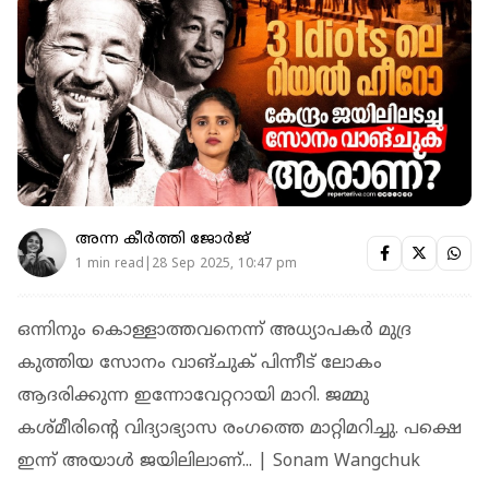
അന്ന കീര്‍‌ത്തി ജോര്‍ജ്
1 min read|28 Sep 2025, 10:47 pm
ഒന്നിനും കൊള്ളാത്തവനെന്ന് അധ്യാപകര്‍ മുദ്ര
കുത്തിയ സോനം വാങ്ചുക് പിന്നീട് ലോകം
ആദരിക്കുന്ന ഇന്നോവേറ്ററായി മാറി. ജമ്മു
കശ്മീരിന്റെ വിദ്യാഭ്യാസ രംഗത്തെ മാറ്റിമറിച്ചു. പക്ഷെ
ഇന്ന് അയാള്‍ ജയിലിലാണ്... | Sonam Wangchuk