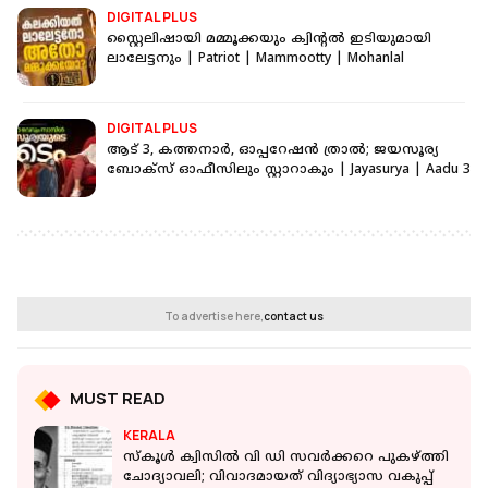
DIGITAL PLUS
സ്റ്റൈലിഷായി മമ്മൂക്കയും ക്വിന്റൽ ഇടിയുമായി
ലാലേട്ടനും | Patriot | Mammootty | Mohanlal
DIGITAL PLUS
ആട് 3, കത്തനാർ, ഓപ്പറേഷൻ ത്രാൽ; ജയസൂര്യ
ബോക്സ് ഓഫീസിലും സ്റ്റാറാകും | Jayasurya | Aadu 3
To advertise here,
contact us
MUST READ
KERALA
സ്‌കൂള്‍ ക്വിസില്‍ വി ഡി സവര്‍ക്കറെ പുകഴ്ത്തി
ചോദ്യാവലി; വിവാദമായത് വിദ്യാഭ്യാസ വകുപ്പ്