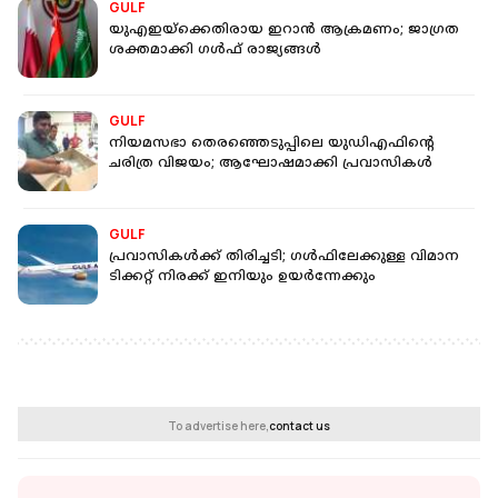
GULF
യുഎഇയ്ക്കെതിരായ ഇറാൻ ആക്രമണം; ജാ​ഗ്രത
ശക്തമാക്കി ​ഗൾഫ് രാജ്യങ്ങൾ‌
GULF
നിയമസഭാ തെരഞ്ഞെടുപ്പിലെ യുഡിഎഫിന്റെ
ചരിത്ര വിജയം; ആഘോഷമാക്കി പ്രവാസികൾ
GULF
പ്രവാസികൾക്ക് തിരിച്ചടി; ​ഗൾഫിലേക്കുള്ള വിമാന
ടിക്കറ്റ് നിരക്ക് ഇനിയും ഉയർന്നേക്കും
To advertise here,
contact us