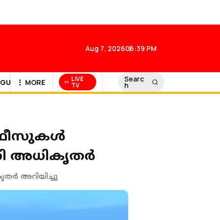
Aug 7, 2026
06:39 PM
Searc
LIVE
GULF NEWS
MORE
h
TV
ഓഫീസുകൾ
്കി അധികൃതർ
തര്‍ അറിയിച്ചു