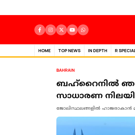
HOME
TOP NEWS
IN DEPTH
R SPECIA
BAHRAIN
ബഹ്റൈനിൽ ഞാ
സാധാരണ നിലയിൽ 
ജോലിസ്ഥലങ്ങളില്‍ ഹാജരാകാന്‍ മു