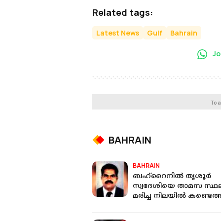
Related tags:
Latest News
Gulf
Bahrain
Jo
To a
BAHRAIN
BAHRAIN
ബഹ്‌റൈനിൽ തൃശൂർ
സ്വദേശിയെ താമസ സ്ഥല
മരിച്ച നിലയിൽ കണ്ടെത്