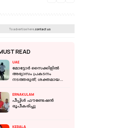
To advertise here,
contact us
MUST READ
UAE
മോട്ടോര്‍ സൈക്കിളില്‍
അഭ്യാസം പ്രകടനം
നടത്തരുത്; ശക്തമായ
നടപടിയുണ്ടാകുമെന്ന്
ദുബായ് പൊലീസ്
ERNAKULAM
പീപ്പിൾ ഫൗണ്ടേഷൻ
രൂപീകരിച്ചു
KERALA