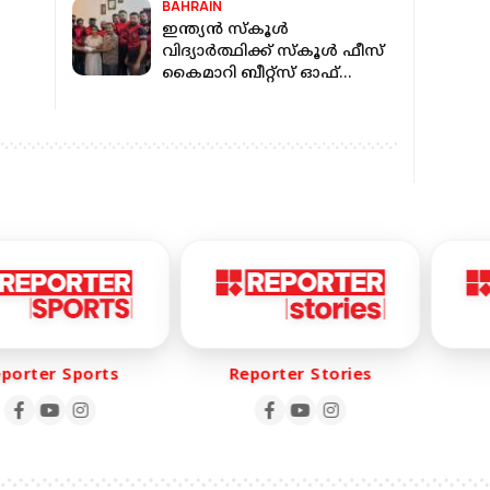
BAHRAIN
ഇന്ത്യൻ സ്കൂൾ
വിദ്യാർത്ഥിക്ക് സ്കൂൾ ഫീസ്
കൈമാറി ബീറ്റ്സ് ഓഫ്
കൃതർ
ബഹ്‌റൈൻ
rter Sports
Reporter Stories
R