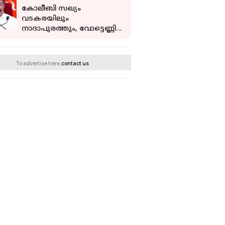
കോലീബി സഖ്യം
വടകരയിലും
നാദാപുരത്തും, വോട്ടെണ്ണി
കഴിയുമ്പോൾ കൂടുതൽ
കാര്യങ്ങൾ പുറത്തുവരും:
എം വി ഗോവിന്ദൻ
To advertise here,
contact us