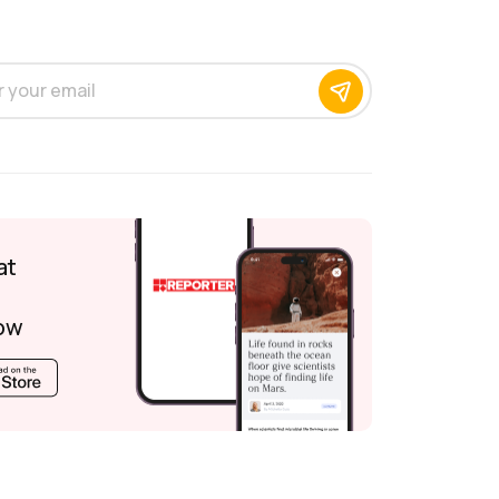
at
ow