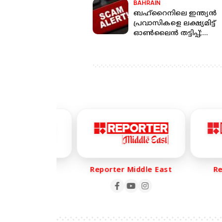
BAHRAIN
ബഹ്റൈനിലെ ഇന്ത്യന്‍
പ്രവാസികളെ ലക്ഷ്യമിട്ട്
ഓൺലൈൻ തട്ടിപ്പ്;
മുന്നറിയിപ്പുമായി അധി
rter Life
Reporter Middle East
Repo