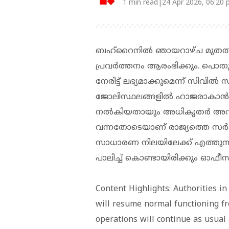
1 min read|24 Apr 2026, 06:20
ബഹ്റൈനില്‍ ഞായറാഴ്ച മുതല്‍
പ്രവര്‍ത്തനം ആരംഭിക്കും. പൊതുജ
നേരിട്ട് ലഭ്യമാക്കുമെന്ന് സിവില്‍
ജോലിസ്ഥലങ്ങളില്‍ ഹാജരാകാന്‍ മുഴ
നല്‍കിയതായും അധികൃതര്‍ അറിയ
വന്നതോടെയാണ് രാജ്യത്തെ സര്‍ക്
സാധാരണ നിലയിലേക്ക് എത്തുന്ന
പാലിച്ച് കൊണ്ടായിരിക്കും ഓഫീസുക
Content Highlights: Authorities i
will resume normal functioning fr
operations will continue as usual 