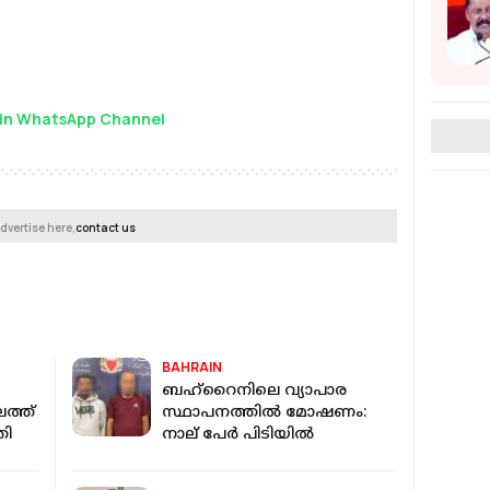
in WhatsApp Channel
dvertise here,
contact us
BAHRAIN
ബഹ്‌റൈനിലെ വ്യാപാര
ത്ത്
സ്ഥാപനത്തിൽ മോഷണം:
തി
നാല് പേർ പിടിയിൽ