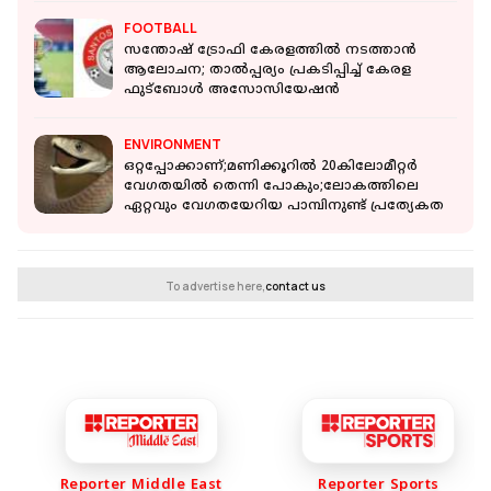
FOOTBALL
സന്തോഷ് ട്രോഫി കേരളത്തിൽ നടത്താൻ
ആലോചന; താൽപ്പര്യം പ്രകടിപ്പിച്ച് കേരള
ഫുട്ബോൾ അസോസിയേഷൻ
ENVIRONMENT
ഒറ്റപ്പോക്കാണ്;മണിക്കൂറിൽ 20കിലോമീറ്റർ
വേഗതയിൽ തെന്നി പോകും;ലോകത്തിലെ
ഏറ്റവും വേഗതയേറിയ പാമ്പിനുണ്ട് പ്രത്യേകത
To advertise here,
contact us
Reporter Middle East
Reporter Sports