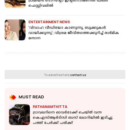
പ്രീമിയര്‍ ടൊറന്റോ ഇന്റര്‍നാഷണല്‍ ഫിലിം
ഫെസ്റ്റിവലില്‍
ENTERTAINMENT NEWS
'വിവാഹ വീഡിയോ കാണുന്നു, ബുക്കുകള്‍
വായിക്കുന്നു'; വിശ്രമ ജീവിതത്തെക്കുറിച്ച് രശ്മിക
മന്ദാന
To advertise here,
contact us
MUST READ
PATHANAMTHITTA
ട്രാവലറിനെ ഓവർടേക്ക് ചെയ്ത് വന്ന
കെഎസ്ആർടിസി ബസ് ലോറിയിൽ ഇടിച്ചു;
പത്ത് പേർക്ക് പരിക്ക്