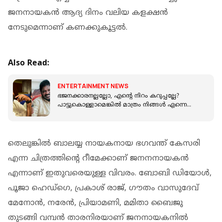
ജനനായകൻ ആദ്യ ദിനം വലിയ കളക്ഷൻ
നേടുമെന്നാണ് കണക്കുകൂട്ടൽ.
Also Read:
ENTERTAINMENT NEWS
ഭജനക്കാരനല്ലല്ലോ, എന്റെ നിറം കറുപ്പല്ലേ?
പാട്ടുകൊള്ളാമെങ്കിൽ മാത്രം നിങ്ങൾ എന്നെ
അംഗീകരിച്ചാൽ മതി; പന്തളം ബാലൻ
തെലുങ്കിൽ ബാലയ്യ നായകനായ ഭഗവന്ത് കേസരി
എന്ന ചിത്രത്തിന്റെ റീമേക്കാണ് ജനനനായകൻ
എന്നാണ് ഇതുവരെയുള്ള വിവരം. ബോബി ഡിയോൾ,
പൂജാ ഹെഡ്ഗെ, പ്രകാശ് രാജ്, ഗൗതം വാസുദേവ്
മേനോൻ, നരേൻ, പ്രിയാമണി, മമിതാ ബൈജു
തുടങ്ങി വമ്പൻ താരനിരയാണ് ജനനായകനിൽ