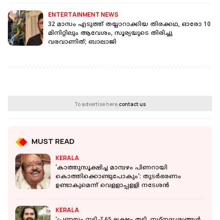
ENTERTAINMENT NEWS
32 മാസം എടുത്ത് തയ്യാറാക്കിയ തിരക്കഥ, ഓരോ 10
മിനിറ്റിലും ആവേശം, സൂര്യയുടെ തിരിച്ചു
വരവാണിത്; ബാലാജി
To advertise here,
contact us
MUST READ
KERALA
'കാത്തുസൂക്ഷിച്ച മാമ്പഴം പിണറായി
കൊത്തിക്കൊണ്ടുപോകും': തുടര്‍ഭരണം
ഉണ്ടാകുമെന്ന് വെളളാപ്പളളി നടേശന്‍
KERALA