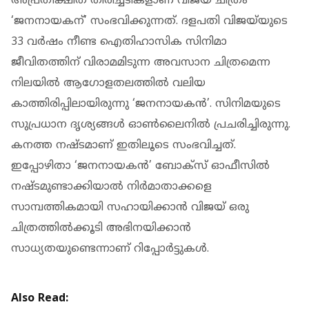
അപ്രതീക്ഷിത തിരിച്ചടികളാണ് വിജയ് ചിത്രം
‘ജനനായകന്’ സംഭവിക്കുന്നത്. ദളപതി വിജയ്‌യുടെ
33 വർഷം നീണ്ട ഐതിഹാസിക സിനിമാ
ജീവിതത്തിന് വിരാമമിടുന്ന അവസാന ചിത്രമെന്ന
നിലയിൽ ആഗോളതലത്തിൽ വലിയ
കാത്തിരിപ്പിലായിരുന്നു ‘ജനനായകൻ’. സിനിമയുടെ
സുപ്രധാന ദൃശ്യങ്ങൾ ഓൺലൈനിൽ പ്രചരിച്ചിരുന്നു.
കനത്ത നഷ്ടമാണ് ഇതിലൂടെ സംഭവിച്ചത്.
ഇപ്പോഴിതാ ‘ജനനായകൻ’ ബോക്സ് ഓഫീസിൽ
നഷ്ടമുണ്ടാക്കിയാൽ നിർമാതാക്കളെ
സാമ്പത്തികമായി സഹായിക്കാൻ വിജയ് ഒരു
ചിത്രത്തിൽക്കൂടി അഭിനയിക്കാൻ
സാധ്യതയുണ്ടെന്നാണ് റിപ്പോർട്ടുകൾ.
Also Read: