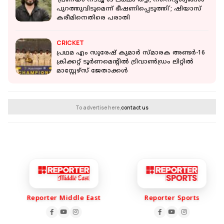
'പ്രണയം നടിച്ച് 65 ലക്ഷം തട്ടി, നഗ്‌നദൃശ്യങ്ങൾ
പുറത്തുവിടുമെന്ന് ഭീഷണിപ്പെടുത്തി'; ഷിയാസ്
കരീമിനെതിരെ പരാതി
CRICKET
പ്രഥമ എം സുരേഷ് കുമാർ സ്മാരക അണ്ടർ-16
ക്രിക്കറ്റ് ടൂർണമെന്റിൽ ട്രിവാൺഡ്രം ലിറ്റിൽ
മാസ്റ്റേഴ്സ് ജേതാക്കൾ
To advertise here,
contact us
Reporter Middle East
Reporter Sports