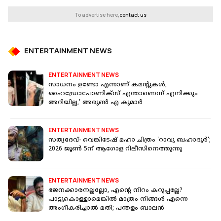
To advertise here,
contact us
ENTERTAINMENT NEWS
ENTERTAINMENT NEWS
സാധനം ഉണ്ടോ എന്നാണ് കമന്റുകൾ,
ഹൈഡ്രോപോണിക്സ് എന്താണെന്ന് എനിക്കും
അറിയില്ല,' അരുൺ എ കുമാർ
ENTERTAINMENT NEWS
സത്യദേവ്- വെങ്കിടേഷ് മഹാ ചിത്രം 'റാവു ബഹാദൂര്‍';
2026 ജൂണ്‍ 5ന് ആഗോള റിലീസിനെത്തുന്നു
ENTERTAINMENT NEWS
ഭജനക്കാരനല്ലല്ലോ, എന്റെ നിറം കറുപ്പല്ലേ?
പാട്ടുകൊള്ളാമെങ്കിൽ മാത്രം നിങ്ങൾ എന്നെ
അംഗീകരിച്ചാൽ മതി; പന്തളം ബാലൻ