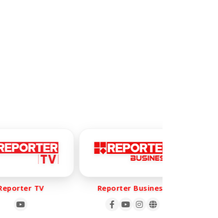
porter TV
Reporter Business
Re