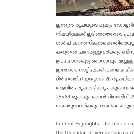
ഇന്ത്യന്‍ രൂപയുടെ മൂല്യം ഡോളറി
നിലയിലേക്ക് ഇടിഞ്ഞതോടെ പ്രവാ
ഗള്‍ഫ് കറന്‍സികള്‍ക്കെതിരെയും 
കരുതല്‍ പണമുള്ളവര്‍ക്കും ബ
ഉപയോഗപ്പെടുത്താനാവും. മറ്റുള്
ഇതോടെ നാട്ടിലേക്ക് പണമയയ്ക്
ദിര്‍ഹത്തിന് ഇപ്പോള്‍ 26 രൂപയിലധിക
ആയിരം രൂപ ലഭിക്കും. കുവൈത്ത്
255.89 രൂപയും ഒമാന്‍ റിയാലിന് 251
നടത്തുന്നവര്‍ക്കും വായ്പയെടുത
Content Highlights: The Indian rup
the US dollar, driven by soaring cr