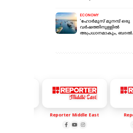
വര്‍ധിപ്പിക്കാന്‍ പെപ്‌സി
ECONOMY
'ഹോര്‍മുസ് മുനമ്പ് ഒരു
വര്‍ഷത്തിനുള്ളില്‍
അപ്രധാനമാകും, ബദല്‍
പാതകള്‍ വരും'
er Life
Reporter Middle East
Report