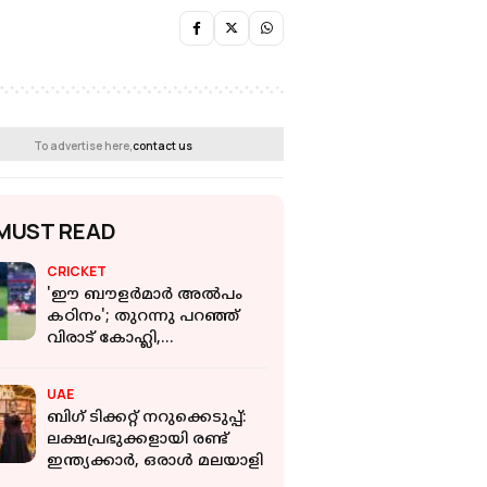
To advertise here,
contact us
MUST READ
CRICKET
'ഈ ബൗളര്‍മാര്‍ അല്‍പം
കഠിനം'; തുറന്നു പറഞ്ഞ്
വിരാട് കോഹ്ലി,
ആരൊക്കെയാണ് അവര്‍?
UAE
ബിഗ് ടിക്കറ്റ് നറുക്കെടുപ്പ്:
ലക്ഷപ്രഭുക്കളായി രണ്ട്
ഇന്ത്യക്കാർ, ഒരാൾ മലയാളി