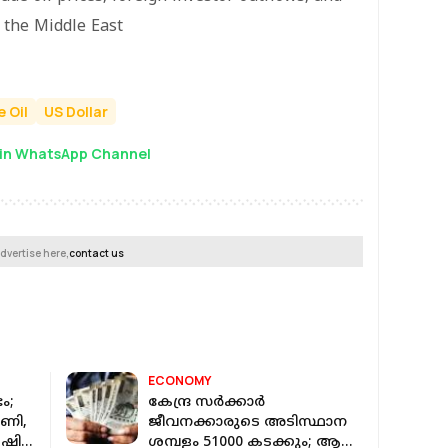
n the Middle East
 Oil
US Dollar
in WhatsApp Channel
dvertise here,
contact us
ECONOMY
ം;
കേന്ദ്ര സർക്കാർ
പണി,
ജീവനക്കാരുടെ അടിസ്ഥാന
േഷി
ശമ്പളം 51000 കടക്കും; ആ