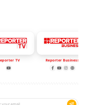
orter TV
Reporter Business
Rep