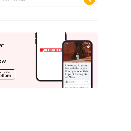
at
ow