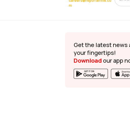
careers@reporterlive.co
m
Get the latest news 
your fingertips!
Download
our app n