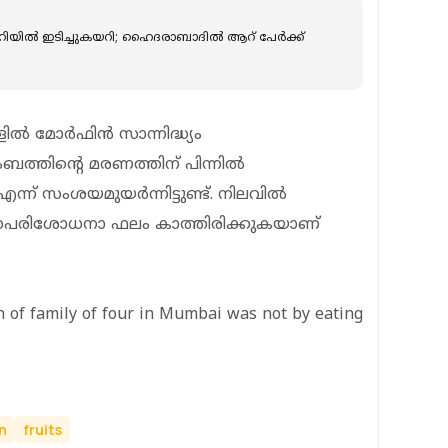
 ലോറിയില്‍ ഇടിച്ചുകയറി; ഹൈദരാബാദില്‍ ആറ് പേര്‍ക്ക്
 മോർഫിൻ സാന്നിദ്ധ്യം
്തിന്റെ മരണത്തിന് പിന്നില്‍
്ന് സംശയമുയര്‍ന്നിട്ടുണ്ട്. നിലവില്‍
പരിശോധനാ ഫലം കാത്തിരിക്കുകയാണ്
h of family of four in Mumbai was not by eating
n
fruits