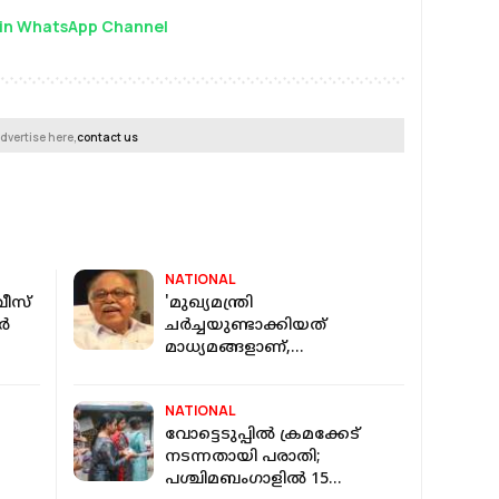
in WhatsApp Channel
dvertise here,
contact us
NATIONAL
വീസ്
'മുഖ്യമന്ത്രി
്‍
ചര്‍ച്ചയുണ്ടാക്കിയത്
മാധ്യമങ്ങളാണ്,
നേതൃദാരിദ്ര്യമുളള പാര്‍ട്ടിയല്ല
കോണ്‍ഗ്രസ്': പി ജെ കുര്യന്‍
NATIONAL
വോട്ടെടുപ്പിൽ ക്രമക്കേട്
നടന്നതായി പരാതി;
പശ്ചിമബംഗാളില്‍ 15