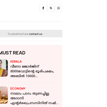
To advertise here,
contact us
MUST READ
KERALA
വീണാ ജോർജിന്
8000വോട്ടിന്റെ ഭൂരിപക്ഷം,
അബിൻ 10000
വോട്ടുകൾക്ക് ജയിക്കും;
ആറന്മുളയിൽ വിജയ
ECONOMY
പ്രതീക്ഷയിൽ മുന്നണികൾ
നാലാം പാദം തുണച്ചില്ല;
അദാനി
എന്റര്‍പ്രൈസസിനിത് നഷ്ട