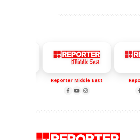
പേര്‍ക്ക് ദാരുണാന്ത്യം
er Life
Reporter Middle East
Report