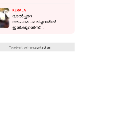
കാലം
KERALA
വാൽപ്പാറ
അപകടം:മരിച്ചവരിൽ
ഇൻഷുറൻസ്
പരിരക്ഷയില്ലാത്ത 5പേരുടെ
കുടുംബത്തിന് 10 ലക്ഷം
രൂപ നൽകാൻ
To advertise here,
contact us
മന്ത്രിസഭാതീരുമാനം