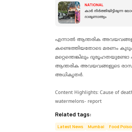
NATIONAL
കാര്‍ നിര്‍ത്തിയിട്ടിരുന്ന
ദാരുണാന്ത്യം
എന്നാൽ ആന്തരിക അവയവങ്ങളിൽ
കണ്ടെത്തിയതോടെ മരണം കുടുംബത
മറ്റെന്തെങ്കിലും ദുരൂഹതയുണ്ടോ എന
ആന്തരിക അവയവങ്ങളുടെ രാസ
അധികൃതര്‍.
Content Highlights: Cause of deat
watermelons- report
Related tags:
Latest News
Mumbai
Food Poiso