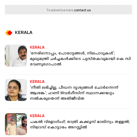
To advertise here,
contact us
KERALA
KERALA
'നേരിനൊപ്പം, പോരാട്ടങ്ങള്‍, നിലപാടുകള്‍';
മുഖ്യമന്ത്രി ചര്‍ച്ചകള്‍ക്കിടെ പുസ്തകവുമായി കെ സി
വേണുഗോപാല്‍
KERALA
'നീതി ലഭിച്ചില്ല, പീഡന ദൃശ്യങ്ങൾ ചോർന്നെന്ന്
ആശങ്ക'; ഹണി Mവർഗീസിന് സ്ഥാനക്കയറ്റം
നൽകരുതെന്ന് അതിജീവിത
KERALA
പകല്‍ വ്‌ളോഗിംഗ്; രാത്രി കക്കൂസ് മാലിന്യം തള്ളല്‍;
നിയാസ് കൊട്ടാരം അറസ്റ്റില്‍