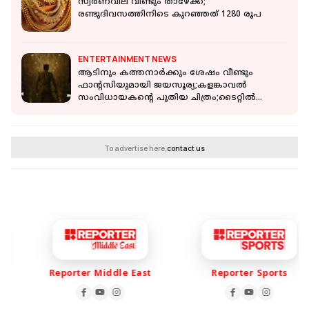
സ്വര്‍ണവില വീണ്ടും താഴേക്ക്;
രണ്ടുദിവസത്തിനിടെ കുറഞ്ഞത് 1280 രൂപ
ENTERTAINMENT NEWS
ആടിനും കത്തനാർക്കും ശേഷം വീണ്ടും
ഫാന്റസിയുമായി ജയസൂര്യ;കളങ്കാവൽ
സംവിധായകന്റെ പുതിയ ചിത്രം;ടൈറ്റിൽ
പുറത്ത്
To advertise here,
contact us
Reporter Middle East
Reporter Sports