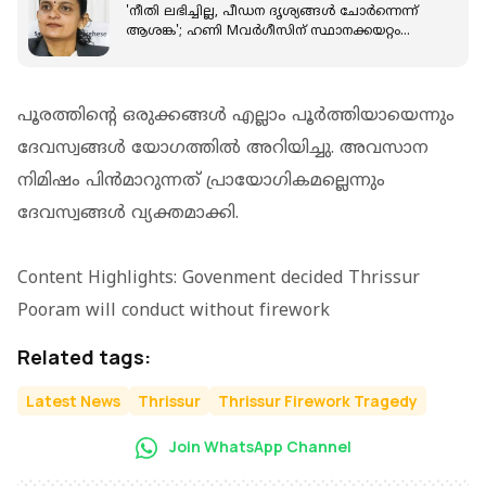
'നീതി ലഭിച്ചില്ല, പീഡന ദൃശ്യങ്ങൾ ചോർന്നെന്ന്
ആശങ്ക'; ഹണി Mവർഗീസിന് സ്ഥാനക്കയറ്റം
നൽകരുതെന്ന് അതിജീവിത
പൂരത്തിന്റെ ഒരുക്കങ്ങള്‍ എല്ലാം പൂര്‍ത്തിയായെന്നും
ദേവസ്വങ്ങള്‍ യോഗത്തില്‍ അറിയിച്ചു. അവസാന
നിമിഷം പിന്‍മാറുന്നത് പ്രായോഗികമല്ലെന്നും
ദേവസ്വങ്ങള്‍ വ്യക്തമാക്കി.
Content Highlights: Govenment decided Thrissur
Pooram will conduct without firework
Related tags:
Latest News
Thrissur
Thrissur Firework Tragedy
Join WhatsApp Channel