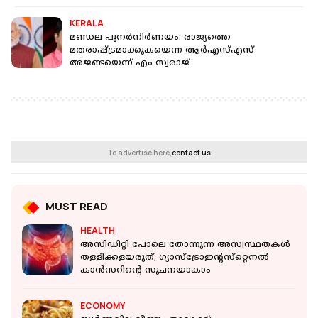
KERALA
മണ്ഡല പുനര്‍നിര്‍ണയം: രാജ്യത്തെ
മതരാഷ്ട്രമാക്കുകയെന്ന ആര്‍എസ്എസ്
അജണ്ടയെന്ന് എം സ്വരാജ്
To advertise here,
contact us
MUST READ
HEALTH
അസിഡിറ്റി പോലെ തോന്നുന്ന അസ്വസ്ഥതകള്‍
തള്ളിക്കളയരുത്; ഗ്യാസ്‌ട്രോഇന്റസ്‌റ്റെനല്‍
കാന്‍സറിന്റെ സൂചനയാകാം
ECONOMY