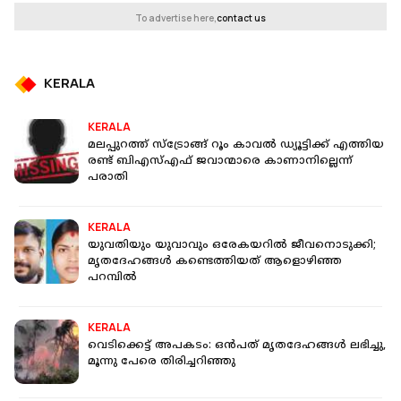
To advertise here,
contact us
KERALA
KERALA
മലപ്പുറത്ത് സ്‌ട്രോങ്ങ് റൂം കാവല്‍ ഡ്യൂട്ടിക്ക് എത്തിയ
രണ്ട് ബിഎസ്എഫ് ജവാന്മാരെ കാണാനില്ലെന്ന്
പരാതി
KERALA
യുവതിയും യുവാവും ഒരേകയറിൽ ജീവനൊടുക്കി;
മൃതദേഹങ്ങൾ കണ്ടെത്തിയത് ആളൊഴിഞ്ഞ
പറമ്പിൽ
KERALA
വെടിക്കെട്ട് അപകടം: ഒൻപത് മൃതദേഹങ്ങൾ ലഭിച്ചു,
മൂന്നു പേരെ തിരിച്ചറിഞ്ഞു