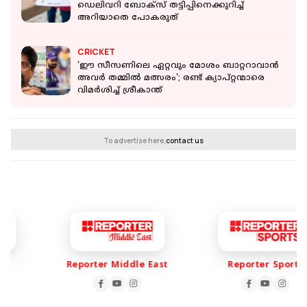
ഡെലിവറി ബോക്‌സ് തട്ടിപ്പിനെക്കുറിച്ച്
അറിയാതെ പോകരുത്
CRICKET
'ഈ സീസണിലെ ഏറ്റവും മോശം ബാറ്ററാവാൻ
അവർ തമ്മിൽ മത്സരം'; രണ്ട് ക്യാപ്റ്റന്മാരെ
വിമർശിച്ച് ശ്രീകാന്ത്
To advertise here,
contact us
Reporter Middle East
Reporter Sports