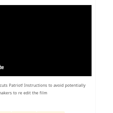
uts Patriot! Instructions to avoid potentially
akers to re edit the film