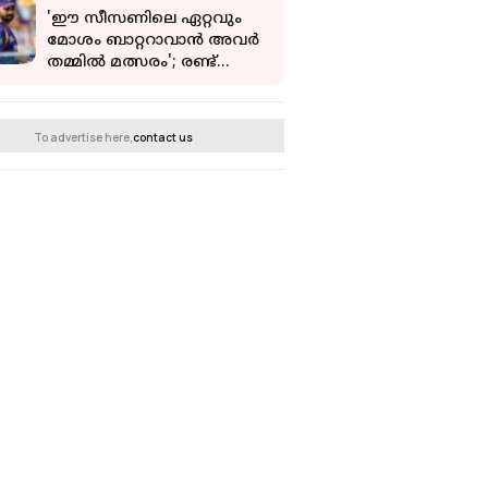
സഹോദരിമാർ
'ഈ സീസണിലെ ഏറ്റവും
മോശം ബാറ്ററാവാൻ അവർ
തമ്മിൽ മത്സരം'; രണ്ട്
ക്യാപ്റ്റന്മാരെ വിമർശിച്ച്
ശ്രീകാന്ത്
To advertise here,
contact us