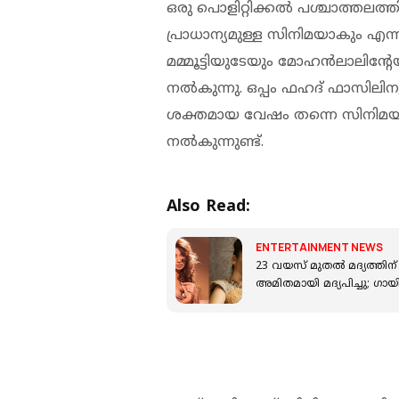
ഒരു പൊളിറ്റിക്കൽ പശ്ചാത്തലത
പ്രാധാന്യമുള്ള സിനിമയാകും എന
മമ്മൂട്ടിയുടേയും മോഹൻലാലിന്റേയ
നൽകുന്നു. ഒപ്പം ഫഹദ് ഫാസില
ശക്തമായ വേഷം തന്നെ സിനിമയി
നൽകുന്നുണ്ട്.
Also Read:
ENTERTAINMENT NEWS
23 വയസ് മുതല്‍ മദ്യത്തിന
അമിതമായി മദ്യപിച്ചു; ഗായ