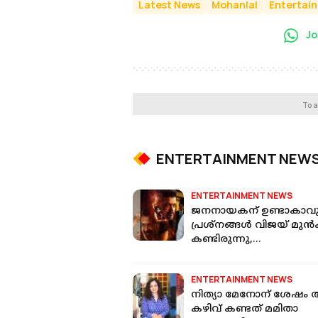
Latest News
Mohanlal
Entertai
Jo
To a
ENTERTAINMENT NEW
ENTERTAINMENT NEWS
ജനനായകന് ഉണ്ടാകാവു
പ്രശ്നങ്ങൾ വിജയ് മുൻകൂ
കണ്ടിരുന്നു,
നിർമാതാക്കളോടും
പറഞ്ഞിരുന്നു: എസ് എ
ENTERTAINMENT NEWS
ചന്ദ്രശേഖർ
നിത്യാ മേനോന് ശേഷം
കഴിവ് കണ്ടത് മമിതാ