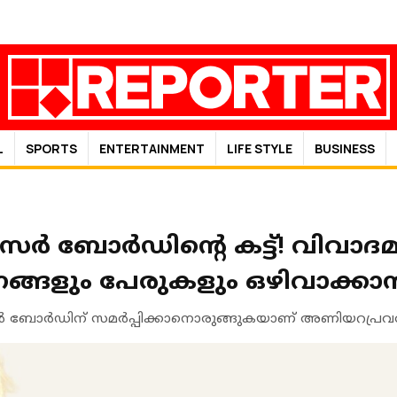
L
SPORTS
ENTERTAINMENT
LIFE STYLE
BUSINESS
െൻസർ ബോർഡിന്റെ കട്ട്! വിവാ
ഗങ്ങളും പേരുകളും ഒഴിവാക്ക
െൻസർ ബോർഡിന് സമർപ്പിക്കാനൊരുങ്ങുകയാണ് അണിയറപ്ര