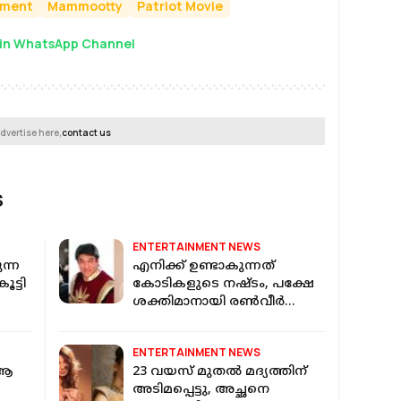
nment
Mammootty
Patriot Movie
in WhatsApp Channel
dvertise here,
contact us
S
ENTERTAINMENT NEWS
ന്ന
എനിക്ക് ഉണ്ടാകുന്നത്
ട്ടി
കോടികളുടെ നഷ്ടം, പക്ഷേ
ശക്തിമാനായി രൺവീർ
വേണ്ട: മുകേഷ് ഖന്ന
ENTERTAINMENT NEWS
 ആ
23 വയസ് മുതല്‍ മദ്യത്തിന്
അടിമപ്പെട്ടു, അച്ഛനെ