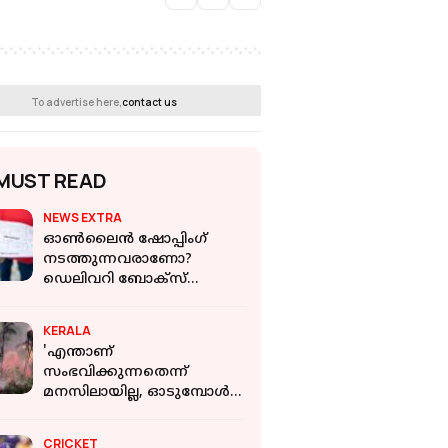
To advertise here,
contact us
MUST READ
NEWS EXTRA
ഓണ്‍ലൈന്‍ ഷോപ്പിംഗ്
നടത്തുന്നവരാണോ?
ഡെലിവറി ബോക്‌സ്
തട്ടിപ്പിനെക്കുറിച്ച്
അറിയാതെ പോകരുത്
KERALA
'എന്താണ്
സംഭവിക്കുന്നതെന്ന്
മനസിലായില്ല, ഓടുമ്പോൾ
പൊള്ളലേറ്റ ഒരാളെ കണ്ടു';
സ്‌ഫോടനത്തിൽ രക്ഷപ്പെട്ട
CRICKET