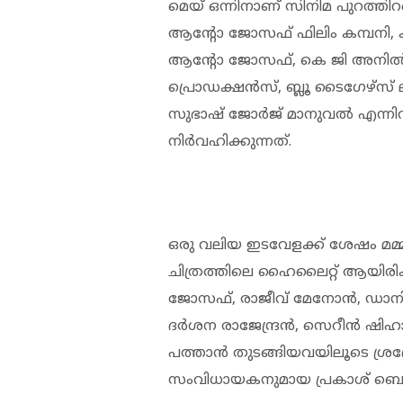
മെയ് ഒന്നിനാണ് സിനിമ പുറത്തിറങ്
ആന്റോ ജോസഫ് ഫിലിം കമ്പനി, ക
ആന്റോ ജോസഫ്, കെ ജി അനിൽക
പ്രൊഡക്ഷൻസ്, ബ്ലൂ ടൈഗേഴ്സ് 
സുഭാഷ് ജോര്‍ജ് മാനുവല്‍ എന്ന
നിർവഹിക്കുന്നത്.
ഒരു വലിയ ഇടവേളക്ക് ശേഷം മമ്മൂ
ചിത്രത്തിലെ ഹൈലൈറ്റ് ആയിരി
ജോസഫ്, രാജീവ് മേനോന്‍, ഡാനിഷ
ദര്‍ശന രാജേന്ദ്രന്‍, സെറീന്‍ ഷി
പത്താന്‍ തുടങ്ങിയവയിലൂടെ ശ്രദ്ധേയ
സംവിധായകനുമായ പ്രകാശ് ബെലവാ