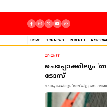
HOME
TOP NEWS
IN DEPTH
R SPECIA
CRICKET
ചെപ്പോക്കിലും 
ടോസ്
ചെപ്പോക്കിലും 'തല'യില്ല; ഹൈദ