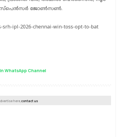
്, സ്പെൻസർ ജോൺസൺ.
s-srh-ipl-2026-chennai-win-toss-opt-to-bat
in WhatsApp Channel
dvertise here,
contact us