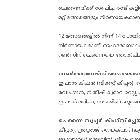
ചെന്നൈയ്ക്ക് ശേഷിച്ച രണ്ട് ക
മറ്റ് മത്സരങ്ങളും നിർണായകമാണ്
12 മത്സരങ്ങളിൽ നിന്ന് 14 പോയ
നിർണായകമാണ്. ഹൈദരാബാദിൽ ഏ
റൺസിന് ചെന്നൈയെ തോൽപിച്ചിര
സൺറൈസേഴ്‌സ് ഹൈദരാബാദ്
ഇഷാൻ കിഷൻ (വിക്കറ്റ് കീപ്പർ
രവിചന്ദ്രൻ, നിതീഷ് കുമാർ റെഡ്ഡി, 
ഇഷാൻ മലിംഗ, സാക്കിബ് ഹുസൈ
ചെന്നൈ സൂപ്പർ കിംഗ്സ് പ്ല
കീപ്പർ), ഋതുരാജ് ഗെയ്‌ക്‌വാദ് (ക
ഡെവാൾഡ് ബ്രെവിസ്, ശിവം ദു