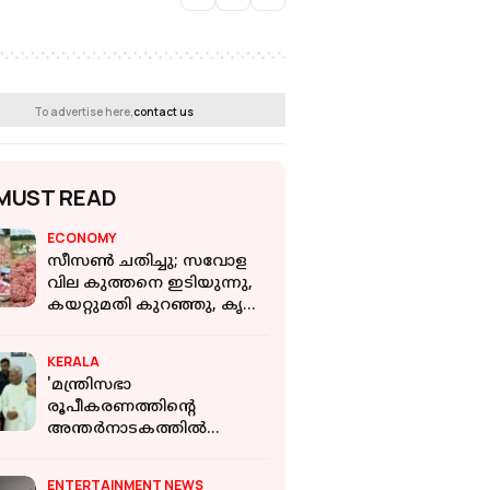
To advertise here,
contact us
MUST READ
ECONOMY
സീസണ്‍ ചതിച്ചു; സവോള
വില കുത്തനെ ഇടിയുന്നു,
കയറ്റുമതി കുറഞ്ഞു, കൃഷി
ചെലവുപോലും തിരികെ
കിട്ടാതെ കര്‍ഷകര്‍
KERALA
'മന്ത്രിസഭാ
രൂപീകരണത്തിന്റെ
അന്തർനാടകത്തിൽ
ഞങ്ങളുടെ ആവശ്യം
ഒലിച്ചുപോയി;പല
ENTERTAINMENT NEWS