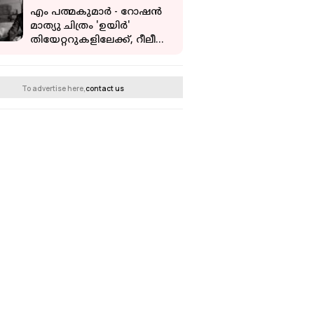
മന്ത്രിമാർക്കും കടൽ
എം പത്മകുമാർ - റോഷൻ
എന്തെന്നറിയില്ല'
മാത്യു ചിത്രം 'ഉയിർ'
തിയേറ്ററുകളിലേക്ക്, റീലീസ്
തീയതി പുറത്ത്
To advertise here,
contact us