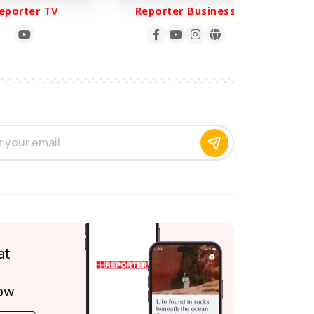
orter TV
Reporter Business
Rep
at
ow