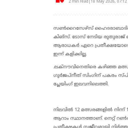
2 min read|18 May 2026, 07:12
സൺറൈസേഴ്സ് ഹൈദരാബാദിനെതി
കിങ്‌സ്. ടോസ് നേടിയ രുതുരാജ് ഗ
ആരാധകർ ഏറെ പ്രതീക്ഷയോടെ കാത
ഇന്ന് കളിക്കില്ല.
.ലക്നൗവിനെതിരെ കഴിഞ്ഞ മത്സരം 
ഗുര്‍ജപ്നീത് സിംഗിന് പകരം സ്
പ്ലേയിംഗ് ഇലവനിലെത്തി.
നിലവിൽ 12 മത്സരങ്ങളിൽ നിന്ന് 1
ആറാം സ്ഥാനത്താണ്. നെറ്റ് റൺറേ
പ്രതീക്ഷകൾ സജീവമായി നിർത്താ