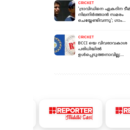
CRICKET
'ദ്രാവിഡിനെ ഏകദിന ടീ
നിലനിർത്താൻ സമരം
ചെയ്യേണ്ടിവന്നു'; ഗാം​
ഗുലിയുടെ വെളിപ്പെടുത
CRICKET
BCCI യെ വിവരാവകാശ
പരിധിയിൽ
ഉൾപ്പെടുത്തനാവില്ല;
ഇൻഫർമേഷൻ കമ്മീഷന്
നിർണായക വിധി