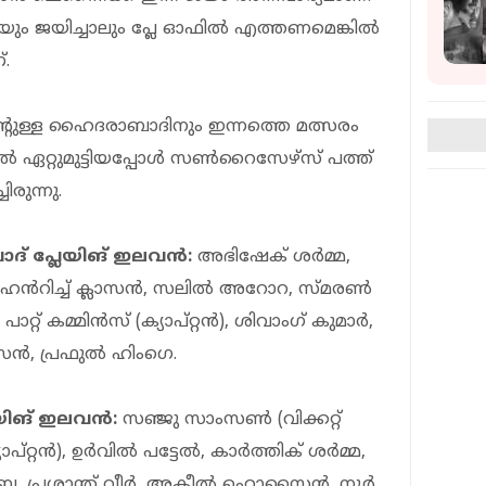
ളിയും ജയിച്ചാലും പ്ലേ ഓഫിൽ എത്തണമെങ്കിൽ
.
ിന്റുള്ള ഹൈദരാബാദിനും ഇന്നത്തെ മത്സരം
റ്റുമുട്ടിയപ്പോൾ സൺറൈസേഴ്സ് പത്ത്
ുന്നു.
 പ്ലേയിങ് ഇലവൻ:
അഭിഷേക് ശർമ്മ,
), ഹെൻറിച്ച് ക്ലാസൻ, സലിൽ അറോറ, സ്മരൺ
പാറ്റ് കമ്മിൻസ് (ക്യാപ്റ്റൻ), ശിവാംഗ് കുമാർ,
ൻ, പ്രഫുൽ ഹിംഗെ.
േയിങ് ഇലവൻ:
സഞ്ജു സാംസൺ (വിക്കറ്റ്
്യാപ്റ്റൻ), ഉർവിൽ പട്ടേൽ, കാർത്തിക് ശർമ്മ,
ബെ, പ്രശാന്ത് വീർ, അകീൽ ഹൊസൈൻ, നൂർ