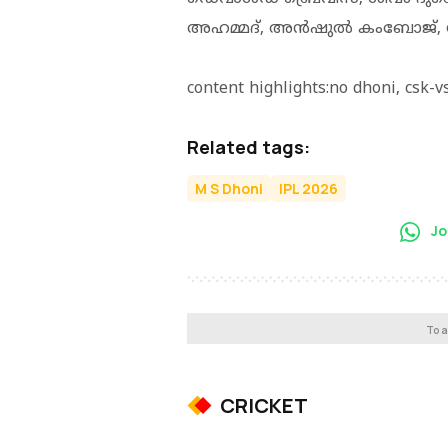
അഹമ്മദ്, അൻഷുൽ കംബോജ
content highlights:no dhoni, csk-v
Related tags:
M S Dhoni
IPL 2026
Jo
To a
CRICKET