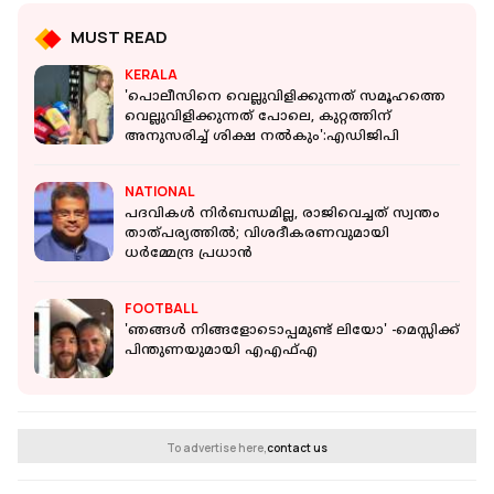
MUST READ
KERALA
'പൊലീസിനെ വെല്ലുവിളിക്കുന്നത് സമൂഹത്തെ
വെല്ലുവിളിക്കുന്നത് പോലെ, കുറ്റത്തിന്
അനുസരിച്ച് ശിക്ഷ നൽകും':എഡിജിപി
NATIONAL
പദവികൾ നിർബന്ധമില്ല, രാജിവെച്ചത് സ്വന്തം
താത്പര്യത്തിൽ; വിശദീകരണവുമായി
ധര്‍മ്മേന്ദ്ര പ്രധാൻ
FOOTBALL
'ഞങ്ങള്‍ നിങ്ങളോടൊപ്പമുണ്ട് ലിയോ' -മെസ്സിക്ക്
പിന്തുണയുമായി എഎഫ്എ
To advertise here,
contact us