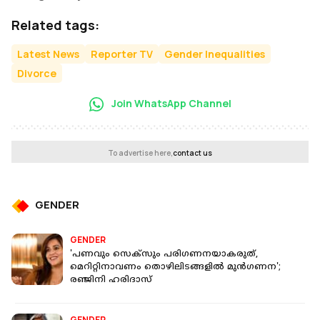
Related tags:
Latest News
Reporter TV
Gender Inequalities
Divorce
Join WhatsApp Channel
To advertise here,
contact us
GENDER
GENDER
'പണവും സെക്‌സും പരിഗണനയാകരുത്,
മെറിറ്റിനാവണം തൊഴിലിടങ്ങളിൽ മുൻഗണന';
രഞ്ജിനി ഹരിദാസ്
GENDER