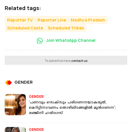
Related tags:
Reporter TV
Reporter Live
Madhya Pradesh
Scheduled Caste
Scheduled Tribes
Join WhatsApp Channel
To advertise here,
contact us
GENDER
GENDER
'പണവും സെക്‌സും പരിഗണനയാകരുത്,
മെറിറ്റിനാവണം തൊഴിലിടങ്ങളിൽ മുൻഗണന';
രഞ്ജിനി ഹരിദാസ്
GENDER