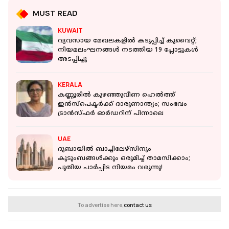
MUST READ
KUWAIT
വ്യവസായ മേഖലകളിൽ കടുപ്പിച്ച് കുവൈറ്റ്;
നിയമലംഘനങ്ങൾ നടത്തിയ 19 പ്ലോട്ടുകൾ
അടപ്പിച്ചു
KERALA
കണ്ണൂരില്‍ കുഴഞ്ഞുവീണ ഹെല്‍ത്ത്
ഇന്‍സ്‌പെക്ടര്‍ക്ക് ദാരുണാന്ത്യം; സംഭവം
ട്രാന്‍സ്ഫര്‍ ഓര്‍ഡറിന് പിന്നാലെ
UAE
ദുബായിൽ ബാച്ചിലേഴ്സിനും
കുടുംബങ്ങൾക്കും ഒരുമിച്ച് താമസിക്കാം;
പുതിയ പാർപ്പിട നിയമം വരുന്നു!
To advertise here,
contact us