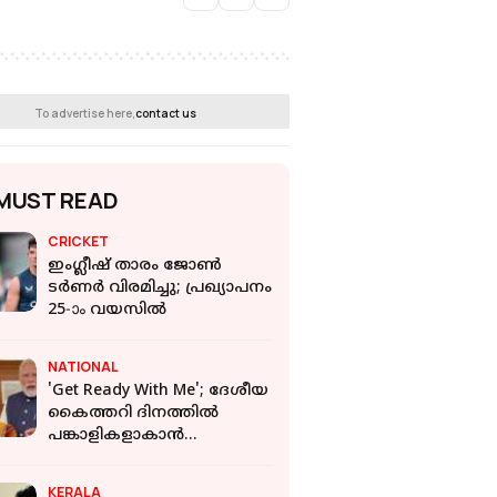
To advertise here,
contact us
MUST READ
CRICKET
ഇംഗ്ലീഷ് താരം ജോൺ
ടർണർ വിരമിച്ചു; പ്രഖ്യാപനം
25-ാം വയസിൽ
NATIONAL
'Get Ready With Me'; ദേശീയ
കൈത്തറി ദിനത്തിൽ
പങ്കാളികളാകാൻ
യുവതയോട് അഭ്യർത്ഥിച്ച്
പ്രധാനമന്ത്രി
KERALA