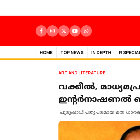
HOME
TOP NEWS
IN DEPTH
R SPECIA
ART AND LITERATURE
വക്കീല്‍, മാധ്യ
ഇന്‍റര്‍നാഷണല്‍ 
'പുരുഷാധിപത്യപരമായ മത ധാരണകളെ 