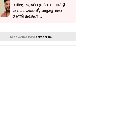
'വിരട്ടരുത് വളർന്ന പാർട്ടി
വേറെയാണ്'; ആഭ്യന്തര
മന്ത്രി രമേശ്
ചെന്നിത്തലയെ വെല്ലുവിളിച്ച്
അർജുൻ ആയങ്കി
To advertise here,
contact us