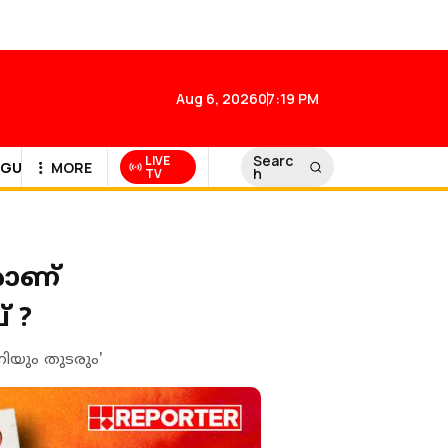
Aug 6, 2026
07:19 PM
Searc
LIVE
GULF NEWS
MORE
h
TV
രാണ്
 ?
നിയും തുടരും'