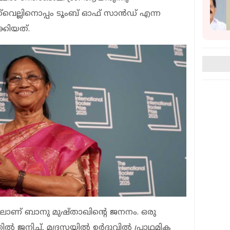
വെല്ലിനൊപ്പം ടൂംബ് ഓഫ് സാന്‍ഡ് എന്ന
്കിയത്.
ലാണ് ബാനു മുഷ്താഖിന്റെ ജനനം. ഒരു
‍ ജനിച്ച്, മദ്രസയില്‍ ഉര്‍ദുവില്‍ പ്രാഥമിക