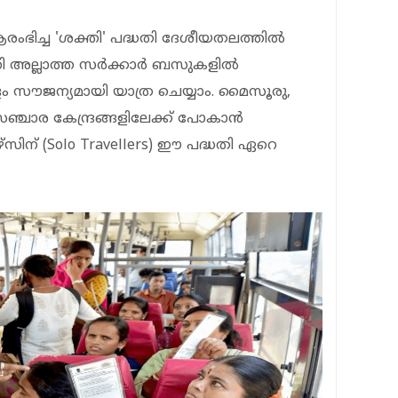
ിച്ച 'ശക്തി' പദ്ധതി ദേശീയതലത്തിൽ
ലക്ഷ്വറി അല്ലാത്ത സർക്കാർ ബസുകളിൽ
ളം സൗജന്യമായി യാത്ര ചെയ്യാം. മൈസൂരു,
ഞ്ചാര കേന്ദ്രങ്ങളിലേക്ക് പോകാൻ
സിന് (Solo Travellers) ഈ പദ്ധതി ഏറെ