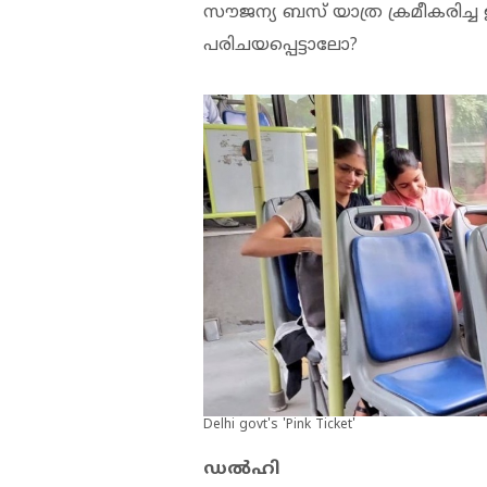
സൗജന്യ ബസ് യാത്ര ക്രമീകരിച്ച
പരിചയപ്പെട്ടാലോ?
Delhi govt's 'Pink Ticket'
ഡൽഹി