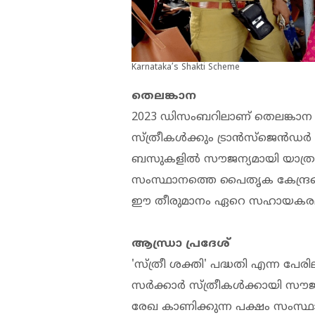
Karnataka’s Shakti Scheme
തെലങ്കാന
2023 ഡിസംബറിലാണ് തെലങ്കാന സർക
സ്ത്രീകൾക്കും ട്രാൻസ്‌ജെൻഡർ വ്യ
ബസുകളിൽ സൗജന്യമായി യാത്ര
സംസ്ഥാനത്തെ പൈതൃക കേന്ദ്രങ
ഈ തീരുമാനം ഏറെ സഹായകരമ
ആന്ധ്രാ പ്രദേശ്
'സ്ത്രീ ശക്തി' പദ്ധതി എന്ന പേരി
സർക്കാർ സ്ത്രീകൾക്കായി സൗജന്
രേഖ കാണിക്കുന്ന പക്ഷം സംസ്