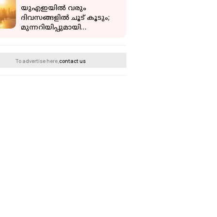
യുഎഇയില്‍ വരും
ദിവസങ്ങളില്‍ ചൂട് കൂടും;
മുന്നറിയിപ്പുമായി
കാലാവസ്ഥാ നിരീക്ഷണ
കേന്ദ്രം
To advertise here,
contact us