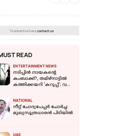
To advertise here,
contact us
MUST READ
ENTERTAINMENT NEWS
നടിപ്പിൻ നായകന്റെ
കംബാക്ക്?, തമിഴ്നാട്ടിൽ
കത്തിക്കയറി 'കറുപ്പ്'; വൻ
സ്വീകരണം ഒരുക്കി സൂര്യ
ഫാൻസ്‌
NATIONAL
നീറ്റ് ചോദ്യപേപ്പര്‍ ചോര്‍ച്ച:
മുഖ്യസൂത്രധാരൻ പിടിയിൽ
UAE