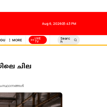
Aug 6, 2026
01:43 PM
Searc
LIVE
GULF NEWS
MORE
h
TV
യയിലെ ചില
 സംസ്ഥാനങ്ങൾ