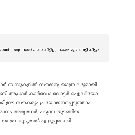
ounter തുറന്നാൽ പണം കിട്ടില്ല, പകരം മുടി വെട്ടി കിട്ടും
കാർ ബസുകളിൽ സൗജന്യ യാത്ര ലഭ്യമായി
ുതലാണ്. ആധാർ കാർഡോ വോട്ടർ ഐഡിയോ
്ക് ഈ സൗകര്യം പ്രയോജനപ്പെടുത്താം.
മാനം അമൃത്സർ, പട്യാല തുടങ്ങിയ
 യാത്ര കൂടുതൽ എളുപ്പമാക്കി.