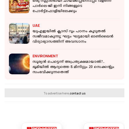
ഒരു നൂറ്റാണ്ടായി ചായക്കപ്പിനൊപ്പം വളർന്ന
പാർലെ-ജി ഇനി നിങ്ങളുടെ
പോർട്ട്ഫോളിയിലേക്കും
UAE
യുഎഇയിൽ ക്ലാസ് റൂം പഠനം കൂടുതൽ
സജീവമാകുന്നു; ഘട്ടം ഘട്ടമായി ഓൺലൈൻ
വിദ്യാഭ്യാസത്തിന് അവസാനം
ENVIRONMENT
സൂര്യന്‍ പെട്ടെന്ന് അപ്രത്യക്ഷമായാല്‍?..
ഭൂമിയില്‍ ആദ്യത്തെ 8 മിനിറ്റും 20 സെക്കന്റും
സംഭവിക്കുന്നതെന്ത്
To advertise here,
contact us