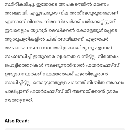
സ്ഥിരീകരിച്ചു. ഇതോടെ അപകടത്തിൽ മരണം
അഞ്ചായി. എട്ടുപേരുടെ നില അതീവഗുരുതരമാണ്
എന്നാണ് വിവരം. നിരവധിപേർക്ക് പരിക്കേറ്റിട്ടുണ്ട്.
ഇവരെല്ലാം തൃശൂർ മെഡിക്കൽ കോളേജുൾപ്പെടെ
ആശുപത്രികളിൽ ചികിത്സയിലാണ്. എത്രപേർ
അപകടം നടന്ന സ്ഥലത്ത് ഉണ്ടായിരുന്നു എന്നത്
സംബന്ധിച്ച് ഇതുവരെ വ്യക്തത വന്നിട്ടില്ല. നിരന്തരം
പൊട്ടിത്തെറികൾ നടക്കുന്നതിനാൽ ഫയർഫോഴ്സ്
ഉദ്യോഗസ്ഥർക്ക് സ്ഥലത്തേക്ക് എത്തിച്ചേരാൻ
സാധിച്ചിട്ടില്ല. തൊട്ടടുത്തുളള പാടത്ത് നിശ്ചിത അകലം
പാലിച്ചാണ് ഫയർഫോഴ്സ് തീ അണയ്ക്കാൻ ശ്രമം
നടത്തുന്നത്.
Also Read: