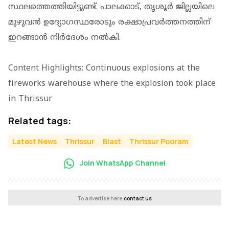
സ്ഥലത്തെത്തിയിട്ടുണ്ട്. പാലക്കാട്, തൃശൂർ ജില്ലയിലെ
മുഴുവൻ ഉദ്യോഗസ്ഥരോടും രക്ഷാപ്രവർത്തനത്തിന്
ഇറങ്ങാൻ നിർദേശം നൽകി.
Content Highlights: Continuous explosions at the
fireworks warehouse where the explosion took place
in Thrissur
Related tags:
Latest News
Thrissur
Blast
Thrissur Pooram
Join WhatsApp Channel
To advertise here,
contact us