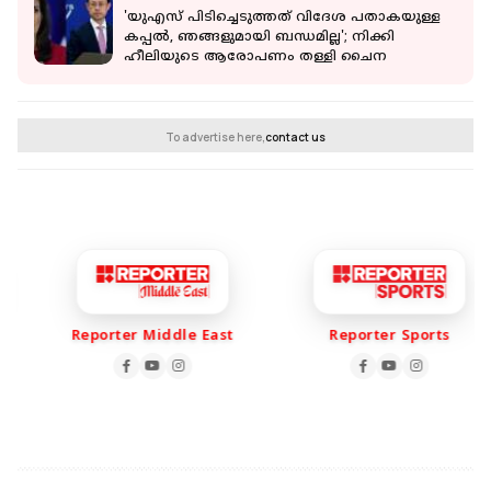
'യുഎസ് പിടിച്ചെടുത്തത് വിദേശ പതാകയുള്ള
കപ്പൽ, ഞങ്ങളുമായി ബന്ധമില്ല'; നിക്കി
ഹീലിയുടെ ആരോപണം തള്ളി ചൈന
To advertise here,
contact us
Reporter Middle East
Reporter Sports