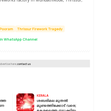
fireworks factory in Mundathikode, Thrissur;
 Pooram
Thrissur Firework Tragedy
in WhatsApp Channel
dvertise here,
contact us
KERALA
്തെ
ശബരിമല മുതൽ
വണ
മുണ്ടത്തിക്കോട് വരെ;
കേരളത്തെ നടുക്കിയ