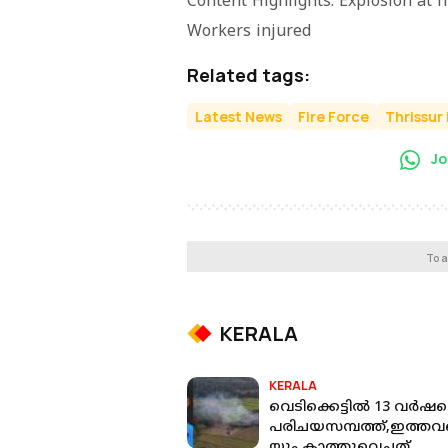
Content Highlights: Explosion at 
Workers injured
Related tags:
Latest News
Fire Force
Thrissur
Jo
To a
KERALA
KERALA
വെടിക്കെട്ടിൽ 13 വർഷത
പരിചയസമ്പത്ത്,ഇത്ത
യും കാത്തുവെച്ചത്