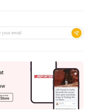
at
ow