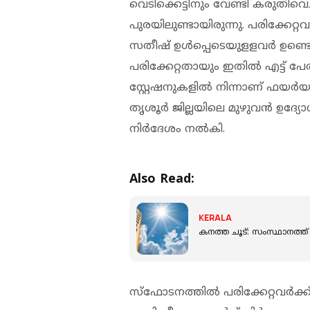
വെടിക്കെട്ടിനും വേണ്ടി കരുതിവെച്ച
പുരയിലുണ്ടായിരുന്നു. പരിക്കേറ
സതീഷ് ഉള്‍പ്പെടെയുളളവര്‍ ഉണ്
പരിക്കേറ്റതായും ഇതിൽ എട്ട് പ
സ്റ്റേഷനുകളിൽ നിന്നാണ് ഫയർയൂണി
തൃശൂർ ജില്ലയിലെ മുഴുവൻ ഉദ്യ
നിർദേശം നൽകി.
Also Read:
KERALA
കനത്ത ചൂട്: സംസ്ഥാനത്ത് 1
സ്‌ഫോടനത്തില്‍ പരിക്കേറ്റവര്‍ക്ക