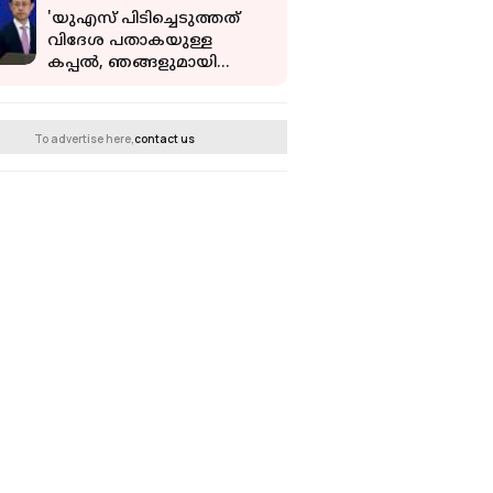
'യുഎസ് പിടിച്ചെടുത്തത്
വിദേശ പതാകയുള്ള
കപ്പൽ, ഞങ്ങളുമായി
ബന്ധമില്ല'; നിക്കി
ഹീലിയുടെ ആരോപണം
തള്ളി ചൈന
To advertise here,
contact us