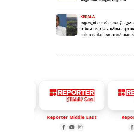
വിസ്മയങ്ങൾ;അച്ഛന്റെ
പിന്തുടർന്നെത്തിയ സതീ
KERALA
തൃശൂർ വെടിക്കെട്ട് പു
സ്ഫോടനം; പരിക്കേറ്റവർ
വിദഗ്ദ ചികിത്സ സർക്കാർ
ഉറപ്പാക്കണമെന്ന് വി ഡി
സതീശൻ
r Life
Reporter Middle East
Report