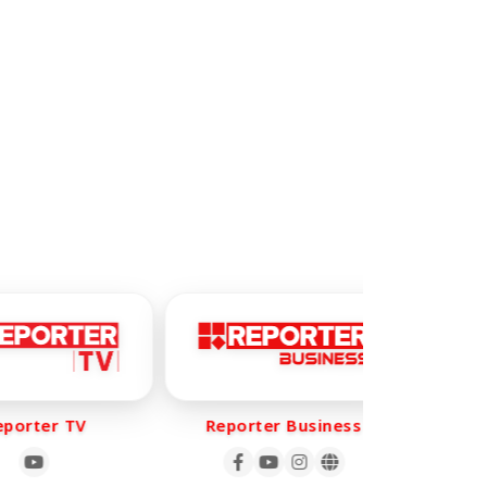
orter TV
Reporter Business
Rep