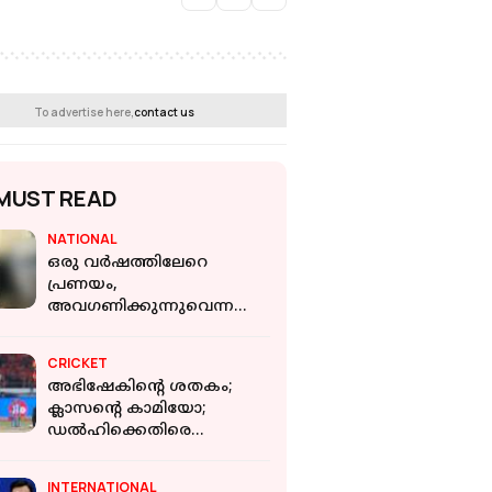
To advertise here,
contact us
MUST READ
NATIONAL
ഒരു വർഷത്തിലേറെ
പ്രണയം,
അവഗണിക്കുന്നുവെന്ന
തോന്നൽ;കാമുകനെ
വീട്ടിലേക്ക് വിളിച്ചുവരുത്തി
CRICKET
തീകൊളുത്തി കൊന്ന്
അഭിഷേകിന്റെ ശതകം;
യുവതി
ക്ലാസന്റെ കാമിയോ;
ഡൽഹിക്കെതിരെ
ഹൈദരാബാദിന് കൂറ്റൻ
ടോട്ടൽ
INTERNATIONAL