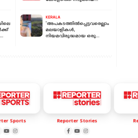
 പാത
വെടിക്കെട്ട് അപകടങ്ങൾ
ഷ്
KERALA
രയിലെ
'അപകടത്തിൽപ്പെട്ടവരെല്ലാം
ക്ക്
മലയാളികൾ,
നിയമവിരുദ്ധമായ ഒരു
കെമിക്കലും ഉപയോഗിച്ചിട്ടില്ല:
രക്ഷപ്പെട്ടയാൾ
er Sports
Reporter Stories
Rep