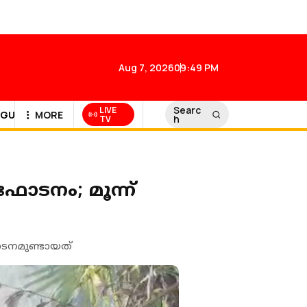
Aug 7, 2026
09:49 PM
Searc
LIVE
GULF NEWS
MORE
h
TV
‌ഫോടനം; മൂന്ന്
‌ഫോടനമുണ്ടായത്