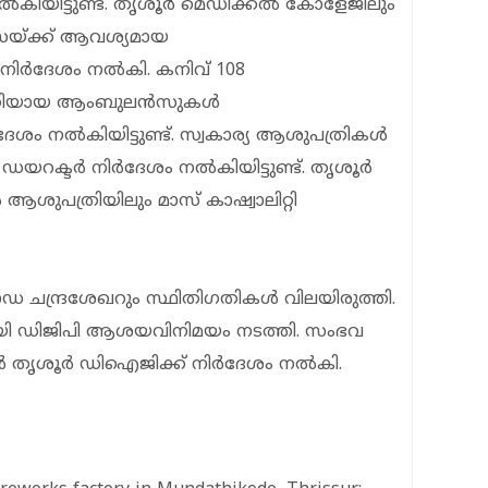
ല്‍കിയിട്ടുണ്ട്. തൃശൂര്‍ മെഡിക്കല്‍ കോളേജിലും
സയ്ക്ക് ആവശ്യമായ
നിര്‍ദേശം നല്‍കി. കനിവ് 108
മതിയായ ആംബുലന്‍സുകള്‍
്‍ദേശം നല്‍കിയിട്ടുണ്ട്. സ്വകാര്യ ആശുപത്രികൾ
ഡയറക്ടർ നിർദേശം നൽകിയിട്ടുണ്ട്. തൃശൂർ
ുപത്രിയിലും മാസ് കാഷ്വാലിറ്റി
 ചന്ദ്രശേഖറും സ്ഥിതിഗതികൾ വിലയിരുത്തി.
ായി ഡിജിപി ആശയവിനിമയം നടത്തി. സംഭവ
രാൻ തൃശൂർ ഡിഐജിക്ക് നിർദേശം നൽകി.