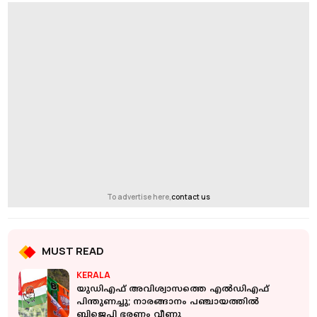
To advertise here,
contact us
MUST READ
KERALA
യുഡിഎഫ് അവിശ്വാസത്തെ എല്‍ഡിഎഫ്
പിന്തുണച്ചു; നാരങ്ങാനം പഞ്ചായത്തില്‍
ബിജെപി ഭരണം വീണു