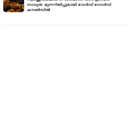
സാധ്യത: മുന്നറിയിപ്പുമായി വേൾഡ് ഗോൾഡ്
കൗൺസിൽ