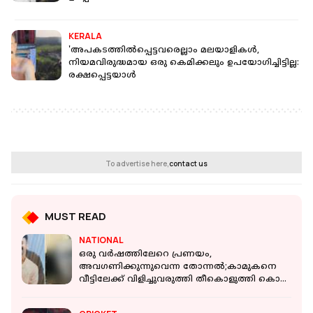
KERALA
'അപകടത്തിൽപ്പെട്ടവരെല്ലാം മലയാളികൾ,
നിയമവിരുദ്ധമായ ഒരു കെമിക്കലും ഉപയോഗിച്ചിട്ടില്ല:
രക്ഷപ്പെട്ടയാൾ
To advertise here,
contact us
MUST READ
NATIONAL
ഒരു വർഷത്തിലേറെ പ്രണയം,
അവഗണിക്കുന്നുവെന്ന തോന്നൽ;കാമുകനെ
വീട്ടിലേക്ക് വിളിച്ചുവരുത്തി തീകൊളുത്തി കൊന്ന്
യുവതി