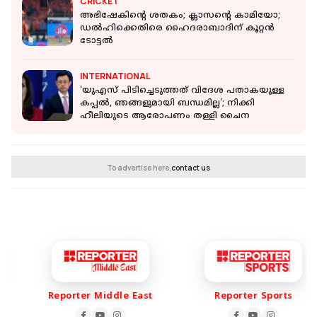
CRICKET
അഭിഷേകിന്റെ ശതകം; ക്ലാസന്റെ കാമിയോ;
ഡൽഹിക്കെതിരെ ഹൈദരാബാദിന് കൂറ്റൻ
ടോട്ടൽ
INTERNATIONAL
'യുഎസ് പിടിച്ചെടുത്തത് വിദേശ പതാകയുള്ള
കപ്പൽ, ഞങ്ങളുമായി ബന്ധമില്ല'; നിക്കി
ഹീലിയുടെ ആരോപണം തള്ളി ചൈന
To advertise here,
contact us
Reporter Middle East
Reporter Sports