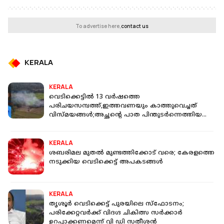
To advertise here,
contact us
KERALA
KERALA
വെടിക്കെട്ടിൽ 13 വർഷത്തെ
പരിചയസമ്പത്ത്,ഇത്തവണയും കാത്തുവെച്ചത്
വിസ്മയങ്ങൾ;അച്ഛന്റെ പാത പിന്തുടർന്നെത്തിയ
സതീഷ്
KERALA
ശബരിമല മുതൽ മുണ്ടത്തിക്കോട് വരെ; കേരളത്തെ
നടുക്കിയ വെടിക്കെട്ട് അപകടങ്ങൾ
KERALA
തൃശൂർ വെടിക്കെട്ട് പുരയിലെ സ്ഫോടനം;
പരിക്കേറ്റവർക്ക് വിദഗ്ദ ചികിത്സ സർക്കാർ
ഉറപ്പാക്കണമെന്ന് വി ഡി സതീശൻ