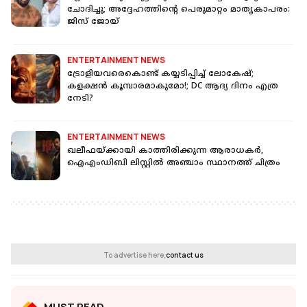
ചോദിച്ചു; അദ്ദേഹത്തിന്റെ പെരുമാറ്റം മാതൃകാപരം:
ജിസ് ജോയ്
ENTERTAINMENT NEWS
ട്രോളിയവരെകൊണ്ട് കയ്യടിപ്പിച്ച് ലോകേഷ്;
കളക്ഷൻ കൂമ്പാരമാകുമോ!; DC ആദ്യ ദിനം എത്ര
നേടി?
ENTERTAINMENT NEWS
ഖലീഫയ്ക്കായി കാത്തിരിക്കുന്ന ആരാധകർ,
ഐഎംഡിബി ലിസ്റ്റിൽ അഞ്ചാം സ്ഥാനത്ത് ചിത്രം
To advertise here,
contact us
MUST READ