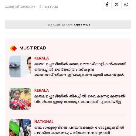
ഹാരിസ് നെന്മാറ
4 min read
To advertise here,
contact us
MUST READ
KERALA
മുതലപ്പൊഴിയില്‍ മത്സ്യത്തൊഴിലാളികൾക്കായി
തെരച്ചിൽ ഊർജ്ജിതം;സ്‌കൂബ
ഡൈവേഴ്‌സിനെ ഇറക്കുമെന്ന് മന്ത്രി അബ്ദുൽ
ഗഫൂർ
KERALA
മുതലപ്പൊഴിയില്‍ തിരച്ചില്‍ വൈകുന്നു; മുങ്ങല്‍
വിദഗ്ധര്‍ ഇതുവരെയും സ്ഥലത്ത് എത്തിയില്ല
NATIONAL
ബെംഗളൂരുവിലെ പഞ്ചനക്ഷത്ര ഹോട്ടലുകളിൽ
പഴകിയ ഭക്ഷണം; പരിശോധനയുമായി