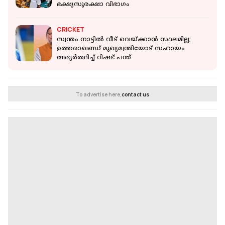
ഭക്ഷ്യസുരക്ഷാ വിഭാഗം
CRICKET
സ്വന്തം നാട്ടിൽ വീട് വെയ്ക്കാൻ സ്ഥലമില്ല;
ഉത്തരാഖണ്ഡ് മുഖ്യമന്ത്രിയോട് സഹായം
അഭ്യർത്ഥിച്ച് റിഷഭ് പന്ത്
To advertise here,
contact us