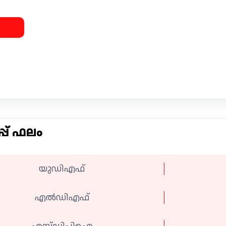
പ് ഫലം
യുഡിഎഫ്
എല്‍ഡിഎഫ്