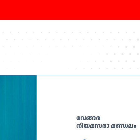
വേങ്ങര
നിയമസഭാ മണ്ഡലം