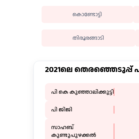
കൊണ്ടോട്ടി
തിരൂരങ്ങാടി
2021ലെ തെരഞ്ഞെടുപ്പ്
പി കെ കുഞ്ഞാലിക്കുട്ടി
പി ജിജി
സാഹബ്
കുണ്ടുപുഴക്കൽ