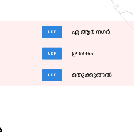
എ ആർ നഗർ
UDF
ഊരകം
UDF
ഒതുക്കുങ്ങൽ
UDF
‍