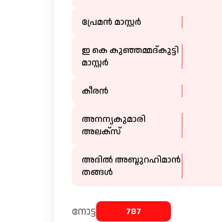
പ്രേമൻ മാസ്റ്റർ
ഇ കെ കുഞ്ഞമ്മദ്‌കുട്ടി
മാസ്റ്റർ
കീരൻ
അനന്യകുമാരി
അലക്സ്
അദിൽ അബ്ദുറഹിമാൻ
തങ്ങൾ
നോട്ട
787