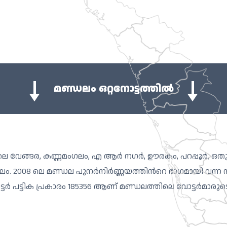
മണ്ഡലം ഒറ്റനോട്ടത്തിൽ
്കിലെ വേങ്ങര, കണ്ണമംഗലം, എ ആർ നഗർ, ഊരകം, പറപ്പൂർ, ഒ
ലം. 2008 ലെ മണ്ഡല പുനർനിർണ്ണയത്തിന്‍റെ ഭാഗമായി വന്
ോട്ടർ പട്ടിക പ്രകാരം 185356 ആണ് മണ്ഡലത്തിലെ വോട്ടർമാരുട