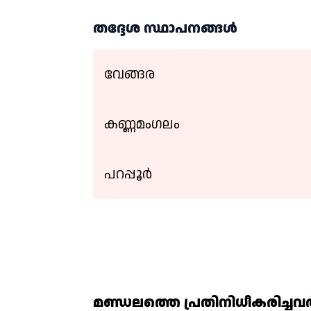
തദ്ദേശ സ്ഥാപനങ്ങള്‍
വേങ്ങര
കണ്ണമംഗലം
പറപ്പൂർ
മണ്ഡലത്തെ പ്രതിനിധീകരിച്ചവര്