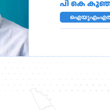
പി കെ കുഞ്ഞ
ഐയുഎംഎല്