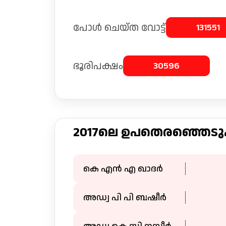
പോള്‍ ചെയ്ത വോട്ട്
131551
ഭൂരിപക്ഷം
30596
2017ലെ ഉപതെരഞ്ഞെടുപ്
കെ എൻ എ ഖാദർ
അഡ്വ പി പി ബഷീർ