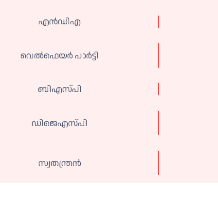
എന്‍ഡിഎ
വെല്‍ഫെയർ പാർട്ടി
ബിഎസ്‌പി
ഡിജെഎസ്പി
സ്വതന്ത്രന്‍