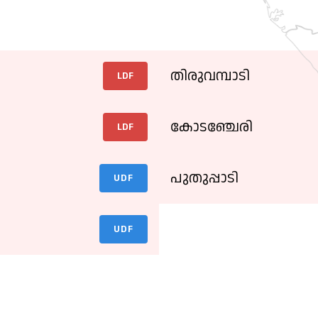
തിരുവമ്പാടി
LDF
കോടഞ്ചേരി
LDF
പുതുപ്പാടി
UDF
UDF