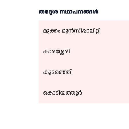
തദ്ദേശ സ്ഥാപനങ്ങള്‍
മുക്കം മുന്‍സിപ്പാലിറ്റി
കാരശ്ശേരി
കൂടരഞ്ഞി
കൊടിയത്തൂർ