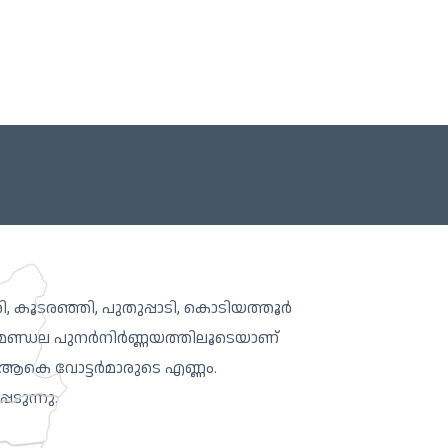
ി, കൂടരഞ്ഞി, പുതുപ്പാടി, കൊടിയത്തൂർ
െ മണ്ഡല പുനർനിർണ്ണയത്തിലൂടെയാണ്
് ആകെ വോട്ടർമാരുടെ എണ്ണം.
ടുന്നു.