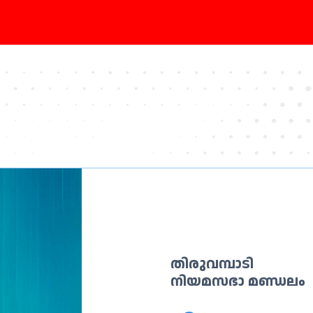
തിരുവമ്പാടി
നിയമസഭാ മണ്ഡലം