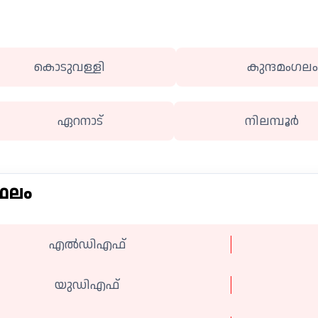
കൊടുവള്ളി
കുന്ദമംഗല
ഏറനാട്
നിലമ്പൂർ
 ഫലം
എൽഡിഎഫ്
യുഡിഎഫ്