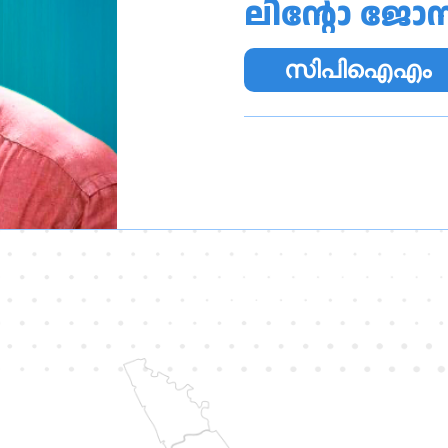
ലിന്റോ ജോ
സിപിഐഎം