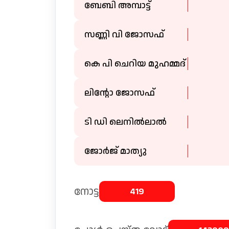
ബേബി അമ്പാട്ട്
സണ്ണി വി ജോസഫ്
കെ പി ചെറിയ മുഹമ്മദ്
ലിൻ്റോ ജോസഫ്
ടി ഡി ലെനിൽലാൽ
ജോർജ് മാത്യു
നോട്ട
419