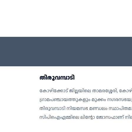
തിരുവമ്പാടി
കോഴിക്കോട് ജില്ലയിലെ താമരശ്ശേരി, കോഴി
ഗ്രാമപഞ്ചായത്തുകളും മുക്കം നഗരസഭയു
തിരുവമ്പാടി നിയമസഭ മണ്ഡലം സ്ഥാപിതമ
സിപിഐഎമ്മിലെ ലിന്റോ ജോസഫാണ് നിലവി