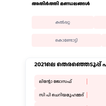
അതിര്‍ത്തി മണ്ഡലങ്ങള്‍
കല്‍പ്പറ്റ
കൊണ്ടോട്ടി
2021ലെ തെരഞ്ഞെടുപ്പ്
ലിന്റോ ജോസഫ്
സി പി ചെറിയമുഹമ്മദ്