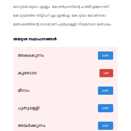
വോട്ടർമാരുടെ എണ്ണം. കോൺ​ഗ്രസിൻ്റെ ചാണ്ടി ഉമ്മനാണ്
കോട്ടയത്തെ സിറ്റിംഗ് എംഎൽഎ. കോട്ടയം ലോക്സഭാ
മണ്ഡലത്തിൻ്റെ ഭാഗമാണ് പുതുപ്പള്ളി നിയമസഭാ മണ്ഡലം.
തദ്ദേശ സ്ഥാപനങ്ങള്‍
അകലകുന്നം
UDF
കൂരോപ്പട
LDF
മീനടം
UDF
പുതുപ്പള്ളി
UDF
അയർക്കുന്നം
UDF