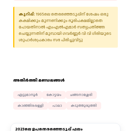
കുറിപ്പ്:
1965ലെ തെരഞ്ഞെടുപ്പിന് ശേഷം ഒരു
കക്ഷിക്കും മുന്നണിക്കും ഭൂരിപക്ഷമില്ലാതെ
പോയതിനാൽ എംഎൽഎമാർ സത്യപ്രതിജ്ഞ
ചെയ്യുന്നതിന് മുമ്പായി ഗവർണ്ണർ വി വി ഗിരിയുടെ
ശുപാർശപ്രകാരം സഭ പിരിച്ചുവിട്ടു
അതിര്‍ത്തി മണ്ഡലങ്ങള്‍
ഏറ്റുമാനൂർ
കോട്ടയം
ചങ്ങനാശ്ശേരി
കാഞ്ഞിരപ്പള്ളി
പാലാ
കടുത്തുരുത്തി
2023ലെ ഉപതെരഞ്ഞെടുപ്പ് ഫലം