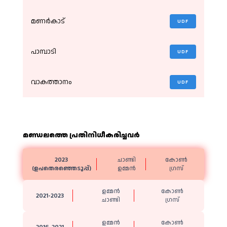
മണർകാട്
UDF
പാമ്പാടി
UDF
വാകത്താനം
UDF
മണ്ഡലത്തെ പ്രതിനിധീകരിച്ചവര്‍
2023
ചാണ്ടി
കോൺ​
(ഉപതെരഞ്ഞെടുപ്പ്)
ഉമ്മൻ
ഗ്രസ്
ഉമ്മൻ
കോൺ​
2021-2023
ചാണ്ടി
ഗ്രസ്
ഉമ്മൻ
കോൺ​