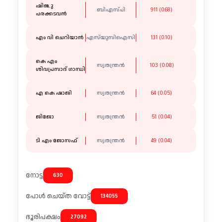
ഷിബു
ബിഎസ്പി
911 (0.68)
പരക്കടവൻ
എം വി ചെറിയാൻ
എസ്‌യുസിഐസി
131 (0.10)
കെ എം
സ്വതന്ത്രൻ
103 (0.08)
ശിവപ്രസാദ് ഗാന്ധി
എ കെ ഷാജി
സ്വതന്ത്രൻ
64 (0.05)
ജിജോ
സ്വതന്ത്രന്‍
51 (0.04)
ടി എം ജോസഫ്
സ്വതന്ത്രന്‍
49 (0.04)
നോട്ട
630
പോൾ ചെയ്ത വോട്ട്
134055
ഭൂരിപക്ഷം
27092