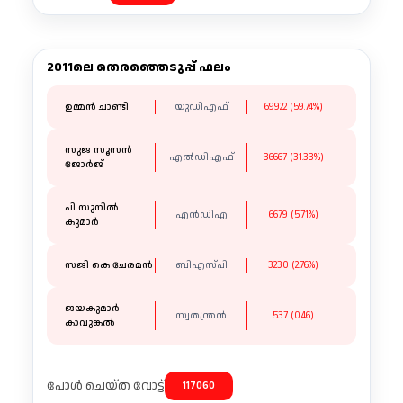
2011ലെ തെരഞ്ഞെടുപ്പ് ഫലം
ഉമ്മൻ ചാണ്ടി
യുഡിഎഫ്
69922 (59.74%)
സുജ സൂസൻ
എൽഡിഎഫ്
36667 (31.33%)
ജോർജ്
പി സുനിൽ
എൻഡിഎ
6679 (5.71%)
കുമാർ
സജി കെ ചേരമൻ
ബിഎസ്പി
3230 (2.76%)
ജയകുമാർ
സ്വതന്ത്രന്‍
537 (0.46)
കാവുങ്കൽ
പോൾ ചെയ്ത വോട്ട്
117060