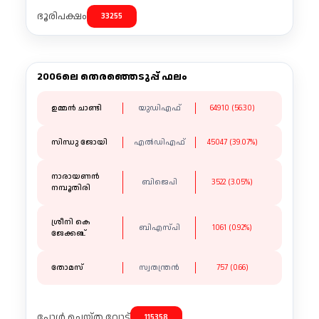
ഭൂരിപക്ഷം
33255
2006ലെ തെരഞ്ഞെടുപ്പ് ഫലം
ഉമ്മൻ ചാണ്ടി
യുഡിഎഫ്
64910 (56.30)
സിന്ധു ജോയി
എൽഡിഎഫ്
45047 (39.07%)
നാരായണൻ
ബിജെപി
3522 (3.05%)
നമ്പൂതിരി
ശ്രീനി കെ
ബിഎസ്പി
1061 (0.92%)
ജേക്കബ്
തോമസ്
സ്വതന്ത്രന്‍
757 (0.66)
പോൾ ചെയ്ത വോട്ട്
115358