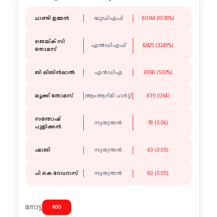
ചാണ്ടി ഉമ്മൻ
യുഡിഎഫ്
80144 (61.38%)
ജെയ്ക് സി
എൽഡിഎഫ്
42425 (32.49%)
തോമസ്
ജി ലിജിൻലാൽ
എൻഡിഎ
6558 (5.02%)
ലൂക്ക് തോമസ്
ആംആദ്മി പാർട്ടി
835 (0.64)
സന്തോഷ്
സ്വതന്ത്രന്‍
78 (0.06)
പുളിക്കൻ
ഷാജി
സ്വതന്ത്രന്‍
63 (0.05)
പി കെ ദേവദാസ്
സ്വതന്ത്രന്‍
60 (0.05)
നോട്ട
400