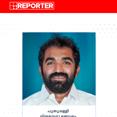
,
പുതുപ്പള്ളി
നിയമസഭാ മണ്ഡലം