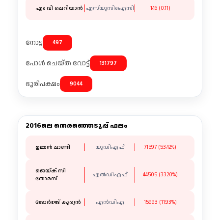
എം വി ചെറിയാൻ
എസ്‌യുസിഐസി
146 (0.11)
നോട്ട
497
പോൾ ചെയ്ത വോട്ട്
131797
ഭൂരിപക്ഷം
9044
2016ലെ തെരഞ്ഞെടുപ്പ് ഫലം
ഉമ്മൻ ചാണ്ടി
യുഡിഎഫ്
71597 (53.42%)
ജെയ്ക് സി
എൽഡിഎഫ്
44505 (33.20%)
തോമസ്
ജോർജ്ജ് കുര്യൻ
എൻഡിഎ
15993 (11.93%)