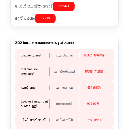
പോൾ ചെയ്ത വോട്ട്
130563
ഭൂരിപക്ഷം
37719
2021ലെ തെരഞ്ഞെടുപ്പ് ഫലം
ഉമ്മൻ ചാണ്ടി
യുഡിഎഫ്
63372 (48.08%)
ജെയ്ക് സി
എൽഡിഎഫ്
54328 (41.22%)
തോമസ്
എൻ ഹരി
എൻഡിഎ
11694 (8.87%)
ജോർജ് ജോസഫ്
സ്വതന്ത്രന്‍
997 (0.76)
വാതപ്പള്ളി
പി പി അഭിലാഷ്
ബിഎസ്പി
763 (0.58)