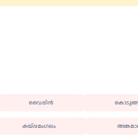
വൈപ്പിൻ
കൊടുങ്ങ
കയ്പ്പമം​ഗലം
അങ്കമാ