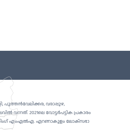
ി, പുത്തൻവേലിക്കര, വരാപ്പുഴ,
 വന്നത്. 2021ലെ വോട്ടർപട്ടിക പ്രകാരം
സിറ്റിംഗ് എംഎൽഎ. എറണാകുളം ലോക്സഭാ