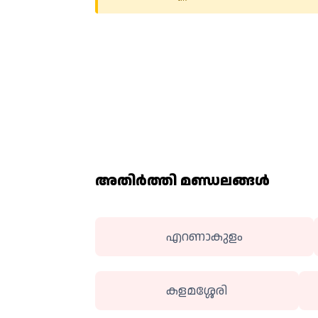
അതിര്‍ത്തി മണ്ഡലങ്ങള്‍
എറണാകുളം
കളമശ്ശേരി