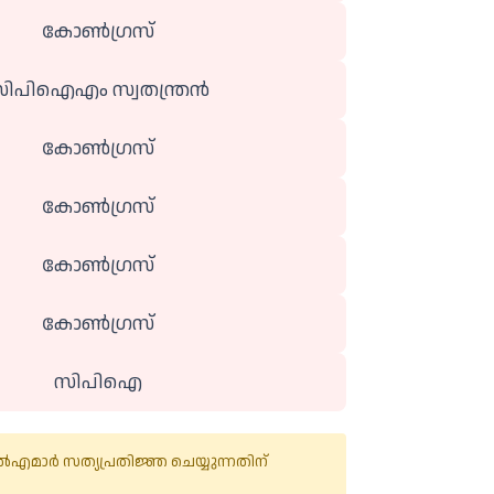
കോൺ​ഗ്രസ്
ിപിഐഎം സ്വതന്ത്രൻ
കോൺ​ഗ്രസ്
കോൺ​ഗ്രസ്
കോൺ​ഗ്രസ്
കോൺ​ഗ്രസ്
സിപിഐ
എമാർ സത്യപ്രതിജ്ഞ ചെയ്യുന്നതിന്