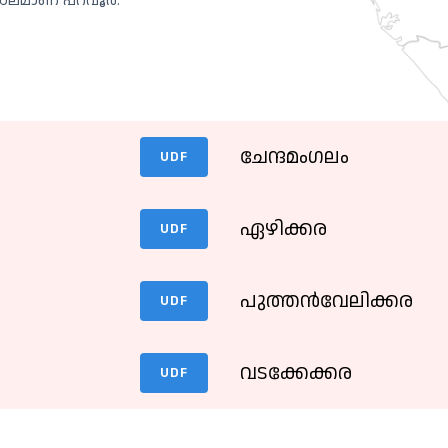
്ഡലമാണ് പറവൂർ.
ി
ചേന്ദമംഗലം
UDF
ഏഴിക്കര
UDF
പുത്തൻവേലിക്കര
UDF
വടക്കേക്കര
UDF