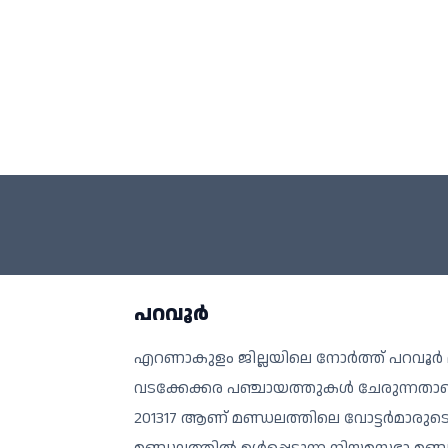
പറവൂർ
എറണാകുളം ജില്ലയിലെ നോർത്ത് പറവൂർ മുൻസിപ
വടക്കേക്കര പഞ്ചായത്തുകൾ ചേരുന്നതാണ്
201317 ആണ് മണ്ഡലത്തിലെ വോട്ടർമാരു