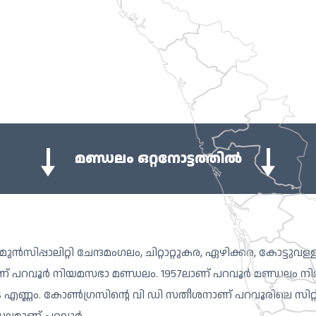
മണ്ഡലം ഒറ്റനോട്ടത്തിൽ
്പാലിറ്റി ചേന്ദമം​ഗലം, ചിറ്റാറ്റുകര, ഏഴിക്കര, കോട്ടുവള്ള
 പറവൂർ നിയമസഭാ മണ്ഡലം. 1957ലാണ് പറവൂ‍ർ മണ്ഡലം നിലവിൽ
ടെ എണ്ണം. കോൺ​ഗ്രസിൻ്റെ വി ഡി സതീശനാണ് പറവൂരിലെ 