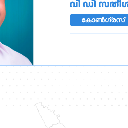
വി ഡി സത
കോൺഗ്രസ്