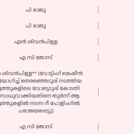
പി രാജു
പി രാജു
എൻ ശിവൻപിള്ള
എ സി ജോസ്
ശിവൻപിള്ള** (വോട്ടിംഗ് മെഷീൻ
ോഗിച്ച് തെരഞ്ഞെടുപ്പ് നടത്തിയ
ത്തുകളിലെ വോട്ടെടുപ്പ് കോടതി
ാധുവാക്കിയതിനെ തുർന്ന് ആ
ത്തുകളിൽ നടന്ന റീ പോളിംഗിൽ
പരാജയപ്പെട്ടു)
എ സി ജോസ്