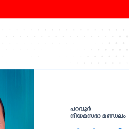
പറവൂർ
നിയമസഭാ മണ്ഡലം