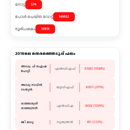
നോട്ട
574
പോൾ ചെയ്ത വോട്ട്
149552
ഭൂരിപക്ഷം
10814
2016ലെ തെരഞ്ഞെടുപ്പ് ഫലം
അഡ്വ. പി ഐഷ
എൽഡിഎഫ്
83443 (55.44%)
പോറ്റി
അഡ്വ സവിൻ
യുഡിഎഫ്
40811 (27.11%)
സത്യൻ
രാജേശ്വരി
എൻഡിഎ
24062 (15.99%)
രാജേന്ദ്രൻ
ബി മധു
സ്വതന്ത്രൻ
491 (0.33%)