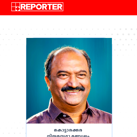
,
കൊട്ടാരക്കര
നിയമസഭാ മണ്ഡലം