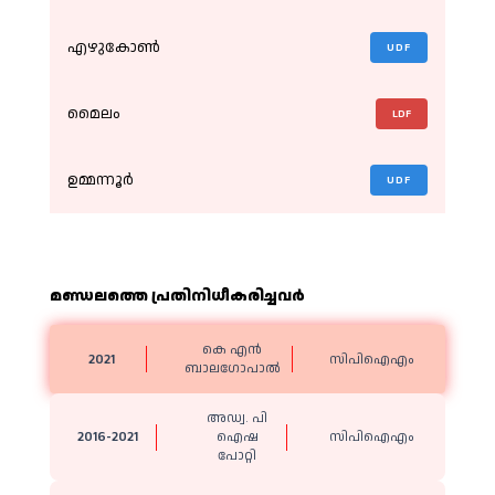
എഴുകോൺ
UDF
മൈലം
LDF
ഉമ്മന്നൂർ
UDF
മണ്ഡലത്തെ പ്രതിനിധീകരിച്ചവര്‍
കെ എൻ
2021
സിപിഐഎം
ബാലഗോപാൽ
അഡ്വ. പി
2016-2021
ഐഷ
സിപിഐഎം
പോറ്റി