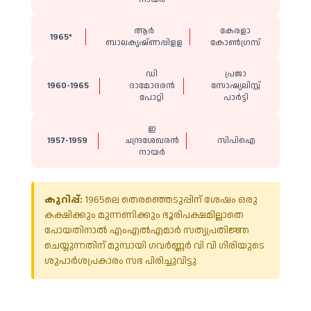
ആർ
കേരളാ
1965*
ബാലകൃഷ്ണപ്പിളള
കോൺഗ്രസ്
ഡി
പ്രജാ
1960-1965
ദാമോദരൻ
സോഷ്യലിസ്റ്റ്
പോറ്റി
പാർട്ടി
ഇ
1957-1959
ചന്ദ്രശേഖരൻ
സിപിഐ
നായർ
കുറിപ്പ്:
1965ലെ തെരഞ്ഞെടുപ്പിന് ശേഷം ഒരു
കക്ഷിക്കും മുന്നണിക്കും ഭൂരിപക്ഷമില്ലാതെ
പോയതിനാൽ എംഎൽഎമാർ സത്യപ്രതിജ്ഞ
ചെയ്യുന്നതിന് മുമ്പായി ഗവർണ്ണർ വി വി ഗിരിയുടെ
ശുപാർശപ്രകാരം സഭ പിരിച്ചുവിട്ടു