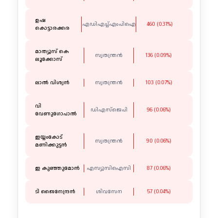
ഉഷ
എഡിഎച്ച്എംപിഐ
460 (0.31%)
കൊട്ടാരക്കര
മാത്യൂസ് കെ
സ്വതന്ത്രൻ
136 (0.09%)
ലൂക്കോസ്
ലാൽ വിശ്വൻ
സ്വതന്ത്രൻ
103 (0.07%)
വി
ഡിഎസ്ജെപി
96 (0.06%)
വേണുഗോപാൽ
ഇയ്യംകോട്
സ്വതന്ത്രൻ
90 (0.06%)
മണിക്കുട്ടൻ
ഇ കുഞ്ഞുമോൻ
എസ്യുസിഐസി
87 (0.06%)
ടി ജൈനേന്ദ്രൻ
ശിവസേന
57 (0.04%)