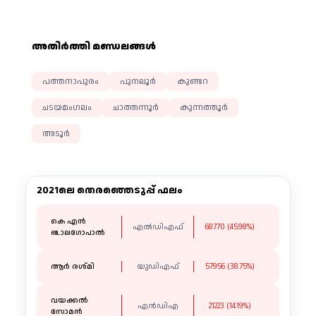
അതിര്‍ത്തി മണ്ഡലങ്ങള്‍
പത്തനാപുരം
പുനലൂർ
കുണ്ടറ
ചടയമംഗലം
ചാത്തന്നൂർ
കുന്നത്തൂർ
അടൂർ
2021ലെ തെരഞ്ഞെടുപ്പ് ഫലം
കെ എൻ
എൽഡിഎഫ്
68770 (45.98%)
ബാലഗോപാൽ
ആർ രശ്മി
യുഡിഎഫ്
57956 (38.75%)
വയക്കൽ
എൻഡിഎ
21223 (14.19%)
സോമൻ