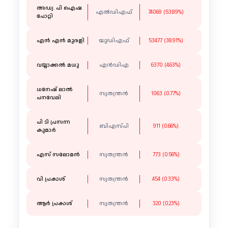
അഡ്വ. പി ഐഷ
എൽഡിഎഫ്
74069 (53.89%)
പോറ്റി
എൻ എൻ മുരളി
യുഡിഎഫ്
53477 (38.91%)
വയ്യാക്കൽ മധു
എൻഡിഎ
6370 (4.63%)
ധനേഷ് ലാൽ
സ്വതന്ത്രൻ
1063 (0.77%)
പനവേലി
പി ടി പ്രസന്ന
ബിഎസ്പി
911 (0.66%)
കുമാർ
എസ് സലോമൻ
സ്വതന്ത്രൻ
773 (0.56%)
വി പ്രകാശ്
സ്വതന്ത്രൻ
454 (0.33%)
ആർ പ്രകാശ്
സ്വതന്ത്രൻ
320 (0.23%)