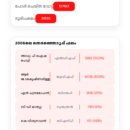
പോൾ ചെയ്ത വോട്ട്
137463
ഭൂരിപക്ഷം
20592
2006ലെ തെരഞ്ഞെടുപ്പ് ഫലം
അഡ്വ. പി ഐഷ
എൽഡിഎഫ്
52243 (53.23%)
പോറ്റി
ആർ
യുഡിഎഫ്
40156 (40.92%)
ബാലകൃഷ്ണപ്പിള്ള
എൻ ചന്ദ്രമോഹൻ
ബിജെപി
2856 (2.91%)
സി ഡി മാത്യു
സ്വതന്ത്രൻ
1781(1.81%)
കെ വിശ്വനാഥൻ
ബിഎസ്പി
613 (0.62%)