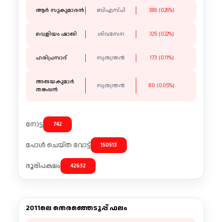
ആർ സുകുമാരൻ
ബിഎസ്പി
386 (0.26%)
വെളിയം ഷാജി
ശിവസേന
325 (0.22%)
ഹരിപ്രസാദ്
സ്വതന്ത്രൻ
173 (0.11%)
അജയകുമാർ
സ്വതന്ത്രൻ
80 (0.05%)
തങ്കപ്പൻ
നോട്ട
742
പോൾ ചെയ്ത വോട്ട്
150513
ഭൂരിപക്ഷം
42632
2011ലെ തെരഞ്ഞെടുപ്പ് ഫലം