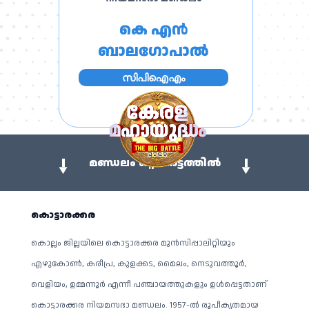
കെ എൻ
ബാലഗോപാൽ
സിപിഐഎം
മണ്ഡലം ഒറ്റനോട്ടത്തിൽ
കൊട്ടാരക്കര
കൊല്ലം ജില്ലയിലെ കൊട്ടാരക്കര മുൻസിപ്പാലിറ്റിയും
എഴുകോൺ, കരീപ്ര, കുളക്കട, മൈലം, നെടുവത്തൂർ,
വെളിയം, ഉമ്മന്നൂർ എന്നീ പഞ്ചായത്തുകളും ഉൾപ്പെട്ടതാണ്
കൊട്ടാരക്കര നിയമസഭാ മണ്ഡലം. 1957-ൽ രൂപീകൃതമായ