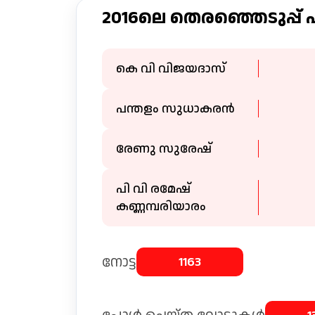
2016ലെ തെരഞ്ഞെടുപ്പ്
കെ വി വിജയദാസ്
പന്തളം സുധാകരൻ
രേണു സുരേഷ്
പി വി രമേഷ്
കണ്ണമ്പരിയാരം
നോട്ട
1163