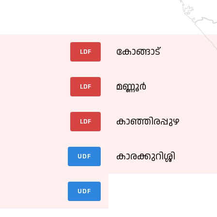
കോങ്ങാട്
LDF
മണ്ണൂര്‍
LDF
കാഞ്ഞിരപ്പുഴ
LDF
കാരക്കുറിശ്ശി
UDF
UDF