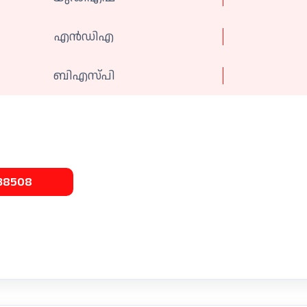
എന്‍ഡിഎ
ബിഎസ്പി
38508