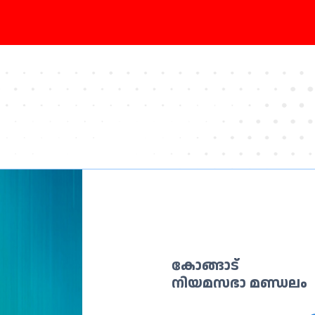
കോങ്ങാട്
നിയമസഭാ മണ്ഡലം