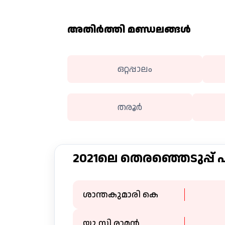
അതിര്‍ത്തി മണ്ഡലങ്ങള്‍
ഒറ്റപ്പാലം
തരൂര്‍
2021ലെ തെരഞ്ഞെടുപ്പ്
ശാന്തകുമാരി കെ
യു സി രാമൻ