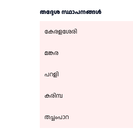
തദ്ദേശ സ്ഥാപനങ്ങള്‍
കേരളശേരി
മങ്കര
പറളി
കരിമ്പ
തച്ചംപാറ