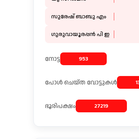
സുരേഷ് ബാബു എം
ഗുരുവായൂരപ്പൻ പി ഇ
നോട്ട
953
പോള്‍ ചെയ്ത വോട്ടുകൾ
1
ഭൂരിപക്ഷം
27219