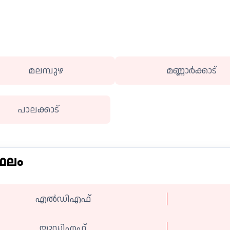
മലമ്പുഴ
മണ്ണാര്‍ക്കാട്
പാലക്കാട്
 ഫലം
എല്‍ഡിഎഫ്
യുഡിഎഫ്