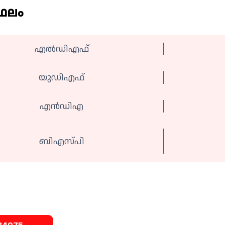
 ഫലം
എല്‍ഡിഎഫ്
യുഡിഎഫ്
എന്‍ഡിഎ
ബിഎസ്പി