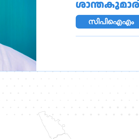
ശാന്തകുമാര
സിപിഐഎം