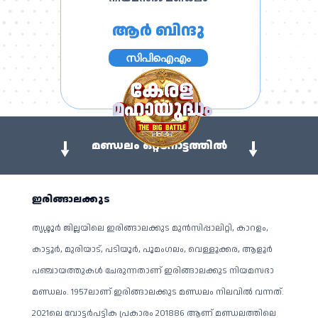
ആർ ബിന്ദു
സിപിഐഎം
മണ്ഡലം ഒറ്റനോട്ടത്തിൽ
ഇരിങ്ങാലക്കുട
തൃശ്ശൂർ ജില്ലയിലെ ഇരിങ്ങാലക്കുട മുൻസിപ്പാലിറ്റി, കാറളം,
കാട്ടൂർ, മുരിയാട്, പടിയൂ‍ർ, പൂമം​ഗലം, വെള്ളൂക്കര, ആളൂർ
പഞ്ചായത്തുകൾ ചേരുന്നതാണ് ഇരിങ്ങാലക്കുട നിയമസഭാ
മണ്ഡലം. 1957ലാണ് ഇരിങ്ങാലക്കുട മണ്ഡലം നിലവിൽ വന്നത്.
2021ലെ വോട്ടർപട്ടിക പ്രകാരം 201886 ആണ് മണ്ഡലത്തിലെ