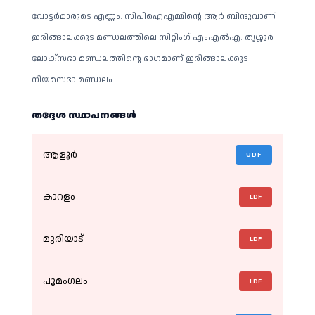
വോട്ടർമാരുടെ എണ്ണം. സിപിഐഎമ്മിൻ്റെ ആർ ബിന്ദുവാണ്
ഇരിങ്ങാലക്കുട മണ്ഡ‍ലത്തിലെ സിറ്റിംഗ് എംഎൽഎ. തൃശ്ശൂർ
ലോക്സഭാ മണ്ഡലത്തിൻ്റെ ഭാഗമാണ് ഇരിങ്ങാലക്കുട
നിയമസഭാ മണ്ഡലം
തദ്ദേശ സ്ഥാപനങ്ങള്‍
ആളൂർ
UDF
കാറളം
LDF
മുരിയാട്
LDF
പൂമം​ഗലം
LDF