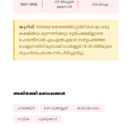
സി അച്യുത
1957-1959
സിപിഐ
മേനോൻ
കുറിപ്പ്:
1965ലെ തെരഞ്ഞെടുപ്പിന് ശേഷം ഒരു
കക്ഷിക്കും മുന്നണിക്കും ഭൂരിപക്ഷമില്ലാതെ
പോയതിനാൽ എംഎൽഎമാർ സത്യപ്രതിജ്ഞ
ചെയ്യുന്നതിന് മുമ്പായി ഗവർണ്ണർ വി വി ഗിരിയുടെ
ശുപാർശപ്രകാരം സഭ പിരിച്ചുവിട്ടു
അതിര്‍ത്തി മണ്ഡലങ്ങള്‍
ചാലക്കുടി
കൊടുങ്ങല്ലൂർ
കയ്പമം​ഗലം
നാട്ടിക
പുതുക്കാട്