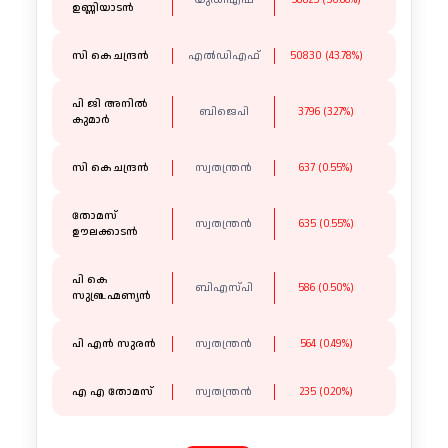
യുഡിഎഫ്
58825 (50.66%)
ഉണ്ണിയാടൻ
സി കെ ചന്ദ്രൻ
എൽഡിഎഫ്
50830 (43.78%)
പി ജി അനിൽ
ബിജെപി
3796 (3.27%)
കുമാർ
സി കെ ചന്ദ്രൻ
സ്വതന്ത്രന്‍
637 (0.55%)
തോമസ്
സ്വതന്ത്രന്‍
635 (0.55%)
ഊലക്കാടൻ
പി കെ
ബിഎസ്പി
586 (0.50%)
സുബ്രഹ്മണ്യൻ
പി എൻ സുരൻ
സ്വതന്ത്രന്‍
564 (0.49%)
എ എ തോമസ്
സ്വതന്ത്രന്‍
235 (0.20%)