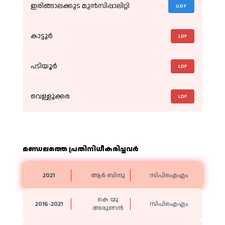
ഇരിങ്ങാലക്കുട മുൻസിപ്പാലിറ്റി
UDF
കാട്ടൂർ
LDF
പടിയൂർ
LDF
വെള്ളൂക്കര
LDF
മണ്ഡലത്തെ പ്രതിനിധീകരിച്ചവര്‍
2021
ആർ ബിന്ദു
സിപിഐഎം
കെ യു
2016-2021
സിപിഐഎം
അരുണൻ