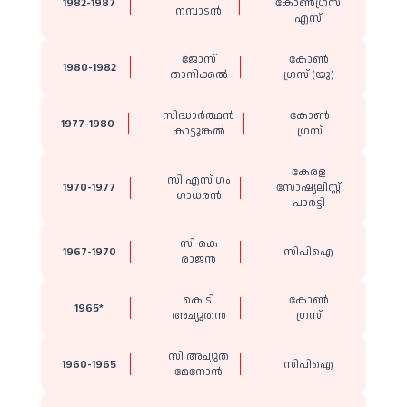
1982-1987
കോൺഗ്രസ്
നമ്പാടൻ
എസ്
ജോസ്
കോൺ​
1980-1982
താനിക്കൽ
ഗ്രസ് (യു)
സിദ്ധാർത്ഥൻ
കോൺ​
1977-1980
കാട്ടുങ്കൽ
ഗ്രസ്
കേരള
സി എസ് ​ഗം​
1970-1977
സോഷ്യലിസ്റ്റ്
ഗാധരൻ
പാർട്ടി
സി കെ
1967-1970
സിപിഐ
രാജൻ
കെ ടി
കോൺ​
1965*
അച്യുതൻ
ഗ്രസ്
സി അച്യുത
1960-1965
സിപിഐ
മേനോൻ