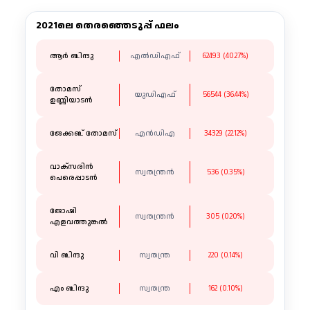
2021ലെ തെരഞ്ഞെടുപ്പ് ഫലം
ആർ ബിന്ദു
എൽഡിഎഫ്
62493 (40.27%)
തോമസ്
യുഡിഎഫ്
56544 (36.44%)
ഉണ്ണിയാടൻ
ജേക്കബ് തോമസ്
എൻഡിഎ
34329 (22.12%)
വാക്സരിൻ
സ്വതന്ത്രന്‍
536 (0.35%)
പെരെപ്പാടൻ
ജോഷി
സ്വതന്ത്രന്‍
305 (0.20%)
എളവത്തുങ്കൽ
വി ബിന്ദു
സ്വതന്ത്ര
220 (0.14%)
എം ബിന്ദു
സ്വതന്ത്ര
162 (0.10%)