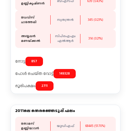
ബിഎസ്പി
639 (0.43%)
ഉണ്ണികൃഷ്ണൻ
ഡേവിസ്
സ്വതന്ത്രന്‍
345 (0.23%)
ചാത്തേലി
അയ്യപ്പൻ
സിപിഐഎം
314 (0.21%)
മണയ്ക്കൽ
എൽആർ
നോട്ട
857
പോൾ ചെയ്ത വോട്ട്
149328
ഭൂരിപക്ഷം
2711
2011ലെ തെരഞ്ഞെടുപ്പ് ഫലം
തോമസ്
യുഡിഎഫ്
68445 (51.70%)
ഉണ്ണിയാടൻ