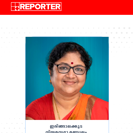
,
ഇരിങ്ങാലക്കുട
നിയമസഭാ മണ്ഡലം