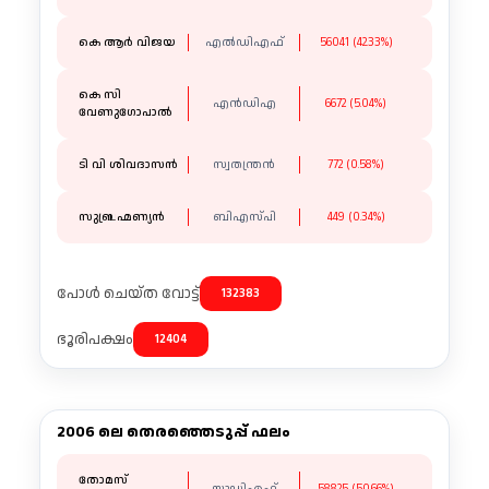
കെ ആർ വിജയ
എൽഡിഎഫ്
56041 (42.33%)
കെ സി
എൻഡിഎ
6672 (5.04%)
വേണുഗോപാൽ
ടി വി ശിവദാസൻ
സ്വതന്ത്രന്‍
772 (0.58%)
സുബ്രഹ്മണ്യൻ
ബിഎസ്പി
449 (0.34%)
പോൾ ചെയ്ത വോട്ട്
132383
ഭൂരിപക്ഷം
12404
2006 ലെ തെരഞ്ഞെടുപ്പ് ഫലം
തോമസ്