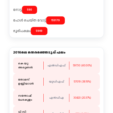
നോട്ട
590
പോൾ ചെയ്ത വോട്ട്
155179
ഭൂരിപക്ഷം
5949
2016ലെ തെരഞ്ഞെടുപ്പ് ഫലം
കെ യു
എൽഡിഎഫ്
59730 (40.00%)
അരുണൻ
തോമസ്
യുഡിഎഫ്
57019 (38.19%)
ഉണ്ണിയാടൻ
സന്തോഷ്
എൻഡിഎ
30420 (20.37%)
ചേരകുളം
വി സി