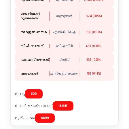
എ ജി തങ്കപ്പൻ
എൻഡിഎ
27540 (20.82%)
ജോസ്മോൻ
സ്വതന്ത്രൻ
3774 (2.85%)
മുണ്ടക്കൽ
അബ്ദുൽ നാസർ
എസ്ഡിപിഐ
706 (0.53%)
സി പി രാജേഷ്
ബിഎസ്പി
453 (0.34%)
എം എസ് നൗഷാദ്
പിഡിപി
338 (0.26%)
ആശാരാജ്
എസ്‌യുസിഐസി
182 (0.14%)
നോട്ട
600
പോൾ ചെയ്ത വോട്ട്
132313
ഭൂരിപക്ഷം
8899