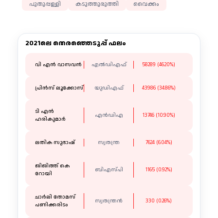
പുതുപ്പള്ളി
കടുത്തുരുത്തി
വൈക്കം
2021ലെ തെരഞ്ഞെടുപ്പ് ഫലം
വി എൻ വാസവൻ
എൽഡിഎഫ്
58289 (46.20%)
പ്രിൻസ് ലൂക്കോസ്
യുഡിഎഫ്
43986 (34.86%)
ടി എൻ
എൻഡിഎ
13746 (10.90%)
ഹരികുമാർ
ലതിക സുഭാഷ്
സ്വതന്ത്ര
7624 (6.04%)
ജിജിത്ത് കെ
ബിഎസ്പി
1165 (0.92%)
റോയി
ചാർലി തോമസ്
സ്വതന്ത്രന്‍
330 (0.26%)
പണിക്കരിടം