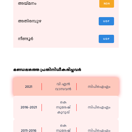
അയ്മനം
NDA
അതിരമ്പുഴ
UDF
നീണ്ടൂ‍ർ
UDF
മണ്ഡലത്തെ പ്രതിനിധീകരിച്ചവര്‍
വി എൻ
2021
സിപിഐഎം
വാസവൻ
കെ
2016-2021
സുരേഷ്
സിപിഐഎം
കുറുപ്പ്
കെ
2011-2016
സുരേഷ്
സിപിഐഎം