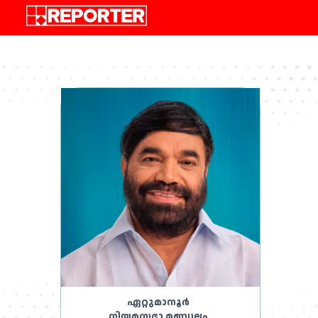
,
ഏറ്റുമാനൂർ
നിയമസഭാ മണ്ഡലം