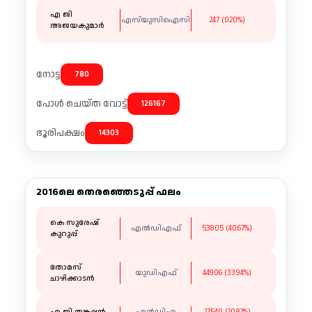
എ ജി
എസ്‌യുസിഐസി
247 (0.20%)
അജയകുമാർ
നോട്ട
780
പോൾ ചെയ്ത വോട്ട്
126167
ഭൂരിപക്ഷം
14303
2016ലെ തെരഞ്ഞെടുപ്പ് ഫലം
കെ സുരേഷ്
എൽഡിഎഫ്
53805 (40.67%)
കുറുപ്പ്
തോമസ്
യുഡിഎഫ്
44906 (33.94%)
ചാഴിക്കാടൻ