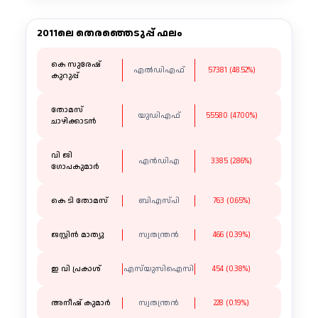
2011ലെ തെരഞ്ഞെടുപ്പ് ഫലം
കെ സുരേഷ്
എൽഡിഎഫ്
57381 (48.52%)
കുറുപ്പ്
തോമസ്
യുഡിഎഫ്
55580 (47.00%)
ചാഴിക്കാടൻ
വി ജി ​
എൻഡിഎ
3385 (2.86%)
ഗോപകുമാർ
കെ ടി തോമസ്
ബിഎസ്പി
763 (0.65%)
ജസ്റ്റിൻ മാത്യു
സ്വതന്ത്രന്‍
466 (0.39%)
ഇ വി പ്രകാശ്
എസ്‌യുസിഐസി
454 (0.38%)
അനീഷ് കുമാർ
സ്വതന്ത്രന്‍
228 (0.19%)