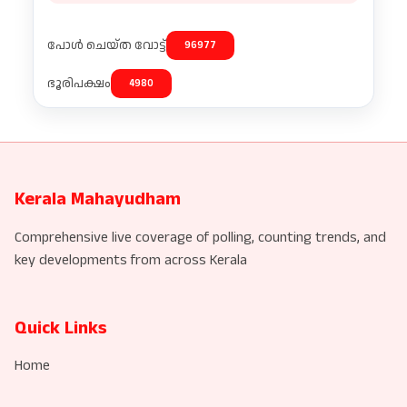
പോൾ ചെയ്ത വോട്ട്
96977
ഭൂരിപക്ഷം
4980
Kerala Mahayudham
Comprehensive live coverage of polling, counting trends, and
key developments from across Kerala
Quick Links
Home