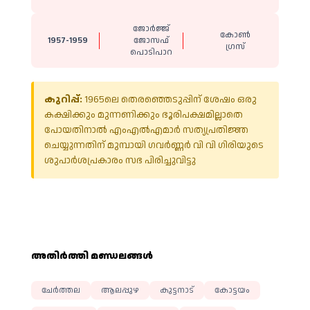
ജോർജ്ജ്
കോൺ​
1957-1959
ജോസഫ്
ഗ്രസ്
പൊടിപാറ
കുറിപ്പ്:
1965ലെ തെരഞ്ഞെടുപ്പിന് ശേഷം ഒരു
കക്ഷിക്കും മുന്നണിക്കും ഭൂരിപക്ഷമില്ലാതെ
പോയതിനാൽ എംഎൽഎമാർ സത്യപ്രതിജ്ഞ
ചെയ്യുന്നതിന് മുമ്പായി ഗവർണ്ണർ വി വി ഗിരിയുടെ
ശുപാർശപ്രകാരം സഭ പിരിച്ചുവിട്ടു
അതിര്‍ത്തി മണ്ഡലങ്ങള്‍
ചേർത്തല
ആലപ്പുഴ
കുട്ടനാട്
കോട്ടയം