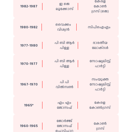
കേരള
ഇ ജെ
1982-1987
കോൺ​
ലൂക്കോസ്
ഗ്രസ് (ജെ)
വൈക്കം
1980-1982
സിപിഐഎം
വിശ്വൻ
പി ബി ആർ
ഭാരതീയ
1977-1980
പിള്ള
ലോക്ദൾ
പി ബി ആർ
സോഷ്യലിസ്റ്റ്
1970-1977
പിള്ള
പാർട്ടി
സംയുക്ത
പി പി
1967-1970
സോഷ്യലിസ്റ്റ്
വിൽസൺ
പാ‍ർട്ടി
എം എം
കേരള
1965*
ജോസഫ്
കോണ്‍ഗ്രസ്
ജോർജ്ജ്
കോൺ​
1960-1965
ജോസഫ്
ഗ്രസ്
പൊടിപാറ