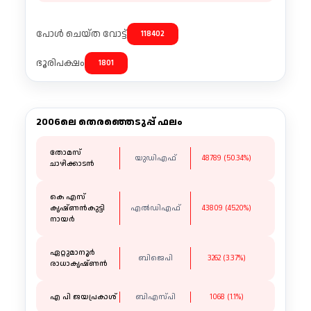
പോൾ ചെയ്ത വോട്ട്
118402
ഭൂരിപക്ഷം
1801
2006ലെ തെരഞ്ഞെടുപ്പ് ഫലം
തോമസ്
യുഡിഎഫ്
48789 (50.34%)
ചാഴിക്കാടൻ
കെ എസ്
കൃഷ്ണൻകുട്ടി
എൽഡിഎഫ്
43809 (45.20%)
നായർ
ഏറ്റുമാനൂർ
ബിജെപി
3262 (3.37%)
രാധാകൃഷ്ണൻ
എ പി ജയപ്രകാശ്
ബിഎസ്പി
1068 (1.1%)